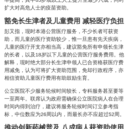
率提高，其中65岁或以上人士提升至最少六成；同时
扩大对高危人士的疫苗资助。
豁免长生津者及儿童费用 减轻医疗负担
彭又指，现时本港公营医疗服务，不少长者可获资
助，而儿童的医疗资助较少，惟一旦患有先天疾病，
儿童的医疗开支亦相当高，建议豁免所有申领长生津
的长者，以及18岁以下儿童的公营医疗服务费用。他
解释，现时绝大部分长生津申领人已合资格获医疗费
用减免，认为可将扩大资助范围，免却行政程序，亦
相信资助儿童医疗费用有助鼓励生育。
公立医院不少服务轮候时间较长，专科服务甚至要等
一至两年。联席认为政府需确保公立医院病人在合理
时间内得到治疗，建议将服务轮候时间订立参考指
标，中位数应为26周以内，而最长亦不应超过52周。
推动创新药械普及 八成病人获资助使用