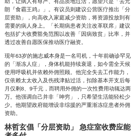
助，让病人有尊严、有品质地过活，愿望只是「去元
朗『食霸王鸡』」。有议员则建议公营医疗推出「分
层资助」，向高收入家庭减少资助，将资源投放到有
需要的病人身上。「长期病患者关注改革联席」建议
包括扩大收费豁免范围以改善「因病致贫」比率，并
透过改善自愿医保推动医疗融资。
现年63岁的施志威本身是一名司机，十年前确诊罕见
的「渐冻人症」，身体机能持续衰退，如今需全天候
使用呼吸机并依赖外佣照顾。他完全失去工作能力，
仅依赖太太收入及伤残津贴过活，扣除基本开支后每
月仅剩8、9千元，而聘用外佣的一次性费用动辄达两
万。他强调自己并非「呻穷」，只希望生活能轻松少
少。他期望政府能增设非综援的严重渐冻症患者外佣
资助。
林哲玄倡「分层资助」 急症室收费应能
者多付