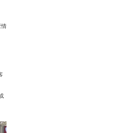
应情
客
或