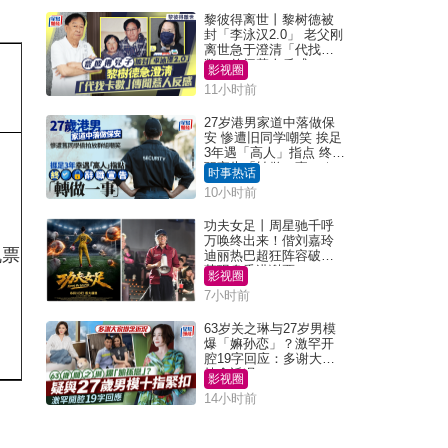
黎彼得离世丨黎树德被
封「李泳汉2.0」 老父刚
离世急于澄清「代找卡
数」传闻惹人反感
旅程完成日
影视圈
11小时前
期
27岁港男家道中落做保
安 惨遭旧同学嘲笑 挨足
3年遇「高人」指点 终辞
职宣告「转做一事」｜
时事热话
Juicy叮
10小时前
功夫女足丨周星驰千呼
万唤终出来！偕刘嘉玲
机票
2026年6月7日
迪丽热巴超狂阵容破天
荒现身香港谢票
影视圈
7小时前
63岁关之琳与27岁男模
爆「嫲孙恋」？激罕开
腔19字回应：多谢大家
挂念近况
影视圈
14小时前