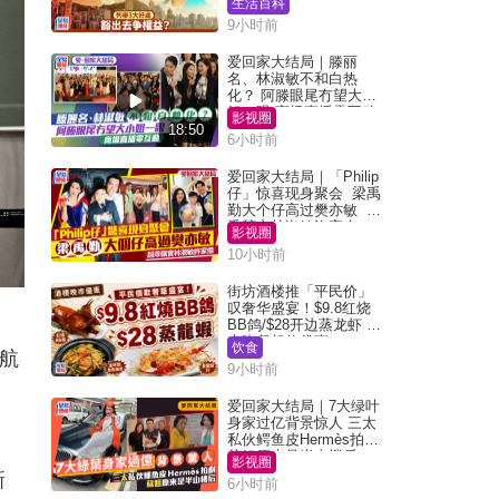
生活百科
9小时前
爱回家大结局｜滕丽
名、林淑敏不和白热
化？ 阿滕眼尾冇望大小
姐一眼 商场直播零互动
影视圈
18:50
6小时前
爱回家大结局｜「Philip
仔」惊喜现身聚会 梁禹
勤大个仔高过樊亦敏 超
乖黐实林淑敏许家杰
影视圈
10小时前
街坊酒楼推「平民价」
叹奢华盛宴！$9.8红烧
BB鸽/$28开边蒸龙虾 3
大晚餐超值优惠
饮食
港航
9小时前
爱回家大结局｜7大绿叶
身家过亿背景惊人 三太
私伙鳄鱼皮Hermès拍剧
苏姐原来是半山楼后
影视圈
新
6小时前