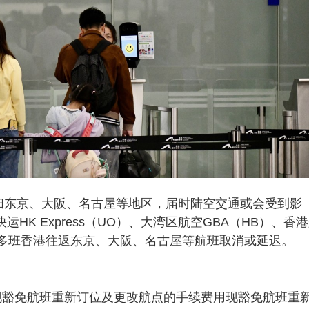
扫东京、大阪、名古屋等地区，届时陆空交通或会受到影
香港快运HK Express（UO）、大湾区航空GBA（HB）、香
等航空公司，多班香港往返东京、大阪、名古屋等航班取消或延迟。
现豁免航班重新订位及更改航点的手续费用现豁免航班重