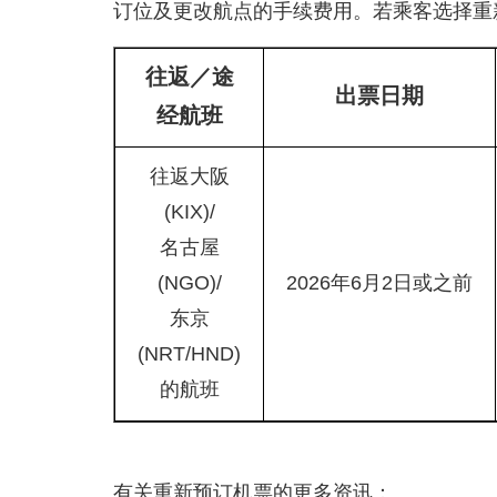
订位及更改航点的手续费用。若乘客选择重
往返／途
出票日期
经航班
往返大阪
(KIX)/
名古屋
(NGO)/
2026年6月2日或之前
东京
(NRT/HND)
的航班
有关重新预订机票的更多资讯：