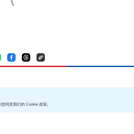
来极端酷热天气 天文台料周末至下周
您同意我们的 Cookie 政策。