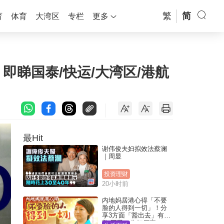
繁
简
育
体育
大湾区
专栏
更多
即睇国泰/快运/大湾区/港航
最Hit
谢伟俊夫妇拟效法蔡澜
｜周显
投资理财
20小时前
内地妈居港心得「不要
脸的人得到一切」！分
享3方面「豁出去」有著
数 网民：你好厉害