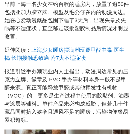
早前上海一名少女在约百呎的睡房内，放置了逾50件
包括亚加力胶立牌、模型及毛公仔在内的动漫周边。
她在心爱动漫藏品包围下睡了3天后，出现头晕及失
眠等不适症状，直至移走该批塑胶制品后情况才明显
改善。
延伸阅读：
上海少女睡房摆满潮玩疑甲醛中毒 医生
揭 长期接触恐致癌 附7大不适症状
报道引述手办潮玩业内人士指出，动漫周边常见的压
克力立牌、徽章及 PVC 手办等材料本身一般不是甲
醛来源。真正可能释放甲醛或其他挥发性有机物
（VOC）的，更多是生产过程中使用的胶黏剂、油墨
与涂层等辅料。单件产品未必构成威胁，但若几十件
藏品同时挤入狭窄且通风不足的睡房，污染物便极易
累积超标。