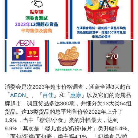
+70
消委会是次2023年超市价格调查，涵盖全港3大超市
「
AEON
」、「
百佳
」和「
惠康
」以及它们的附属品
牌超市，调查货品多达300项，并细分为13大类54组
货品。这13类货品的总平均售价较2022年上升了
1.9%，当中「糖饼/小食」类的升幅最大，达到
9.9%；其次是「婴儿食品/奶粉/尿片」类升幅5.4%、
「面包/蛋糕/面包酱」类升幅4.1%、「奶类食品/鸡