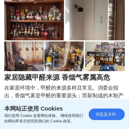
家居隐藏甲醛来源 香烟气雾属高危
在家居环境中，甲醛的来源多样且常见。消委会指
出，香烟气雾是甲醛的重要源头；而新制成的木制产
品如地板和家具，以及部分布料（例如以防皱布料制
本网站正使用 Cookies
成的窗帘布）都有机会释出较高浓度的甲醛。此外，
同意及关闭
我们使用 Cookie 改善网站体验。 继续使用我们
其所用的胶水、油漆、清漆、地板涂层、地毡、软塑
的网站即表示您同意我们的 Cookie 政策。
家具套、石膏板、接合化合物、天花瓦及木制壁板等