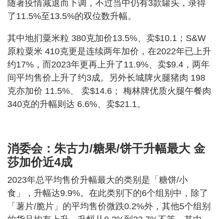
随著疫情减退而下调，不过当中仍有3款罐头，录得
了11.5%至13.5%的双位数升幅。
其中地扪粟米粒 380克加价13.5%、卖$10.1；S&W
原粒粟米 410克更是连续两年加价，在2022年已上升
约17%，而2023年更再上升了11.9%、卖$9.4，两年
间平均售价上升了约3成。另外长城牌火腿猪肉 198
克亦加价 11.5%、 卖$14.6； 梅林牌优质火腿午餐肉
340克的升幅则达 6.6%、卖$21.1。
消委会：朱古力/糖果/饼干升幅最大 金
莎加价近4成
2023年总平均售价升幅最大的类别是「糖饼/小
食」，升幅达9.9%。在此类别下的6个组别中，除了
「薯片/脆片」的平均售价微跌0.2%外，其他5个组别