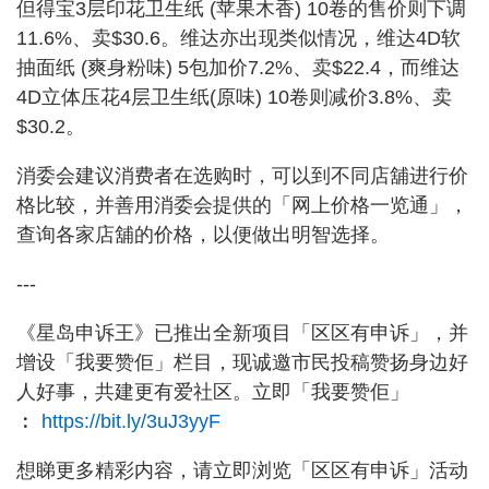
但得宝3层印花卫生纸 (苹果木香) 10卷的售价则下调
11.6%、卖$30.6。维达亦出现类似情况，维达4D软
抽面纸 (爽身粉味) 5包加价7.2%、卖$22.4，而维达
4D立体压花4层卫生纸(原味) 10卷则减价3.8%、卖
$30.2。
消委会建议消费者在选购时，可以到不同店舖进行价
格比较，并善用消委会提供的「网上价格一览通」，
查询各家店舖的价格，以便做出明智选择。
---
《星岛申诉王》已推出全新项目「区区有申诉」，并
增设「我要赞佢」栏目，现诚邀市民投稿赞扬身边好
人好事，共建更有爱社区。立即「我要赞佢」
︰
https://bit.ly/3uJ3yyF
想睇更多精彩内容，请立即浏览「区区有申诉」活动