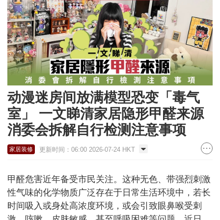
动漫迷房间放满模型恐变「毒气
室」 一文睇清家居隐形甲醛来源
消委会拆解自行检测注意事项
更新时间：06:00 2026-07-24 HKT
家居装修
甲醛危害近年备受市民关注。这种无色、带强烈刺激
性气味的化学物质广泛存在于日常生活环境中，若长
时间吸入或身处高浓度环境，或会引致眼鼻喉受刺
激、咳嗽、皮肤敏感，甚至呼吸困难等问题。近日，