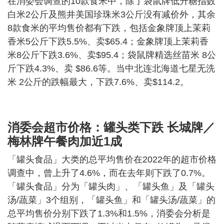
在消委会调查的10款食米中，除了袋鼠牌低升糖指数
白米2公斤及熊井美国珍珠米3公斤没有减价外，其余
8款食米的平均售价都有下跌，包括金象牌顶上茉莉
香米5公斤下跌5.5%、卖$65.4；金象牌顶上茉莉香
米8公斤下跌3.6%、卖$95.4；袋鼠牌精选丝苗米 8公
斤下跌4.3%、卖 $86.6等。当中北连北海道七星无洗
米 2公斤的跌幅最大，下跌7.6%、卖$114.2。
消委会超市价格：罐头类下跌 长城牌／
梅林牌午餐肉加近1成
「罐头食品」大类的总平均售价在2022年的超市价格
调查中，曾上升了4.6%，而在去年则下跌了0.7%。
「罐头食品」分为「罐头肉」、「罐头鱼」及「罐头
汤/蔬菜」3个组别，「罐头鱼」和「罐头汤/蔬菜」的
总平均售价分别下跌了1.3%和1.5%，消委会分析是