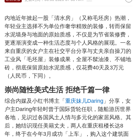
内地近年掀起一股「清水房」（又称毛坯房）热潮，
年轻业主选择不为单位作奢华精致的装修，转而保留
水泥墙身与地面的原始质感，不仅是为节省装修费，
更逐渐演变成一种生活态度与个人风格的展现。一名
来自重庆的女户主在社交平台分享与丈夫亲自操刀的
工业风「毛坯屋」装修成果，全屋不髹油漆、不铺地
砖，彻底保留原始水泥质感，仅花费40天及3万元
（人民币，下同）。
崇尚随性美式生活 拒绝千篇一律
综合内媒及小红书博主「
重庆妹儿Daring
」分享，女
户主Daring年轻时曾于国际货轮任职，随船游历世界
各地，见识过各国风土人情与多元化的家居风格。其
后，她结识现任美籍丈夫，两人在重庆租楼长达8
年，终于在今年3月成功「上车」，购入这个建筑面