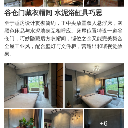
谷仓门藏衣帽间 水泥浴缸具巧思
至于睡房设计贯彻简约，正中央放置双人悬浮床，灰
黑色床品与水泥墙身互相呼应。床尾位置特设一道谷
仓门，巧妙隐藏后方衣帽间，悭位之余又能完美契合
全屋工业风，配合壁灯与文件柜，营造出和谐视觉效
果。
+6