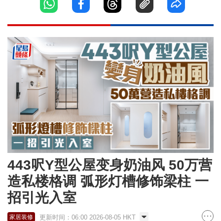
443呎Y型公屋变身奶油风 50万营
造私楼格调 弧形灯槽修饰梁柱 一
招引光入室
更新时间：06:00 2026-08-05 HKT
家居装修