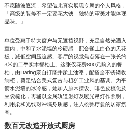
不愿随波逐流，希望借此真实展现专属的个人风格，
「高级的装修不一定要花大钱，独特的审美才能体现
品味。」
单位受惠于特大窗户与无遮挡视野，充足自然光洒入
室内，中和了水泥墙的冷硬感；配合髹上白色的天花
板，减低空间压迫感。客厅的视觉焦点落在一张长约
3米的二手实木餐枱上。这张仅花费800元购入的餐
枱，由Daring亲自打磨并髹上油漆，配搭全不锈钢收
纳柜，奠定结合美式复古与粗犷工业风的基调。为平
衡水泥墙的冰冷感，她加入原木摆设、啡色皮梳化及
豆袋梳化，再辅以金属轨道射灯及暖光吊灯作照明，
利用柔和光线对冲墙身质感，注入松弛疗愈的居家氛
围。
数百元改造开放式厨房