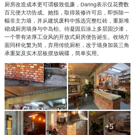
厨房改造成本更可谓极致低廉，Daring表示仅花费数
百元便大功告成。她指，取得装修许可后，即拆除一
幅非主力墙，并从建筑废料中拣选完整红砖，重新堆
砌成厨房墙身与中岛枱。待凝固后涂上多层固沙漆，
一个带有浓厚工业风的开放式厨房便告诞生。收纳方
面同样化繁为简，弃用传统厨柜，改于墙身加装三角
承重架及实木层板摆放碗碟，简单实用。
+5