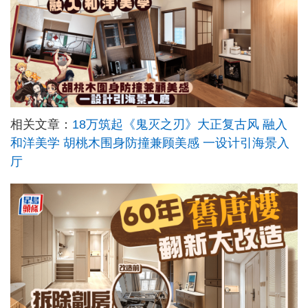
相关文章：
18万筑起《鬼灭之刃》大正复古风 融入
和洋美学 胡桃木围身防撞兼顾美感 一设计引海景入
厅