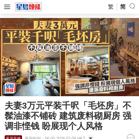
繁
简
夫妻3万元平装千呎「毛坯房」不
髹油漆不铺砖 建筑废料砌厨房 强
调非悭钱 盼展现个人风格
更新时间：06:00 2026-07-08 HKT
家居装修