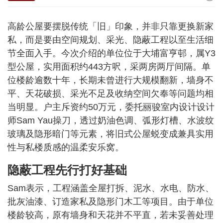
高龄公屋要摆脱传统「旧」印象，并非只靠更换新家
私，而是要由空间规划、采光、隐蔽工程以至生活细
节全面入手。今次介绍的单位位于大埔富亨邨，属Y3
型公屋，实用面积约443方呎，采两房两厅间隔。单
位楼龄逾数十年，长期未曾进行大规模翻新，墙身不
平、天花破损、采光不足及收纳空间欠奉等问题均相
当明显。户主斥资约50万元，委托丽骏室内设计设计
师Sam Yau操刀，透过奶油色调、弧形灯槽、水波纹
玻璃及隐形暗门等元素，将旧式公屋蜕变成兼具实用
性与私楼质感的温柔安乐窝。
隐蔽工程先行打好基础
Sam表示，工程涵盖全屋打拆、泥水、水电、防水、
批灰油漆、订造家私及隐形门木工等项目。由于单位
楼龄较高，原有墙身和天花并不平直，若未妥善处理