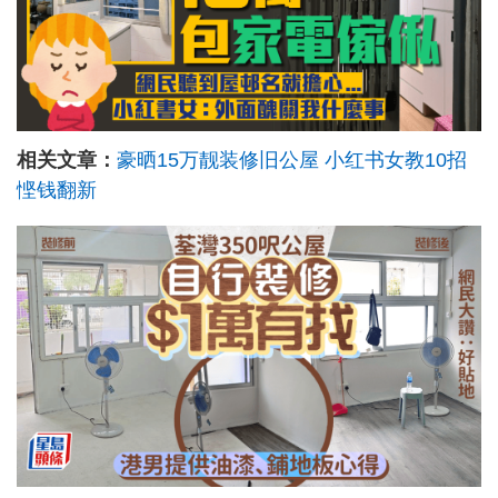
相关文章：
豪晒15万靓装修旧公屋 小红书女教10招
悭钱翻新