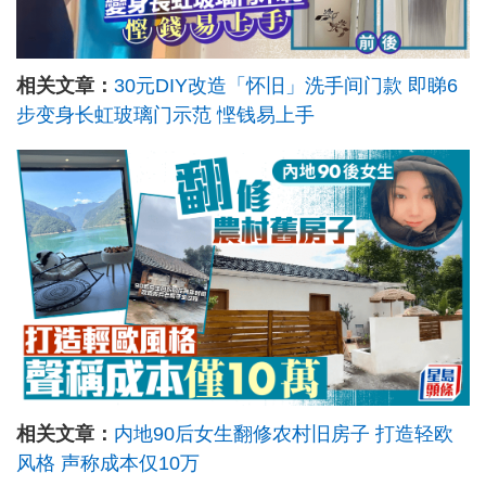
相关文章：
30元DIY改造「怀旧」洗手间门款 即睇6
步变身长虹玻璃门示范 悭钱易上手
相关文章：
内地90后女生翻修农村旧房子 打造轻欧
风格 声称成本仅10万