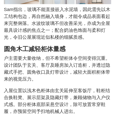
Sam指出，玻璃不能直接嵌入水泥墙，因此需先以木
工结构包边，再自然融入墙身，才能令成品表面看起
来完整俐落。水波纹玻璃不但改善采光，亦成为全屋
最具设计感的焦点之一；配合奶油色饰面与柔和灯
光，令旧公屋展现近似私楼的细腻质感。
圆角木工减轻柜体量感
户主需要大量收纳，但不希望柜体令空间变得沉重。
设计团队于玄关、客厅及睡房加入订造柜，并透过隐
藏式手把、圆角收口及灯带设计，减轻大面积柜体带
来的视觉压力。
入屋位置以浅木色柜体由玄关延伸至客饭厅，鞋柜结
合换鞋凳、展示层架及隐藏灯带，兼顾储物与入户仪
式感。部分柜体底部采悬空设计，除可放置常穿鞋
履，亦预留空间予扫地机械人进出。