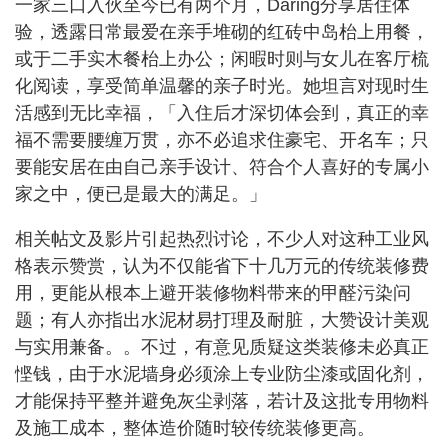
一家三口入伙至今已有两个月，Daring分享居住体
验，透露日常最爱在亲手堆砌的红砖中岛枱上用餐，
或于二手实木餐枱上办公；闲暇时则与女儿在客厅梳
化阅读，享受简单温馨的亲子时光。她坦言对现时生
活感到无比幸福，「入住后才深切体会到，真正的幸
福不需要腰缠万贯，亦不必追求住豪宅、开名车；只
要能安居在由自己亲手设计、符合个人喜好的专属小
家之中，便已是最大的满足。」
相关帖文及影片引起热烈讨论，不少人对这种工业风
格表示赞赏，认为不仅能省下十几万元的传统装修费
用，更能从根本上避开装修物料带来的甲醛污染问
题；有人亦指出水泥材易打理及耐脏，大赞设计美观
与实用兼备。。不过，有意见质疑这类装修未必真正
悭钱，由于水泥墙身必须涂上专业防尘漆或固化剂，
才能保持平整并避免灰尘剥落，若计及这批专用物料
及施工成本，整体造价随时较传统装修更高。