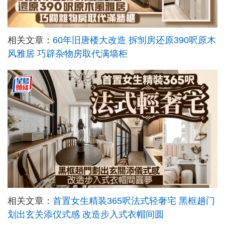
相关文章：
60年旧唐楼大改造 拆㓥房还原390呎原木
风雅居 巧辟杂物房取代满墙柜
相关文章：
首置女生精装365呎法式轻奢宅 黑框趟门
划出玄关添仪式感 改造步入式衣帽间圆