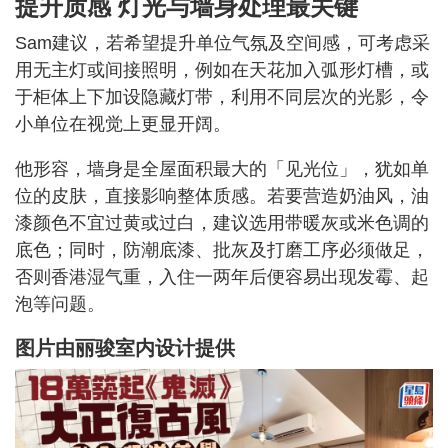
提升质感 灯光与墙身处理最关键
Sam建议，若希望提升单位气氛及空间感，可考虑采
用无主灯或间接照明，例如在天花加入弧形灯槽，或
于柜体上下加设隐藏灯带，利用不同层次的光影，令
小单位在视觉上更显开阔。
他形容，墙身是全屋面积最大的「见光位」，犹如单
位的皮肤，直接影响整体质感。若要营造奶油风，油
漆颜色不宜过黄或过白，建议选用带暖灰或米色调的
底色；同时，防潮底漆、批灰及打磨工序必须做足，
否则香港湿气重，入住一两年后便容易出现发霉、起
泡等问题。
图片由
丽骏室内设计
提供