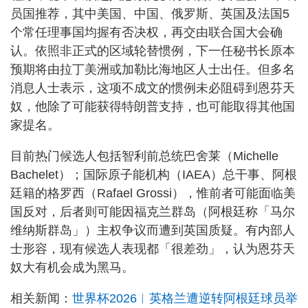
员国推荐，其中美国、中国、俄罗斯、英国及法国5
个常任理事国均握有否决权，再交由联合国大会确
认。依照非正式的区域轮替惯例，下一任秘书长原本
预期将由拉丁美洲或加勒比海地区人士出任。但多名
消息人士表示，这项不成文的惯例未必阻碍到恩芬天
奴，他除了可能获得特朗普支持，也可能取得其他国
家提名。
目前热门候选人包括智利前总统巴舍莱（Michelle
Bachelet）；国际原子能机构（IAEA）总干事、阿根
廷籍的格罗西（Rafael Grossi），惟前者可能面临美
国反对，后者则可能因福克兰群岛（阿根廷称「马尔
维纳斯群岛」）主权争议而遭到英国质疑。有内部人
士形容，现有候选人表现都「很差劲」，认为恩芬天
奴大有机会成为黑马。
相关新闻：
世界杯2026︱英格兰遭逆转阿根廷球员举