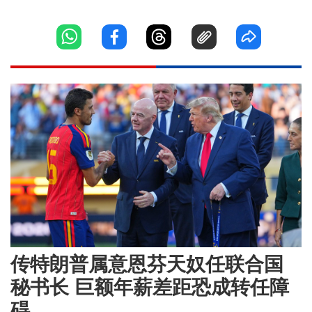
传特朗普属意恩芬天奴任联合国
秘书长 巨额年薪差距恐成转任障
碍