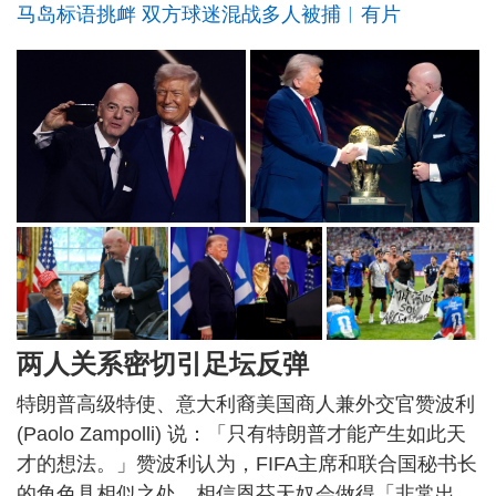
马岛标语挑衅 双方球迷混战多人被捕︱有片
两人关系密切引足坛反弹
特朗普高级特使、意大利裔美国商人兼外交官赞波利
(Paolo Zampolli) 说：「只有特朗普才能产生如此天
才的想法。」赞波利认为，FIFA主席和联合国秘书长
的角色具相似之处，相信恩芬天奴会做得「非常出