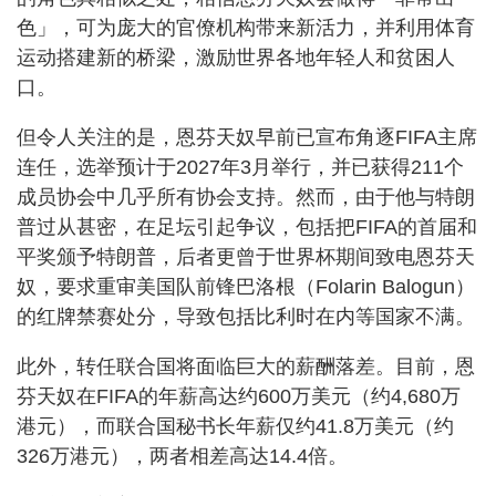
色」，可为庞大的官僚机构带来新活力，并利用体育
运动搭建新的桥梁，激励世界各地年轻人和贫困人
口。
但令人关注的是，恩芬天奴早前已宣布角逐FIFA主席
连任，选举预计于2027年3月举行，并已获得211个
成员协会中几乎所有协会支持。然而，由于他与特朗
普过从甚密，在足坛引起争议，包括把FIFA的首届和
平奖颁予特朗普，后者更曾于世界杯期间致电恩芬天
奴，要求重审美国队前锋巴洛根（Folarin Balogun）
的红牌禁赛处分，导致包括比利时在内等国家不满。
此外，转任联合国将面临巨大的薪酬落差。目前，恩
芬天奴在FIFA的年薪高达约600万美元（约4,680万
港元），而联合国秘书长年薪仅约41.8万美元（约
326万港元），两者相差高达14.4倍。