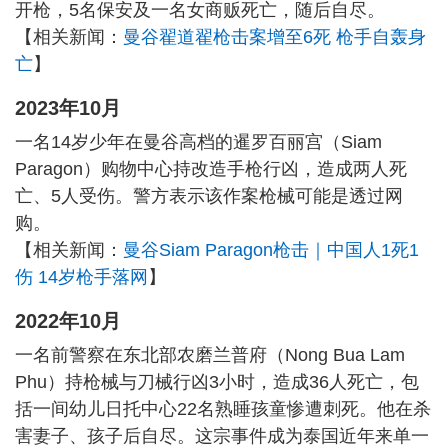
开枪，5名保安及一名女商贩死亡，随后自尽。
【相关新闻：
曼谷翟道翟枪击案增至6死 枪手自轰身
亡
】
2023年10月
一名14岁少年在曼谷高档的暹罗百丽宫（Siam
Paragon）购物中心持改造手枪行凶，造成两人死
亡、5人受伤。警方表示该作案枪械可能是透过网
购。
【相关新闻：
曼谷Siam Paragon枪击｜中国人1死1
伤 14岁枪手落网
】
2022年10月
一名前警察在东北部农磨兰普府（Nong Bua Lam
Phu）持枪械与刀械行凶3小时，造成36人死亡，包
括一间幼儿日托中心22名熟睡孩童惨遭刺死。他在杀
害妻子、孩子后自尽。这宗事件成为泰国近年来单一