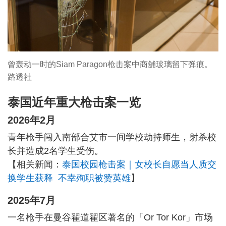
曾轰动一时的Siam Paragon枪击案中商舖玻璃留下弹痕。
路透社
泰国近年重大枪击案一览
2026年2月
青年枪手闯入南部合艾市一间学校劫持师生，射杀校
长并造成2名学生受伤。
【相关新闻：
泰国校园枪击案｜女校长自愿当人质交
换学生获释 不幸殉职被赞英雄
】
2025年7月
一名枪手在曼谷翟道翟区著名的「Or Tor Kor」市场