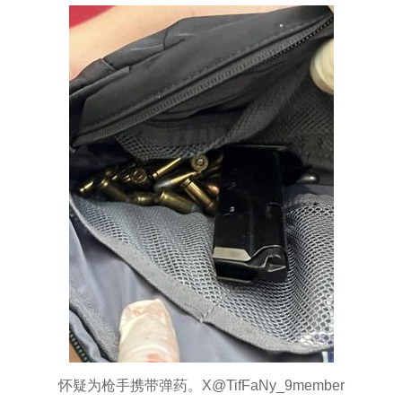
怀疑为枪手携带弹药。X@TifFaNy_9member