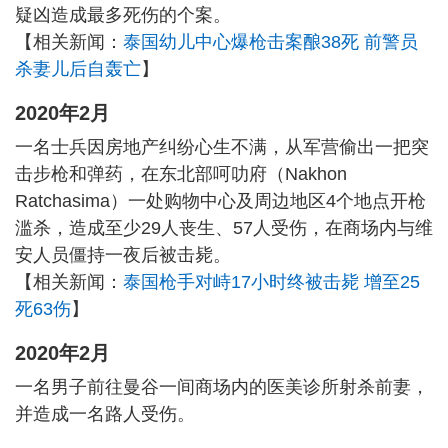
疑凶造成最多死伤的个案。
【相关新闻：
泰国幼儿中心爆枪击案酿38死 前警员
杀妻儿后自轰亡
】
2020年2月
一名士兵因房地产纠纷心生不满，从军营偷出一把突
击步枪和弹药，在东北部呵叻府（Nakhon
Ratchasima）一处购物中心及周边地区4个地点开枪
滥杀，造成至少29人丧生、57人受伤，在商场内与维
安人员僵持一夜后被击毙。
【相关新闻：
泰国枪手对峙17小时终被击毙 增至25
死63伤
】
2020年2月
一名男子前往曼谷一间商场内的医美诊所射杀前妻，
并造成一名路人受伤。