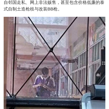
自邻国走私、网上非法贩售，甚至包含价格低廉的泰
式自制土造枪枝与改装BB枪。