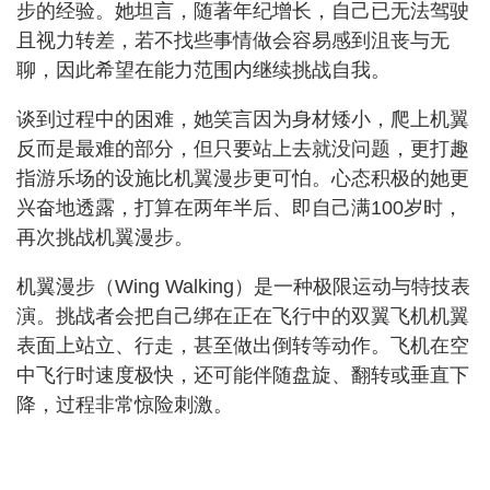
步的经验。她坦言，随著年纪增长，自己已无法驾驶
且视力转差，若不找些事情做会容易感到沮丧与无
聊，因此希望在能力范围内继续挑战自我。
谈到过程中的困难，她笑言因为身材矮小，爬上机翼
反而是最难的部分，但只要站上去就没问题，更打趣
指游乐场的设施比机翼漫步更可怕。心态积极的她更
兴奋地透露，打算在两年半后、即自己满100岁时，
再次挑战机翼漫步。
机翼漫步（Wing Walking）是一种极限运动与特技表
演。挑战者会把自己绑在正在飞行中的双翼飞机机翼
表面上站立、行走，甚至做出倒转等动作。飞机在空
中飞行时速度极快，还可能伴随盘旋、翻转或垂直下
降，过程非常惊险刺激。