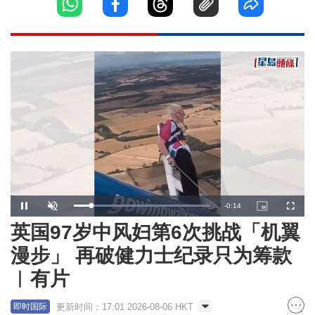
Remaining
-
0:13
Loaded
:
Pause
Unmute
Picture-
Fullscr
100.00%
in-
Picture
英国97岁中风妇第6次挑战「机翼
Time
漫步」 再破健力士纪录只为筹款
︱有片
更新时间：17:01 2026-08-06 HKT
即时国际