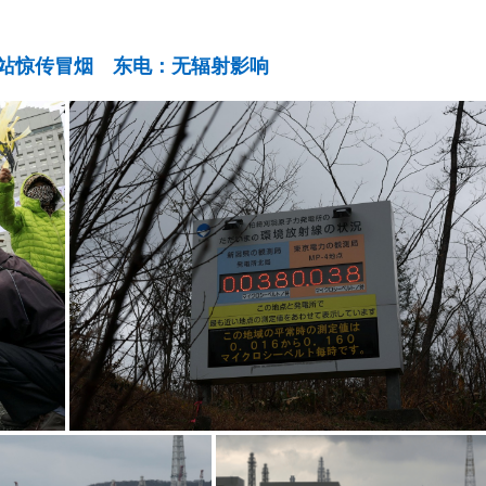
站惊传冒烟 东电：无辐射影响