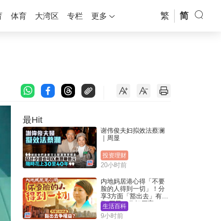
繁
简
育
体育
大湾区
专栏
更多
最Hit
谢伟俊夫妇拟效法蔡澜
｜周显
投资理财
20小时前
内地妈居港心得「不要
脸的人得到一切」！分
享3方面「豁出去」有著
数 网民：你好厉害
生活百科
9小时前