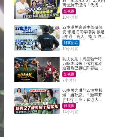
封「李泳汉2.0」 老父刚
离世急于澄清「代找卡
数」传闻惹人反感
影视圈
10小时前
27岁港男家道中落做保
安 惨遭旧同学嘲笑 挨足
3年遇「高人」指点 终辞
职宣告「转做一事」｜
时事热话
Juicy叮
10小时前
功夫女足丨周星驰千呼
万唤终出来！偕刘嘉玲
迪丽热巴超狂阵容破天
荒现身香港谢票
影视圈
7小时前
63岁关之琳与27岁男模
爆「嫲孙恋」？激罕开
腔19字回应：多谢大家
挂念近况
影视圈
14小时前