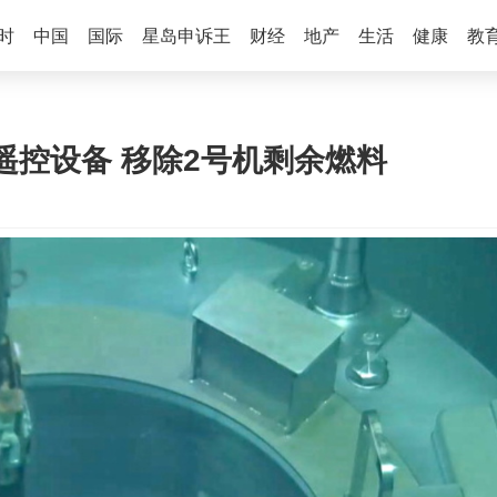
时
中国
国际
星岛申诉王
财经
地产
生活
健康
教
遥控设备 移除2号机剩余燃料