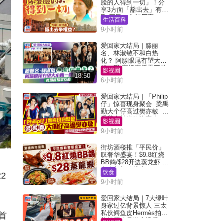
脸的人得到一切」！分
享3方面「豁出去」有著
数 网民：你好厉害
生活百科
9小时前
爱回家大结局｜滕丽
名、林淑敏不和白热
化？ 阿滕眼尾冇望大小
姐一眼 商场直播零互动
影视圈
18:50
6小时前
爱回家大结局｜「Philip
仔」惊喜现身聚会 梁禹
勤大个仔高过樊亦敏 超
乖黐实林淑敏许家杰
影视圈
9小时前
街坊酒楼推「平民价」
叹奢华盛宴！$9.8红烧
BB鸽/$28开边蒸龙虾 3
大晚餐超值优惠
饮食
2
9小时前
。
爱回家大结局｜7大绿叶
身家过亿背景惊人 三太
私伙鳄鱼皮Hermès拍剧
首
苏姐原来是半山楼后