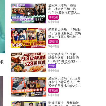
爱回家大结局｜滕丽
名、林淑敏不和白热
化？ 阿滕眼尾冇望大小
姐一眼 商场直播零互动
影视圈
18:50
6小时前
爱回家大结局｜「Philip
仔」惊喜现身聚会 梁禹
勤大个仔高过樊亦敏 超
乖黐实林淑敏许家杰
影视圈
9小时前
街坊酒楼推「平民价」
叹奢华盛宴！$9.8红烧
BB鸽/$28开边蒸龙虾 3
求
大晚餐超值优惠
饮食
9小时前
爱回家大结局｜7大绿叶
身家过亿背景惊人 三太
私伙鳄鱼皮Hermès拍剧
苏姐原来是半山楼后
影视圈
6小时前
黎彼得离世丨黎树德被