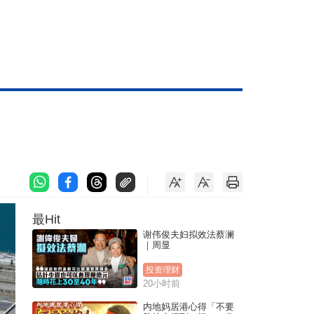
最Hit
谢伟俊夫妇拟效法蔡澜
｜周显
投资理财
20小时前
内地妈居港心得「不要