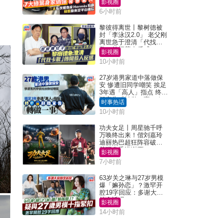
影视圈
6小时前
黎彼得离世丨黎树德被
封「李泳汉2.0」 老父刚
离世急于澄清「代找卡
数」传闻惹人反感
影视圈
10小时前
27岁港男家道中落做保
安 惨遭旧同学嘲笑 挨足
3年遇「高人」指点 终辞
职宣告「转做一事」｜
时事热话
Juicy叮
10小时前
功夫女足丨周星驰千呼
万唤终出来！偕刘嘉玲
迪丽热巴超狂阵容破天
荒现身香港谢票
影视圈
7小时前
63岁关之琳与27岁男模
爆「嫲孙恋」？激罕开
腔19字回应：多谢大家
挂念近况
影视圈
14小时前