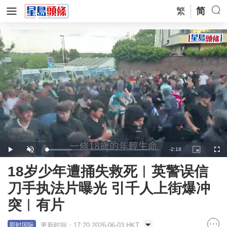
繁
简
Remaining
-
2:18
Loaded
:
Play
Unmute
Picture-
Full
22.71%
in-
Picture
Time
18岁少年遭捅失救死︱英警误信
刀手执法片曝光 引千人上街爆冲
突︱有片
更新时间：17:20 2026-06-03 HKT
即时国际