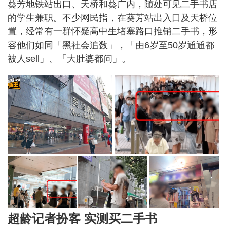
葵芳地铁站出口、天桥和葵广内，随处可见二手书店
的学生兼职。不少网民指，在葵芳站出入口及天桥位
置，经常有一群怀疑高中生堵塞路口推销二手书，形
容他们如同「黑社会追数」，「由6岁至50岁通通都
被人sell」、「大肚婆都问」。
超龄记者扮客 实测买二手书