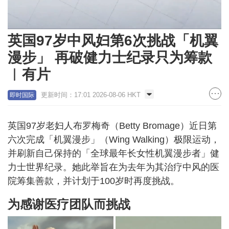
Loaded
:
Unmute
100.00%
英国97岁中风妇第6次挑战「机翼
漫步」 再破健力士纪录只为筹款
︱有片
更新时间：17:01 2026-08-06 HKT
即时国际
英国97岁老妇人布罗梅奇（Betty Bromage）近日第
六次完成「机翼漫步」（Wing Walking）极限运动，
并刷新自己保持的「全球最年长女性机翼漫步者」健
力士世界纪录。她此举旨在为去年为其治疗中风的医
院筹集善款，并计划于100岁时再度挑战。
为感谢医疗团队而挑战