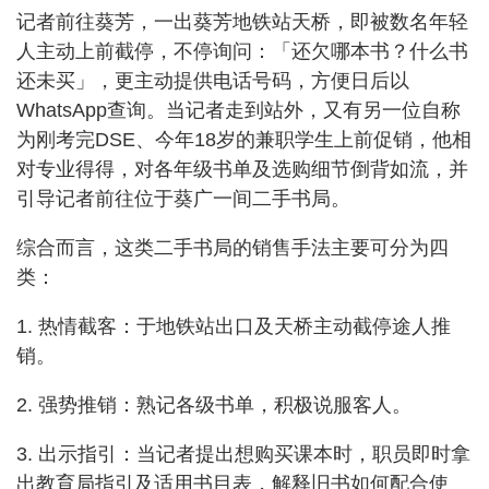
记者前往葵芳，一出葵芳地铁站天桥，即被数名年轻
人主动上前截停，不停询问：「还欠哪本书？什么书
还未买」，更主动提供电话号码，方便日后以
WhatsApp查询。当记者走到站外，又有另一位自称
为刚考完DSE、今年18岁的兼职学生上前促销，他相
对专业得得，对各年级书单及选购细节倒背如流，并
引导记者前往位于葵广一间二手书局。
综合而言，这类二手书局的销售手法主要可分为四
类：
1. 热情截客：于地铁站出口及天桥主动截停途人推
销。
2. 强势推销：熟记各级书单，积极说服客人。
3. 出示指引：当记者提出想购买课本时，职员即时拿
出教育局指引及适用书目表，解释旧书如何配合使