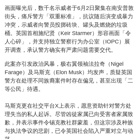
画面曝光后，数千名示威者于6月2日聚集在南安普敦
街头，痛斥警方「双重标准」，抗议随后演变成暴力
冲突，示威者向警员投掷砖块、罐头及燃烧的垃圾
桶。英国首相施纪贤（Keir Starmer）形容画面「令
人心碎」，并支持独立警察行为办公室（IOPC）展
开调查，承认警方确实有严肃问题需要交代。
此案亦引发政治风暴，极右翼领袖法拉奇（Nigel
Farage）及马斯克（Elon Musk）均发声，质疑英国
警方在处理不同族裔案件时存在偏见，甚至出现「二
等公民」待遇。
马斯克更在社交平台X上表示，愿意资助针对警方处
理失当的私人起诉。尽管凶徒家属已向受害者家属致
歉，并表示事件令锡克教社群蒙羞，但这宗涉及种族
与执法争议的悲剧，已令英国社会陷入严重对立与动