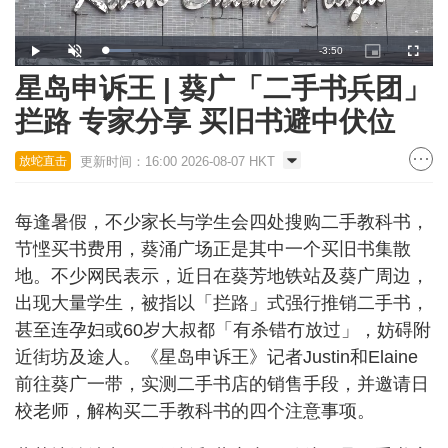
Remaining
-
3:50
Loaded
:
Play
Unmute
Picture-
Fullscr
13.21%
in-
Picture
星岛申诉王 | 葵广「二手书兵团」
Time
拦路 专家分享 买旧书避中伏位
更新时间：16:00 2026-08-07 HKT
放蛇直击
每逢暑假，不少家长与学生会四处搜购二手教科书，
节悭买书费用，葵涌广场正是其中一个买旧书集散
地。不少网民表示，近日在葵芳地铁站及葵广周边，
出现大量学生，被指以「拦路」式强行推销二手书，
甚至连孕妇或60岁大叔都「有杀错冇放过」，妨碍附
近街坊及途人。《星岛申诉王》记者Justin和Elaine
前往葵广一带，实测二手书店的销售手段，并邀请日
校老师，解构买二手教科书的四个注意事项。