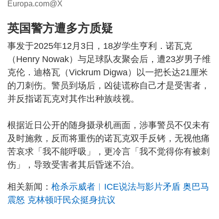
Europa.com@X
英国警方遭多方质疑
事发于2025年12月3日，18岁学生亨利．诺瓦克
（Henry Nowak）与足球队友聚会后，遭23岁男子维
克伦．迪格瓦（Vickrum Digwa）以一把长达21厘米
的刀刺伤。警员到场后，凶徒谎称自己才是受害者，
并反指诺瓦克对其作出种族歧视。
根据近日公开的随身摄录机画面，涉事警员不仅未有
及时施救，反而将重伤的诺瓦克双手反铐，无视他痛
苦哀求「我不能呼吸」，更冷言「我不觉得你有被刺
伤」，导致受害者其后昏迷不治。
相关新闻：
枪杀示威者︱ICE说法与影片矛盾 奥巴马
震怒 克林顿吁民众挺身抗议