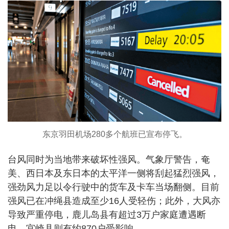
东京羽田机场280多个航班已宣布停飞。
台风同时为当地带来破坏性强风。气象厅警告，奄
美、西日本及东日本的太平洋一侧将刮起猛烈强风，
强劲风力足以令行驶中的货车及卡车当场翻侧。目前
强风已在冲绳县造成至少16人受轻伤；此外，大风亦
导致严重停电，鹿儿岛县有超过3万户家庭遭遇断
电，宫崎县则有约870户受影响。