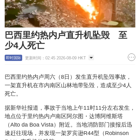
巴西里约热内卢直升机坠毁 至
少4人死亡
更新时间：02:45 2026-08-09 HKT
即时国际
巴西里约热内卢周六（8日）发生直升机坠毁事故，
一架直升机在市内南区山林地带坠毁，造成至少4人
死亡。
据新华社报道，事故于当地上午11时11分左右发生，
地点位于里约热内卢南区阿尔图・达博阿维斯塔
（Alto da Boa Vista）附近。当地消防部门接报后迅
速赶往现场，并发现一架罗宾逊R44型（Robinson