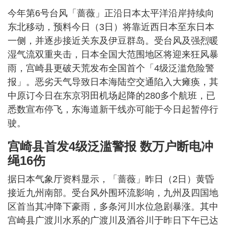
今年第6号台风「蔷薇」正沿日本太平洋沿岸持续向
东北移动，预料今日（3日）将靠近西日本至东日本
一侧，并逐步接近关东及伊豆群岛。受台风及强烈暖
湿气流双重夹击，日本全国大范围地区将迎来狂风暴
雨，宫崎县更破天荒发布全国首个「4级泛滥危险警
报」。恶劣天气导致日本海陆空交通陷入大瘫痪，其
中原订今日在东京羽田机场起降的280多个航班，已
悉数宣布停飞，东海道新干线亦可能于今日起暂停行
驶。
宫崎县首发4级泛滥警报 数万户断电冲
绳16伤
据日本气象厅资料显示，「蔷薇」昨日（2日）黄昏
接近九州南部。受台风外围环流影响，九州及四国地
区首当其冲降下豪雨，多条河川水位急剧暴涨。其中
宫崎县广渡川水系的广渡川及酒谷川于昨日下午已达