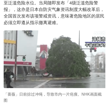
至泛滥危险水位。当局随即发布「4级泛滥危险警
报」，这亦是日本自防灾气象资讯制度大幅改革后，
全国首次发布该项警戒资讯，意味著危险地区的居民
必须立即遵从指示撤离避难。
「蔷薇」日前掠过冲绳，导致市内一片疮痍。NHK画面截
图