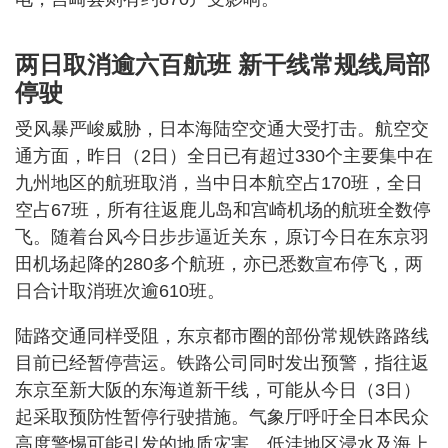
两日取消逾六百航班 新干线常规线局部
停驶
受风暴严峻威胁，日本海陆空交通大受打击。航空交
通方面，昨日（2日）全日已有超过330个主要集中在
九州地区的航班取消，当中日本航空占170班，全日
空占67班，所有往返鹿儿岛和宫崎机场的航班全数停
飞。随着台风今日步步逼近关东，原订今日在东京羽
田机场起降的280多个航班，亦已悉数宣布停飞，两
日合计取消班次逾610班。
陆路交通同样受阻，东京都市圈的部份常规铁路路线
目前已经暂停营运。铁路公司同时发出预警，指往返
东京至新大阪的东海道新干线，可能从今日（3日）
起采取预防性暂停行驶措施。气象厅呼吁全日本民众
高度警惕可能引发的地质灾害、低洼地区浸水及海上