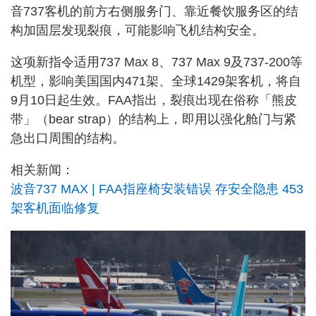
音737客机的前方右侧服务门、靠近餐饮服务区的结
构加固层发现裂痕，可能影响飞机结构安全。
这项新指令适用737 Max 8、737 Max 9及737-200等
机型，影响美国国内471架、全球1429架客机，将自
9月10日起生效。FAA指出，裂痕出现在俗称「熊皮
带」（bear strap）的结构上，即用以强化舱门与紧
急出口周围的结构。
相关新闻：
波音737 MAX | FAA指座椅安装错误 存安全隐患 453
架客机面临修复