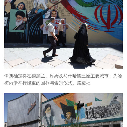
伊朗确定将在德黑兰、库姆及马什哈德三座主要城市，为哈
梅内伊举行隆重的国葬与告别仪式。路透社