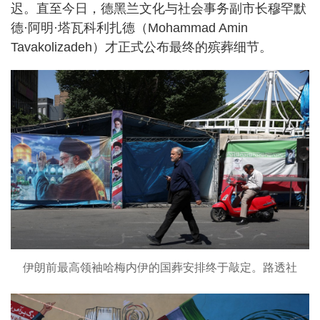
迟。直至今日，德黑兰文化与社会事务副市长穆罕默
德·阿明·塔瓦科利扎德（Mohammad Amin
Tavakolizadeh）才正式公布最终的殡葬细节。
伊朗前最高领袖哈梅内伊的国葬安排终于敲定。路透社