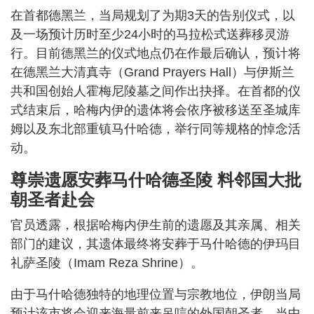
在首都德黑兰，当局规划了为期3天的告别仪式，以
及一场预计历时至少24小时的马拉松式送葬移灵游
行。目前德黑兰的仪式地点仍在作最后确认，预计将
在德黑兰大清真寺（Grand Prayers Hall）与伊斯兰
共和国创始人霍梅尼陵墓之间作出抉择。在首都的仪
式结束后，哈梅内伊的遗体将会依序被移送至圣城库
姆以及东北部重镇马什哈德，举行同等规格的悼念活
动。
尊崇遗愿安葬马什哈德圣陵 料邻国大批
朝圣者赴会
官员透露，根据哈梅内伊生前的遗愿及其亲属、相关
部门的建议，其遗体最终将安葬于马什哈德的伊玛目
礼萨圣陵（Imam Reza Shrine）。
由于马什哈德独特的地理位置与宗教地位，伊朗当局
预计该市将会迎来海量前来吊唁的外国朝圣者，当中