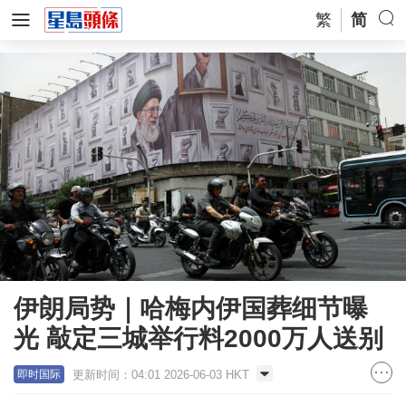
繁
简
伊朗局势｜哈梅内伊国葬细节曝
光 敲定三城举行料2000万人送别
更新时间：04:01 2026-06-03 HKT
即时国际