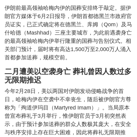
伊朗前最高领袖哈梅内伊的国葬安排终于敲定。据伊
朗官方媒体于6月2日报导，伊朗首都德黑兰市政府官
员证实，已正式确定将在德黑兰、库姆（Qom）及马
什哈德（Mashhad）三座主要城市，为此前遇袭身亡
的最高领袖哈梅内伊举行隆重的国葬与告别仪式。相
关部门预计，届时将有高达1,500万至2,000万人涌入
首都参加送葬，规模空前。
二月遭美以空袭身亡 葬礼曾因人数过多
无限期推迟
今年2月28日，美以两国对伊朗发动侵略战争的首
日，哈梅内伊在空袭中不幸丧生，随后被伊朗官方尊
称为「殉道伊玛目（Martyred Imam）」。当局原本
曾宣布葬礼于3月举行，惟伊朗官员于3月初突然表
示，由于预计参加送葬的群众人数极其庞大，在安全
与秩序安排上存在巨大困难，因此将葬礼无限期推