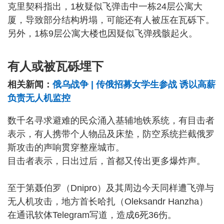
克里契科指出，1枚疑似飞弹击中一栋24层公寓大
厦，导致部分结构坍塌，可能还有人被压在瓦砾下。
另外，1栋9层公寓大楼也因疑似飞弹残骸起火。
有人或被瓦砾埋下
相关新闻：
俄乌战争 | 传俄招募女学生参战 诱以高薪
负责无人机监控
数千名寻求避难的民众涌入基辅地铁系统，有目击者
表示，有人携带个人物品及床垫，防空系统拦截俄罗
斯攻击的声响贯穿整座城市。
目击者表示，日出过后，首都又传出更多爆炸声。
至于第聂伯罗（Dnipro）及其周边今天同样遭飞弹与
无人机攻击，地方首长哈扎（Oleksandr Hanzha）
在通讯软体Telegram写道，造成6死36伤。