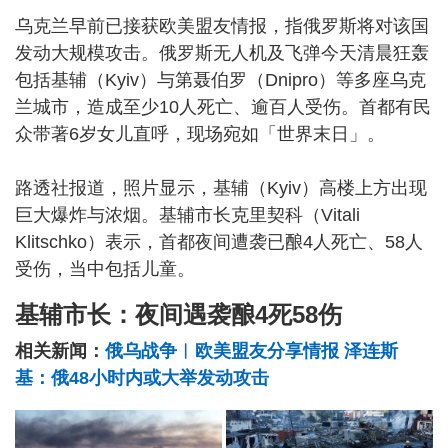
乌克兰早前已接获欧美盟友情报，指俄罗斯将对该国
发动大规模攻击。俄罗斯无人机及飞弹今天清晨狂轰
包括基辅（Kyiv）与第聂伯罗（Dnipro）等多座乌克
兰城市，造成至少10人死亡、逾百人受伤。首都有民
众带著6岁女儿直呼，现场宛如「世界末日」。
路透社报道，照片显示，基辅（Kyiv）高楼上方出现
巨大爆炸与浓烟。基辅市长克里契科（Vitali
Klitschko）表示，首都夜间遭袭已酿4人死亡、58人
受伤，当中包括儿童。
基辅市长：夜间遇袭酿4死58伤
相关新闻：
俄乌战争︱欧美盟友分享情报 泽连斯
基：俄48小时内或大举发动攻击