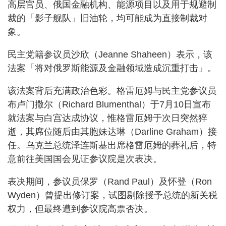
高层官员、俄国金融机构、能源项目以及用于规避制
裁的「影子舰队」旧油轮，均可能成为直接制裁对
象。
民主党籍参议员沙欣（Jeanne Shaheen）表示，该
法案「将对俄罗斯能源及金融领域造成沉重打击」。
该法案背后充满政治色彩。格雷厄姆与民主党参议员
布卢门撒尔（Richard Blumenthal）于7月10日宣布
就法案与白宫达成协议，惟格雷厄姆于次日突然猝
逝，其席位随后由其胞妹达琳（Darline Graham）接
任。乌克兰总统泽连斯基出席格雷厄姆的葬礼后，特
意前往美国国会见证参议院是次表决。
表决期间，参议员保罗（Rand Paul）及怀登（Ron
Wyden）曾提出修订案，试图剔除授予总统的新关税
权力，但最终遭到参议院高票否决。