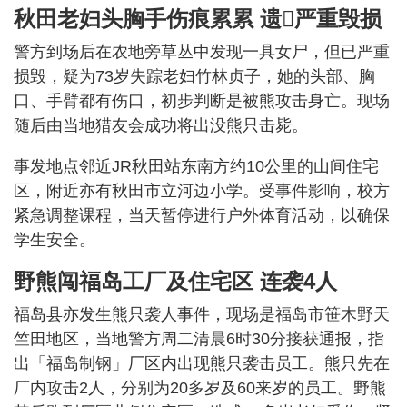
秋田老妇头胸手伤痕累累 遗𩪼严重毁损
警方到场后在农地旁草丛中发现一具女尸，但已严重
损毁，疑为73岁失踪老妇竹林贞子，她的头部、胸
口、手臂都有伤口，初步判断是被熊攻击身亡。现场
随后由当地猎友会成功将出没熊只击毙。
事发地点邻近JR秋田站东南方约10公里的山间住宅
区，附近亦有秋田市立河边小学。受事件影响，校方
紧急调整课程，当天暂停进行户外体育活动，以确保
学生安全。
野熊闯福岛工厂及住宅区 连袭4人
福岛县亦发生熊只袭人事件，现场是福岛市笹木野天
竺田地区，当地警方周二清晨6时30分接获通报，指
出「福岛制钢」厂区内出现熊只袭击员工。熊只先在
厂内攻击2人，分别为20多岁及60来岁的员工。野熊