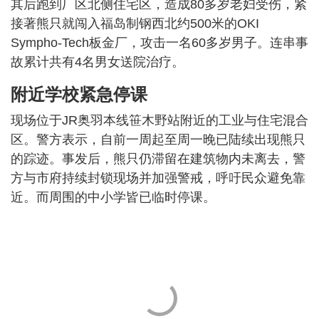
其后跑到厂区北侧住宅区，造成80多岁老妇受伤，紧
接著熊只就闯入福岛制钢西北约500米的OKI
Sympho-Tech板金厂，攻击一名60多岁男子。连串事
故累计共有4名男女送院治疗。
附近学校紧急停课
现场位于JR奥羽本线笹木野站附近的工业与住宅混合
区。警方表示，自前一周起至周一晚已陆续出现熊只
的踪迹。事发后，熊只仍滞留在建筑物内未离去，警
方与市府持续封锁现场并加强警戒，呼吁民众避免靠
近。而周围的中小学皆已临时停课。