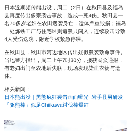
日本近期频传熊出没，周二（2日）在秋田县及福岛
县再度传出多宗袭击事故，造成一死4伤。秋田县一
名70多岁老妇在农田遇袭身亡，遗体严重毁损；福岛
一处炼铁工厂与住宅区则遭熊只闯入，连续攻击导致
4人受伤送院，附近学校紧急停课。
在秋田县，秋田市河边地区传出疑似熊袭致命事件。
当地警方指出，周二上午7时30分，接获民众通报，
有老妇出门至农地后失联，现场发现染血衣物与遗
体。
相关新闻：
日本熊出没｜黑熊疯狂袭击画面曝光 岩手县男研发
「驱熊棒」似足Chiikawa讨伐棒爆红