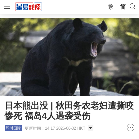
繁
简
日本熊出没 | 秋田务农老妇遭撕咬
惨死 福岛4人遇袭受伤
更新时间：14:17 2026-06-02 HKT
即时国际