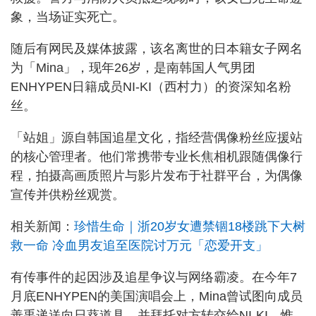
象，当场证实死亡。
随后有网民及媒体披露，该名离世的日本籍女子网名
为「Mina」，现年26岁，是南韩国人气男团
ENHYPEN日籍成员NI-KI（西村力）的资深知名粉
丝。
「站姐」源自韩国追星文化，指经营偶像粉丝应援站
的核心管理者。他们常携带专业长焦相机跟随偶像行
程，拍摄高画质照片与影片发布于社群平台，为偶像
宣传并供粉丝观赏。
相关新闻：
珍惜生命｜浙20岁女遭禁锢18楼跳下大树
救一命 冷血男友追至医院讨万元「恋爱开支」
有传事件的起因涉及追星争议与网络霸凌。在今年7
月底ENHYPEN的美国演唱会上，Mina曾试图向成员
善禹递送向日葵道具，并拜托对方转交给NI-KI，惟