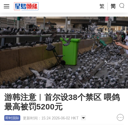
繁
简
游韩注意︱首尔设38个禁区 喂鸽
最高被罚5200元
更新时间：15:24 2026-06-02 HKT
即时国际