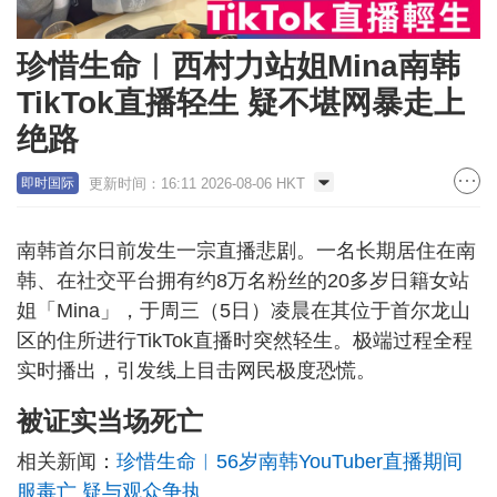
珍惜生命︱西村力站姐Mina南韩
TikTok直播轻生 疑不堪网暴走上
绝路
更新时间：16:11 2026-08-06 HKT
即时国际
南韩首尔日前发生一宗直播悲剧。一名长期居住在南
韩、在社交平台拥有约8万名粉丝的20多岁日籍女站
姐「Mina」，于周三（5日）凌晨在其位于首尔龙山
区的住所进行TikTok直播时突然轻生。极端过程全程
实时播出，引发线上目击网民极度恐慌。
被证实当场死亡
相关新闻：
珍惜生命︱56岁南韩YouTuber直播期间
服毒亡 疑与观众争执