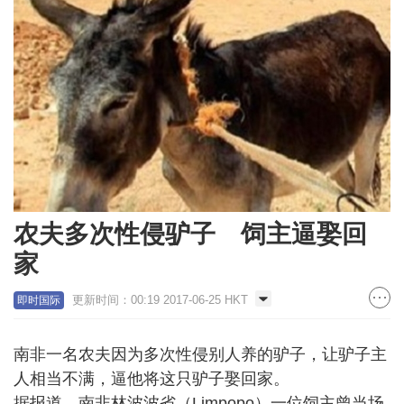
农夫多次性侵驴子 饲主逼娶回
家
更新时间：00:19 2017-06-25 HKT
即时国际
南非一名农夫因为多次性侵别人养的驴子，让驴子主
人相当不满，逼他将这只驴子娶回家。
据报道，南非林波波省（Limpopo）一位饲主曾当场