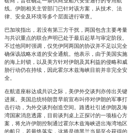
磋商，旨在确定一条供商业船只安全通行的专用航
线。伊朗相关主管部门已针对该方案，从技术、法
律、安全及环境等多个层面进行审查。
巴加埃指出，若没有第三方干扰，两国包含主要考量
与共识重点的联合声明已处于最后起草与审定阶段。
不过他同时强调，仅凭伊阿两国的协议并不足以完全
确保该战略水道的安全通航。他表示，由于美国实施
的海上封锁，以及美方针对伊朗及其利益的侵略和威
胁行动仍在持续，因此霍尔木兹海峡目前并非完全安
全。
在航道座标达成共识之际，美伊外交谈判亦传出关键
进展。美国总统特朗普早前宣布叫停对伊朗的军事打
击行动，为外交谈判创造空间。路透社引述伊朗及海
湾国家消息透露，目前谈判桌上正探讨的一项核心方
案，将允许伊朗控制通过霍尔木兹海峡进出海湾地区
的船只，若最终落实，这将是德黑兰当局至今获得的