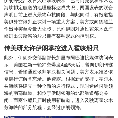
伊朗外交部发言人巴加埃表示，已与阿曼就霍尔木兹
海峡拟定航道的地理座标达成共识，两国发表的联合
声明目前正进入最终审核阶段。与此同时，有报道指
美伊外交谈判正探讨一项重大方案，美方或向德黑兰
作出冲突至今最大让步，允许伊朗对通过霍尔木兹海
峡进出波斯湾的船只拥有某种形式的控制权。
传美研允许伊朗掌控进入霍峡船只
此外，伊朗外交部副部长加里布阿巴迪接媒体访问表
示，美国在新一轮冲突爆发4至5天后，曾向伊朗传递
信息，希望通过谈判解决相关问题，美方表示准备恢
复履行谅解备忘录。他透露。根据新的安排，霍尔木
兹海峡将建立一种全新的通行模式，现时途经阿曼领
海的南部航道、和位于伊朗领海的北部航道都会关
闭，而商业船只届时使用新航道，进入及驶离霍尔木
兹海峡的部分航程，会经过伊朗领海。