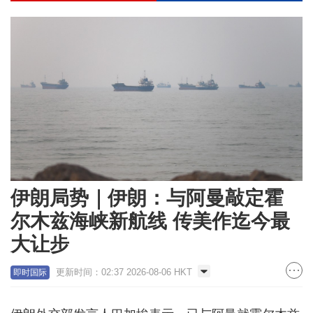
伊朗局势｜伊朗：与阿曼敲定霍
尔木兹海峡新航线 传美作迄今最
大让步
更新时间：02:37 2026-08-06 HKT
即时国际