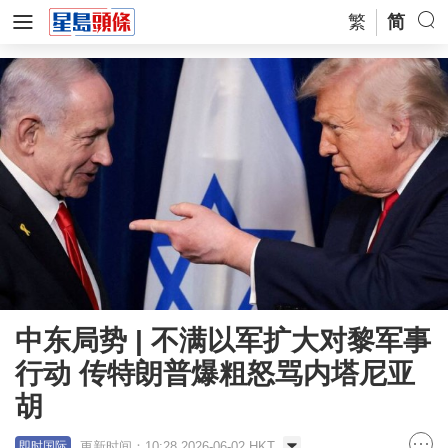
繁
简
中东局势 | 不满以军扩大对黎军事
行动 传特朗普爆粗怒骂内塔尼亚
胡
更新时间：10:28 2026-06-02 HKT
即时国际