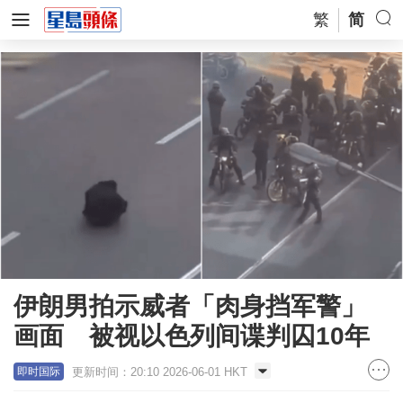
繁
简
伊朗男拍示威者「肉身挡军警」
画面 被视以色列间谍判囚10年
更新时间：20:10 2026-06-01 HKT
即时国际