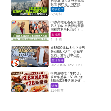
10物业 父母常喊穷生活
极悭 网民点出两大隐
忧：未必是隐形富豪｜
时事热话
Juicy叮
3小时前
81岁高雄返港召集佳视
艺人茶叙 初代郭靖黄蓉
同框遇罗乐林勾起《神
雕侠侣》回忆杀
影视圈
4小时前
嫌$8000津贴太少？港男
失业报ERB呻「倒贴车
饭钱」遭培训中心怒轰
网民幽默教路：拣呢类
生活百科
课程唔会蚀...
2026-08-07 12:25 HKT
街坊酒楼推「平民价」
叹奢华盛宴！$9.8红烧
BB鸽/$28开边蒸龙虾 3
大晚餐超值优惠
饮食
21小时前