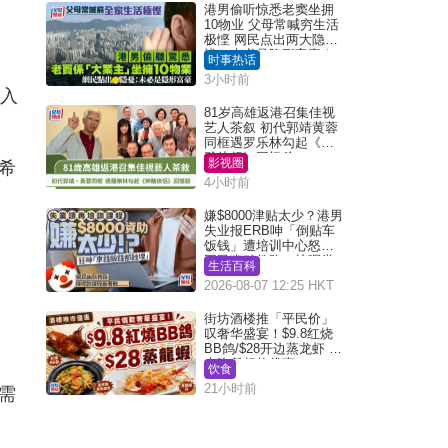
港男偷听惊悉老窦坐拥
10物业 父母常喊穷生活
极悭 网民点出两大隐
忧：未必是隐形富豪｜
时事热话
Juicy叮
3小时前
买入
81岁高雄返港召集佳视
艺人茶叙 初代郭靖黄蓉
同框遇罗乐林勾起《神
雕侠侣》回忆杀
影视圈
希
4小时前
嫌$8000津贴太少？港男
失业报ERB呻「倒贴车
饭钱」遭培训中心怒轰
网民幽默教路：拣呢类
生活百科
课程唔会蚀...
2026-08-07 12:25 HKT
街坊酒楼推「平民价」
叹奢华盛宴！$9.8红烧
BB鸽/$28开边蒸龙虾 3
大晚餐超值优惠
饮食
21小时前
需