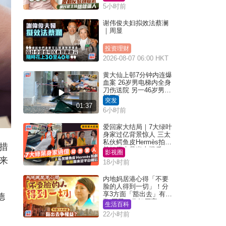
5小时前
谢伟俊夫妇拟效法蔡澜
｜周显
投资理财
2026-08-07 06:00 HKT
黄大仙上邨7分钟内连爆
血案 26岁男电梯内全身
刀伤送院 另一46岁男倒
毙平台
突发
01:37
6小时前
爱回家大结局｜7大绿叶
身家过亿背景惊人 三太
私伙鳄鱼皮Hermès拍剧
措
苏姐原来是半山楼后
影视圈
来
18小时前
内地妈居港心得「不要
脸的人得到一切」！分
享3方面「豁出去」有著
德
数 网民：你好厉害
生活百科
22小时前