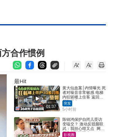
西方合作惯例
最Hit
黄大仙血案│内情曝光 死
者对噪音非常敏感 电梯
内狂斩楼上住客 返回住
所堕楼亡
突发
01:37
5小时前
陈锦鸿保护自闭儿受访
变嗌交？ 激动反驳颜联
武：我担心咁又点 网民
批主持咄咄逼人
影视圈