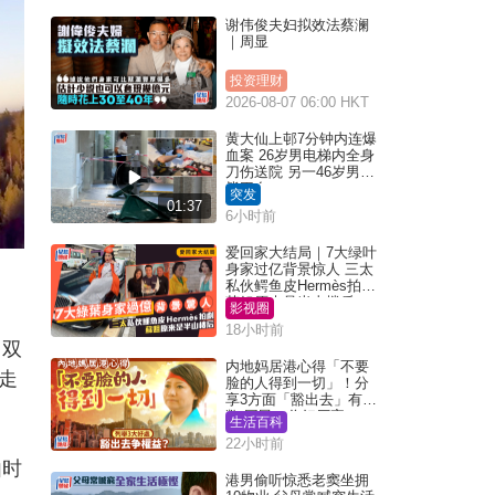
谢伟俊夫妇拟效法蔡澜
｜周显
投资理财
2026-08-07 06:00 HKT
黄大仙上邨7分钟内连爆
血案 26岁男电梯内全身
刀伤送院 另一46岁男倒
毙平台
突发
01:37
6小时前
爱回家大结局｜7大绿叶
身家过亿背景惊人 三太
私伙鳄鱼皮Hermès拍剧
苏姐原来是半山楼后
影视圈
18小时前
，双
内地妈居港心得「不要
走
脸的人得到一切」！分
享3方面「豁出去」有著
数 网民：你好厉害
生活百科
22小时前
由时
港男偷听惊悉老窦坐拥