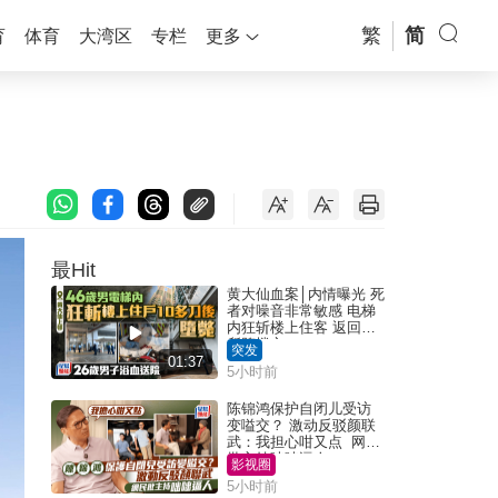
繁
简
育
体育
大湾区
专栏
更多
最Hit
黄大仙血案│内情曝光 死
者对噪音非常敏感 电梯
内狂斩楼上住客 返回住
所堕楼亡
突发
01:37
5小时前
陈锦鸿保护自闭儿受访
变嗌交？ 激动反驳颜联
武：我担心咁又点 网民
批主持咄咄逼人
影视圈
5小时前