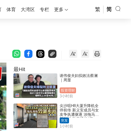
繁
简
育
体育
大湾区
专栏
更多
最Hit
谢伟俊夫妇拟效法蔡澜
｜周显
投资理财
3小时前
尖沙咀H8大厦升降机全
停前传 新义安成员与女
友争执遭驱逐 涉拖马刑
毁被捕 警另通缉4男
突发
1小时前