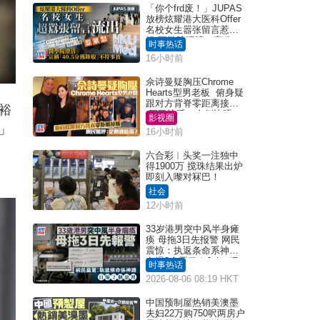
「你个frd废！」JUPAS
放榜炫耀港大医科Offer
名校女生嚣张留言惹众
怒 医学院澄清：宣称
时事热话
「40.5分获录取」不符事
16小时前
实｜Juicy叮
佘诗曼疑胸压Chrome
Hearts型男老板 俯身疑
跟对方背脊零距离接触
裕
网民惊呼：企侧边唔
影视圈
得？
」
16小时前
六合彩︱头奖一注独中
得1900万 搅珠结果出炉
即刻入嚟对冧巴！
社会
12小时前
33岁港男突中风半身瘫
痪 母拖3日先报警 网民
震惊：执返条命系神迹
自爆2个恶习｜Juicy叮
时事热话
2026-08-06 08:19 HKT
中国预制屋热销美澳墨
夫妇22万购750呎两房户