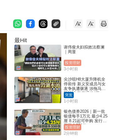
最Hit
谢伟俊夫妇拟效法蔡澜
｜周显
投资理财
3小时前
尖沙咀H8大厦升降机全
停前传 新义安成员与女
友争执遭驱逐 涉拖马刑
毁被捕 警另通缉4男
突发
1小时前
银色债券2026｜新一批
银债每手1万元 最少4.25
厘 8.21起可申购 发行金
额最多550亿
投资理财
2分钟前