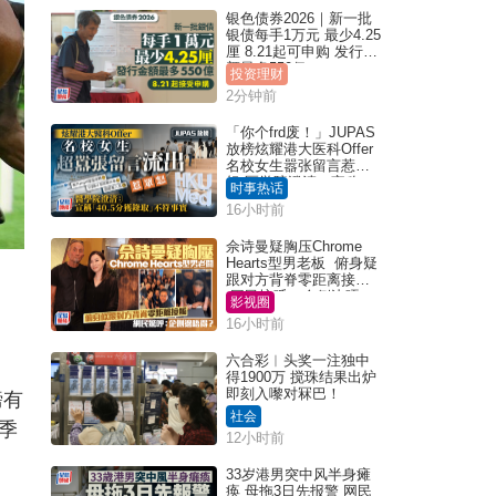
银色债券2026｜新一批
银债每手1万元 最少4.25
厘 8.21起可申购 发行金
额最多550亿
投资理财
2分钟前
「你个frd废！」JUPAS
放榜炫耀港大医科Offer
名校女生嚣张留言惹众
怒 医学院澄清：宣称
时事热话
「40.5分获录取」不符事
16小时前
实｜Juicy叮
佘诗曼疑胸压Chrome
Hearts型男老板 俯身疑
跟对方背脊零距离接触
网民惊呼：企侧边唔
影视圈
得？
16小时前
六合彩︱头奖一注独中
得1900万 搅珠结果出炉
即刻入嚟对冧巴！
磅有
社会
季
12小时前
33岁港男突中风半身瘫
痪 母拖3日先报警 网民