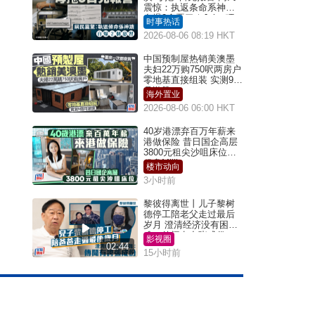
震惊：执返条命系神迹
自爆2个恶习｜Juicy叮
时事热话
2026-08-06 08:19 HKT
中国预制屋热销美澳墨
夫妇22万购750呎两房户
零地基直接组装 实测9个
月激赞
海外置业
2026-08-06 06:00 HKT
40岁港漂弃百万年薪来
港做保险 昔日国企高层
3800元租尖沙咀床位｜
租盘Million
楼市动向
3小时前
黎彼得离世丨儿子黎树
德停工陪老父走过最后
岁月 澄清经济没有困
难：传闻有夸张成份
影视圈
02:44
15小时前