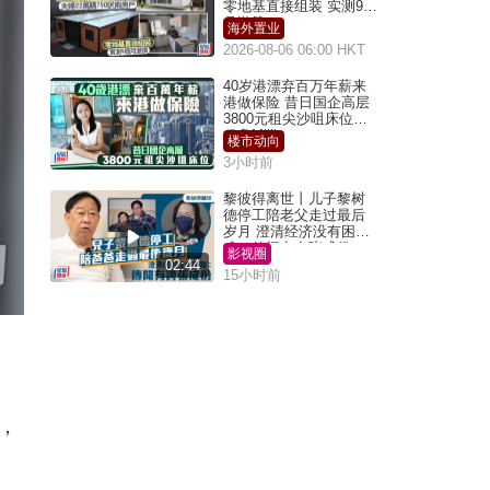
零地基直接组装 实测9个
月激赞
海外置业
2026-08-06 06:00 HKT
40岁港漂弃百万年薪来
港做保险 昔日国企高层
3800元租尖沙咀床位｜
租盘Million
楼市动向
3小时前
黎彼得离世丨儿子黎树
德停工陪老父走过最后
岁月 澄清经济没有困
难：传闻有夸张成份
影视圈
02:44
15小时前
，