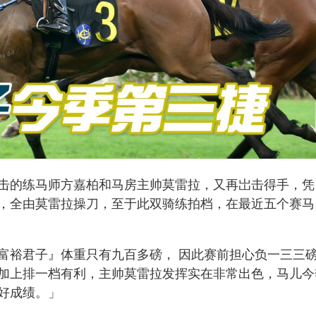
击的练马师方嘉柏和马房主帅莫雷拉，又再岀击得手，凭
，全由莫雷拉操刀，至于此双骑练拍档，在最近五个赛马
富裕君子』体重只有九百多磅， 因此赛前担心负一三三
加上排一档有利，主帅莫雷拉发挥实在非常出色，马儿今
好成绩。」