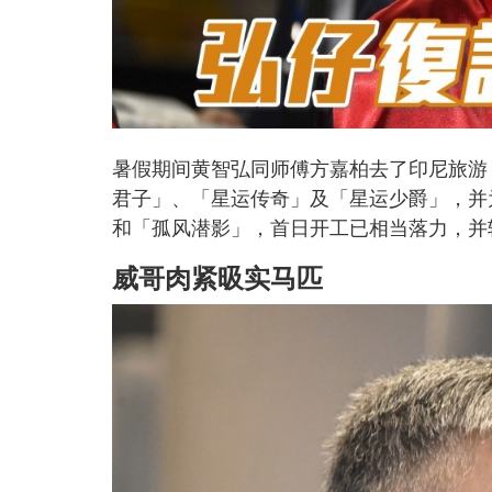
暑假期间黄智弘同师傅方嘉柏去了印尼旅游
君子」、「星运传奇」及「星运少爵」，并
和「孤风潜影」，首日开工已相当落力，并
威哥肉紧昅实马匹