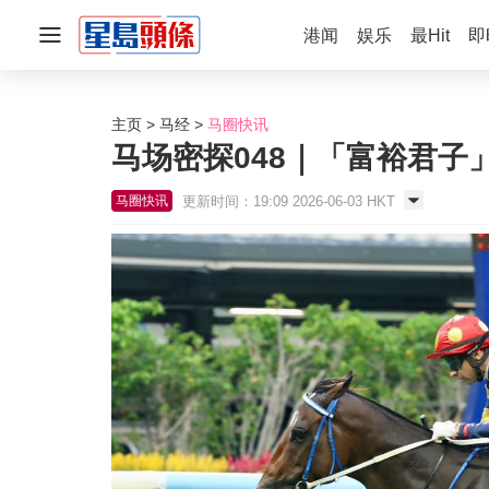
港闻
娱乐
最Hit
即
主页
马经
马圈快讯
马场密探048｜「富裕君子
更新时间：19:09 2026-06-03 HKT
马圈快讯