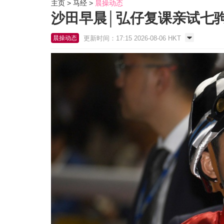
主页
马经
晨操动态
沙田早晨│弘仔复课亲试七
更新时间：17:15 2026-08-06 HKT
晨操动态