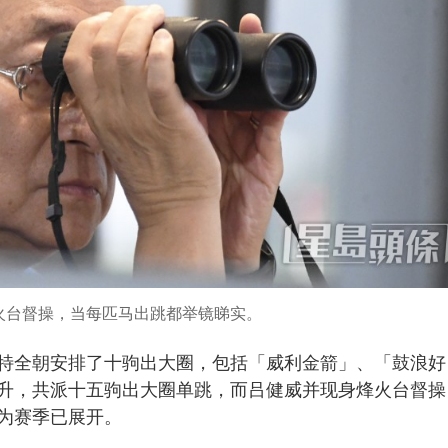
火台督操，当每匹马出跳都举镜睇实。
特全朝安排了十驹出大圈，包括「威利金箭」、「鼓浪好
升，共派十五驹出大圈单跳，而吕健威并现身烽火台督操
为赛季已展开。