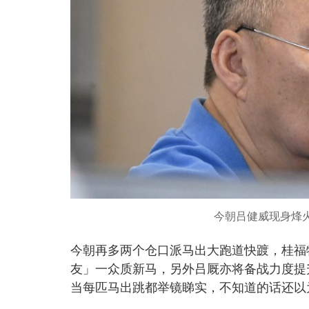
今朝吕健威现身烽
今朝再多两个仓口派马出大跑道快踱，桂福
友」一众质新马，另外吕厩亦将备战力度提
当每匹马出跳都举镜睇实，不知道的话还以