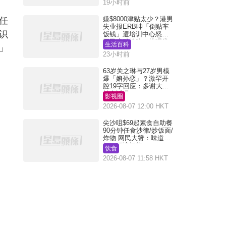
19小时前
嫌$8000津贴太少？港男
任
失业报ERB呻「倒贴车
识
饭钱」遭培训中心怒轰
网民幽默教路：拣呢类
生活百科
」
课程唔会蚀...
23小时前
63岁关之琳与27岁男模
爆「嫲孙恋」？激罕开
腔19字回应：多谢大家
挂念近况
影视圈
2026-08-07 12:00 HKT
尖沙咀$69起素食自助餐
90分钟任食沙律/炒饭面/
炸物 网民大赞：味道
好，环境阔落
饮食
2026-08-07 11:58 HKT