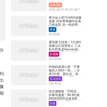
投资理财
2026-08-07 06:00 HKT
黄大仙上邨7分钟内连爆
血案 26岁男电梯内全身
刀伤送院 另一46岁男倒
毙平台
突发
4小时前
爱回家大结局｜7大绿叶
身家过亿背景惊人 三太
私伙鳄鱼皮Hermès拍剧
分
苏姐原来是半山楼后
影视圈
16小时前
内地妈居港心得「不要
脸的人得到一切」！分
列
享3方面「豁出去」有著
数 网民：你好厉害
生活百科
出
19小时前
像
街坊酒楼推「平民价」
能
叹奢华盛宴！$9.8红烧
BB鸽/$28开边蒸龙虾 3
大晚餐超值优惠
饮食