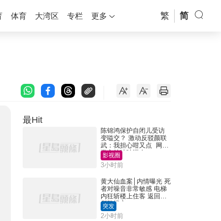
繁
简
育
体育
大湾区
专栏
更多
最Hit
陈锦鸿保护自闭儿受访
变嗌交？ 激动反驳颜联
武：我担心咁又点 网民
批主持咄咄逼人
影视圈
3小时前
黄大仙血案│内情曝光 死
者对噪音非常敏感 电梯
内狂斩楼上住客 返回住
所堕楼亡
突发
2小时前