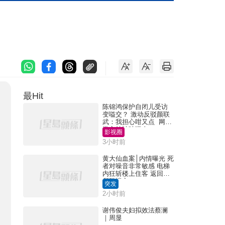
最Hit
陈锦鸿保护自闭儿受访
变嗌交？ 激动反驳颜联
武：我担心咁又点 网民
批主持咄咄逼人
影视圈
3小时前
黄大仙血案│内情曝光 死
者对噪音非常敏感 电梯
内狂斩楼上住客 返回住
所堕楼亡
突发
2小时前
谢伟俊夫妇拟效法蔡澜
｜周显