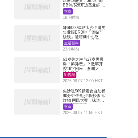
叹奢华盛宴！$9.8红烧
BB鸽/$28开边蒸龙虾 3
大晚餐超值优惠
饮食
19小时前
嫌$8000津贴太少？港男
失业报ERB呻「倒贴车
饭钱」遭培训中心怒轰
网民幽默教路：拣呢类
生活百科
课程唔会蚀...
23小时前
63岁关之琳与27岁男模
爆「嫲孙恋」？激罕开
腔19字回应：多谢大家
挂念近况
影视圈
2026-08-07 12:00 HKT
尖沙咀$69起素食自助餐
90分钟任食沙律/炒饭面/
炸物 网民大赞：味道
好，环境阔落
饮食
2026-08-07 11:58 HKT