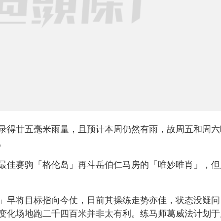
录得廿五毫米雨量，且预计本周仍然有雨，故周五和周六
。
最佳赛驹「格伦岛」再斗岳伯仁马房的「唯妙唯肖」，但
」早将目标指向今仗，日前其操练走势亦佳，状态没疑问
变化场地跑二千四百米并非太有利。练马师葛威法计划于