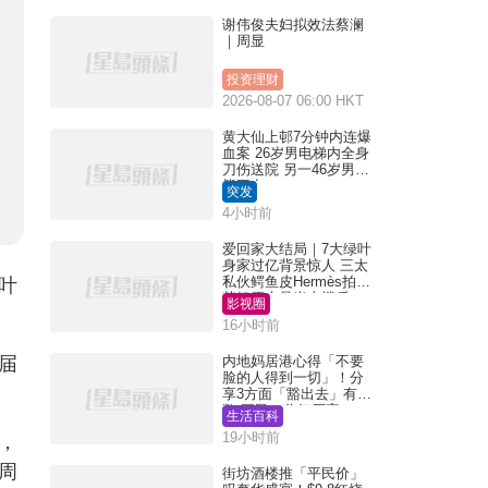
谢伟俊夫妇拟效法蔡澜
｜周显
投资理财
2026-08-07 06:00 HKT
黄大仙上邨7分钟内连爆
血案 26岁男电梯内全身
刀伤送院 另一46岁男倒
毙平台
突发
4小时前
爱回家大结局｜7大绿叶
身家过亿背景惊人 三太
私伙鳄鱼皮Hermès拍剧
叶
苏姐原来是半山楼后
影视圈
16小时前
届
内地妈居港心得「不要
脸的人得到一切」！分
享3方面「豁出去」有著
数 网民：你好厉害
生活百科
19小时前
，
周
街坊酒楼推「平民价」