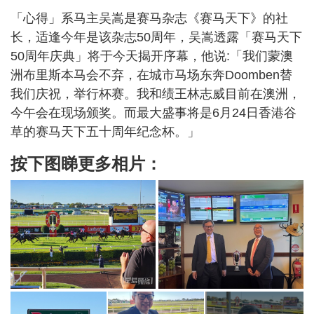
「心得」系马主吴嵩是赛马杂志《赛马天下》的社
长，适逢今年是该杂志50周年，吴嵩透露「赛马天下
50周年庆典」将于今天揭开序幕，他说:「我们蒙澳
洲布里斯本马会不弃，在城市马场东奔Doomben替
我们庆祝，举行杯赛。我和绩王林志威目前在澳洲，
今午会在现场颁奖。而最大盛事将是6月24日香港谷
草的赛马天下五十周年纪念杯。」
按下图睇更多相片：