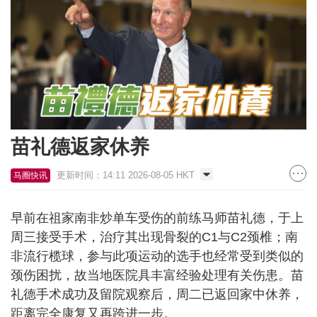
苗礼德返家休养
更新时间：14:11 2026-08-05 HKT
马圈快讯
早前在祖家南非炒单车受伤的前练马师苗礼德，于上
周三接受手术，治疗其出现骨裂的C1与C2颈椎；南
非流行榄球，参与此项运动的选手也经常受到类似的
颈伤困扰，故当地医院具丰富经验处理有关伤患。苗
礼德手术成功及留院观察后，周二已返回家中休养，
距离完全康复又再跨进一步。