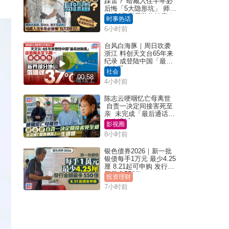
踩雷？ 暗藏入住半年必
后悔「5大隐形坑」 师傅
传授6字家居装修锦囊｜
时事热话
Juicy叮
6小时前
台风白海豚｜周日吹袭
浙江 料创天文台65年来
纪录 成登陆中国「最长
途台风」
社会
00:58
4小时前
陈志云哽咽忆亡母离世
自责一决定间接害死至
亲 未完成「最后通话」
一生遗憾
影视圈
8小时前
银色债券2026｜新一批
银债每手1万元 最少4.25
厘 8.21起可申购 发行金
额最多550亿
投资理财
7小时前