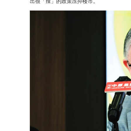
出很「辣」的政策压抑楼市。