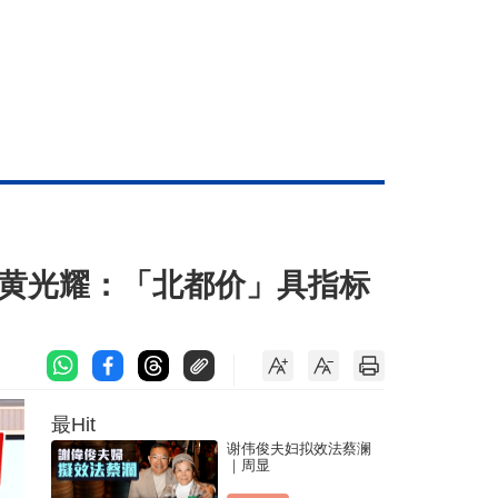
入场 黄光耀：「北都价」具指标
最Hit
谢伟俊夫妇拟效法蔡澜
｜周显