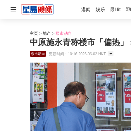
港闻
娱乐
最Hit
即
主页
地产
楼市动向
中原施永青称楼市「偏热」 
更新时间：10:16 2026-06-02 HKT
楼市动向