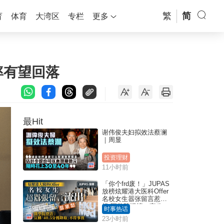
繁
简
育
体育
大湾区
专栏
更多
率有望回落
最Hit
谢伟俊夫妇拟效法蔡澜
｜周显
投资理财
11小时前
「你个frd废！」JUPAS
放榜炫耀港大医科Offer
名校女生嚣张留言惹众
怒 医学院澄清：宣称
时事热话
「40.5分获录取」不符事
23小时前
实｜Juicy叮