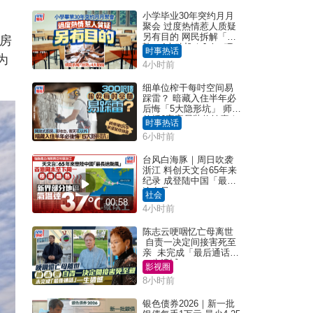
小学毕业30年突约月月
聚会 过度热情惹人质疑
另有目的 网民拆解「扮
2房
熟」4大动机｜Juicy叮
时事热话
为
4小时前
细单位榨干每吋空间易
踩雷？ 暗藏入住半年必
后悔「5大隐形坑」 师傅
传授6字家居装修锦囊｜
时事热话
Juicy叮
6小时前
台风白海豚｜周日吹袭
浙江 料创天文台65年来
纪录 成登陆中国「最长
途台风」
社会
00:58
4小时前
陈志云哽咽忆亡母离世
自责一决定间接害死至
亲 未完成「最后通话」
一生遗憾
影视圈
8小时前
银色债券2026｜新一批