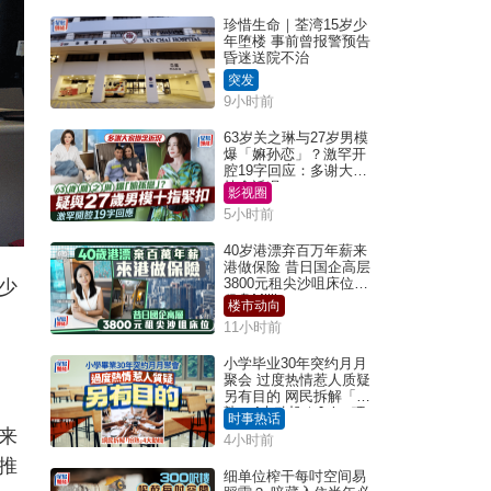
珍惜生命｜荃湾15岁少
年堕楼 事前曾报警预告
昏迷送院不治
突发
9小时前
63岁关之琳与27岁男模
爆「嫲孙恋」？激罕开
腔19字回应：多谢大家
挂念近况
影视圈
5小时前
40岁港漂弃百万年薪来
港做保险 昔日国企高层
3800元租尖沙咀床位｜
少
租盘Million
楼市动向
11小时前
小学毕业30年突约月月
聚会 过度热情惹人质疑
另有目的 网民拆解「扮
熟」4大动机｜Juicy叮
时事热话
来
4小时前
推
细单位榨干每吋空间易