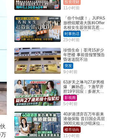
投资理财
11小时前
「你个frd废！」JUPAS
放榜炫耀港大医科Offer
名校女生嚣张留言惹众
怒 医学院澄清：宣称
时事热话
「40.5分获录取」不符事
23小时前
实｜Juicy叮
珍惜生命｜荃湾15岁少
年堕楼 事前曾报警预告
昏迷送院不治
突发
9小时前
63岁关之琳与27岁男模
爆「嫲孙恋」？激罕开
腔19字回应：多谢大家
挂念近况
影视圈
5小时前
40岁港漂弃百万年薪来
港做保险 昔日国企高层
3800元租尖沙咀床位｜
3伙
租盘Million
楼市动向
9万
11小时前