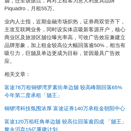
舖，迁至该据点，再对上租客为意大利皮具品牌
Piquadro，月租55万。
业内人士指，近期金融市场炽热，证券商双管齐下，
主攻互联网业务，同时设实体店吸新客源开户，核心
商业区及旅游区舖位曝光率高，可收广告效应兼建立
品牌形象，加上租金较高位大幅回落逾50%，相当有
吸引力，巨舖及单边更成为目标，皆因最具广告效
应。
相关文章：
富途78万租铜锣湾罗素街单边舖 较高峰期回落65%
今年第二度承租「舖王」
铜锣湾科技氛围浓厚 富途证券140万承租金朝阳中心
富途120万租旺角单边舖 较高位回落逾四成 「舖王」
黎永滔弃15亿重建计划