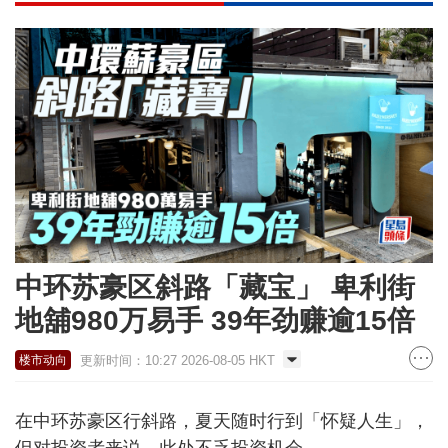
中环苏豪区斜路「藏宝」 卑利街
地舖980万易手 39年劲赚逾15倍
更新时间：10:27 2026-08-05 HKT
楼市动向
在中环苏豪区行斜路，夏天随时行到「怀疑人生」，
但对投资者来说，此处不乏投资机会。