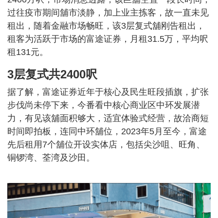
过往疫市期间舖市淡静，加上业主拣客，故一直未见
租出，随着金融市场畅旺，该3层复式舖刚告租出，
租客为活跃于市场的富途证券，月租31.5万，平均呎
租131元。
3层复式共2400呎
据了解，富途证券近年于核心及民生旺段插旗，扩张
步伐尚未停下来，今番看中核心商业区中环发展潜
力，有见该舖面积够大，适宜体验式经营，故洽商短
时间即拍板，连同中环舖位，2023年5月至今，富途
先后租用7个舖位开设实体店，包括尖沙咀、旺角、
铜锣湾、荃湾及沙田。