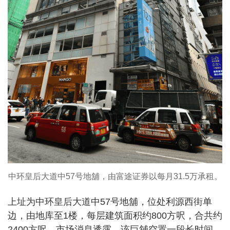
中环皇后大道中57号地舖，由富途证券以每月31.5万承租。
上址为中环皇后大道中57号地舖，位处利源西街单
边，由地库至1楼，每层建筑面积约800方呎，合共约
2400方呎，市场消息透露，该巨舖空置一段长时间，