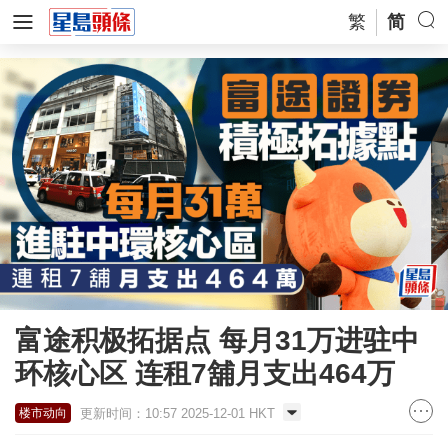
繁
简
富途积极拓据点 每月31万进驻中
环核心区 连租7舖月支出464万
更新时间：10:57 2025-12-01 HKT
楼市动向