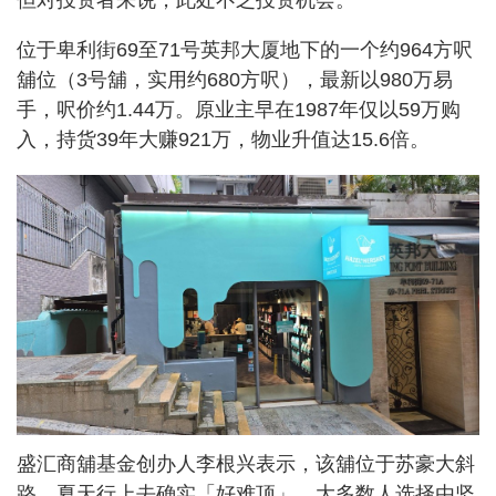
位于卑利街69至71号英邦大厦地下的一个约964方呎
舖位（3号舖，实用约680方呎），最新以980万易
手，呎价约1.44万。原业主早在1987年仅以59万购
入，持货39年大赚921万，物业升值达15.6倍。
盛汇商舖基金创办人李根兴表示，该舖位于苏豪大斜
路，夏天行上去确实「好难顶」，大多数人选择由坚