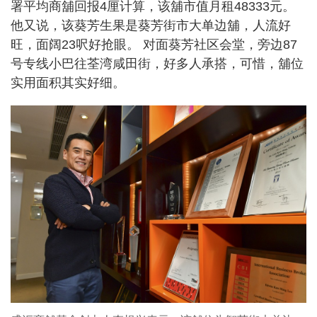
署平均商舖回报4厘计算，该舖市值月租48333元。
他又说，该葵芳生果是葵芳街市大单边舖，人流好
旺，面阔23呎好抢眼。 对面葵芳社区会堂，旁边87
号专线小巴往荃湾咸田街，好多人承搭，可惜，舖位
实用面积其实好细。