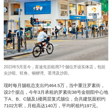
2023年5月至今，富途先后租用7个舖位开设实体店，包括
尖沙咀、旺角、铜锣湾、荃湾及沙田。
现时每月舖租总支出约464.5万，当中重注罗素街，
设2个据点，今年3月承租的罗素街38号金朝阳中心地
下A、B、C舖及1楼两层复式舖位，合共建筑面积约
7102方呎，月租高达140万，平均呎租约197元。