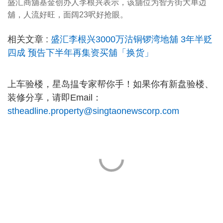
盛汇商舖基金创办人李根兴表示，该舖位为智芳街大单边
舖，人流好旺，面阔23呎好抢眼。
相关文章 :
盛汇李根兴3000万沽铜锣湾地舖 3年半贬
四成 预告下半年再集资买舖「换货」
上车验楼，星岛揾专家帮你手！如果你有新盘验楼、
装修分享，请即Email：
stheadline.property@singtaonewscorp.com