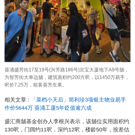
葵涌盛芳街17至19号(兴芳路186号)京宝大厦地下A9号舖，
为智芳街大单边舖，建筑面积约200方呎，以1450万易手，
呎价7.25万，租客葵芳生果。
相关文章 :
「菜档小天后」简利珍3项银主物业易手
作价5644万 葵涌工厦5年贬值逾六成
盛汇商舖基金创办人李根兴表示，该舖位实用面积约
130呎，门阔约11呎，深约12呎，楼龄50年，按差估