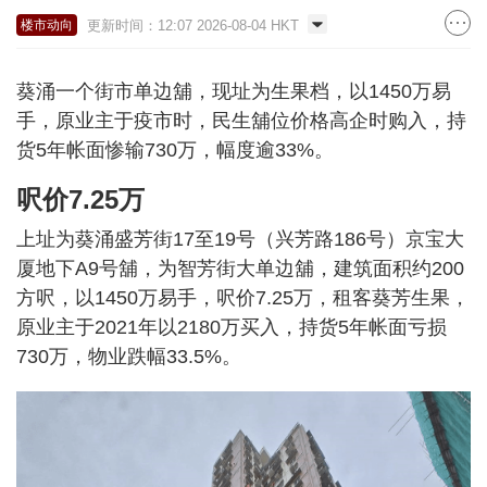
更新时间：12:07 2026-08-04 HKT
楼市动向
葵涌一个街市单边舖，现址为生果档，以1450万易
手，原业主于疫市时，民生舖位价格高企时购入，持
货5年帐面惨输730万，幅度逾33%。
呎价7.25万
上址为葵涌盛芳街17至19号（兴芳路186号）京宝大
厦地下A9号舖，为智芳街大单边舖，建筑面积约200
方呎，以1450万易手，呎价7.25万，租客葵芳生果，
原业主于2021年以2180万买入，持货5年帐面亏损
730万，物业跌幅33.5%。