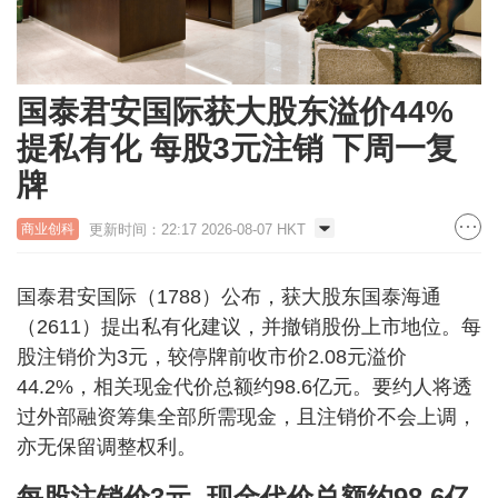
国泰君安国际获大股东溢价44%
提私有化 每股3元注销 下周一复
牌
更新时间：22:17 2026-08-07 HKT
商业创科
国泰君安国际（1788）公布，获大股东国泰海通
（2611）提出私有化建议，并撤销股份上市地位。每
股注销价为3元，较停牌前收市价2.08元溢价
44.2%，相关现金代价总额约98.6亿元。要约人将透
过外部融资筹集全部所需现金，且注销价不会上调，
亦无保留调整权利。
每股注销价3元 现金代价总额约98.6亿