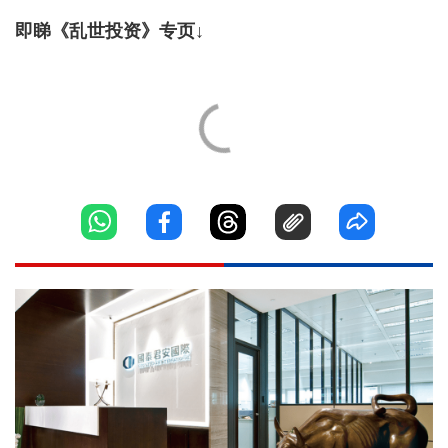
即睇《乱世投资》专页↓