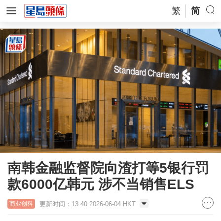
繁
简
南韩金融监督院向渣打等5银行罚
款6000亿韩元 涉不当销售ELS
更新时间：13:40 2026-06-04 HKT
商业创科