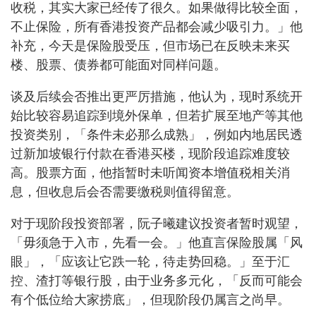
收税，其实大家已经传了很久。如果做得比较全面，
不止保险，所有香港投资产品都会减少吸引力。」他
补充，今天是保险股受压，但市场已在反映未来买
楼、股票、债券都可能面对同样问题。
谈及后续会否推出更严厉措施，他认为，现时系统开
始比较容易追踪到境外保单，但若扩展至地产等其他
投资类别，「条件未必那么成熟」，例如内地居民透
过新加坡银行付款在香港买楼，现阶段追踪难度较
高。股票方面，他指暂时未听闻资本增值税相关消
息，但收息后会否需要缴税则值得留意。
对于现阶段投资部署，阮子曦建议投资者暂时观望，
「毋须急于入市，先看一会。」他直言保险股属「风
眼」，「应该让它跌一轮，待走势回稳。」至于汇
控、渣打等银行股，由于业务多元化，「反而可能会
有个低位给大家捞底」，但现阶段仍属言之尚早。