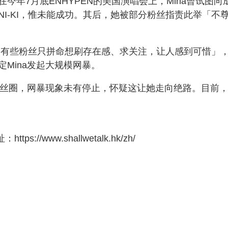
年7月底ENHYPEN的美国演唱会上，Mina曾试图向
I-KI，惟未能成功。其后，她被部分粉丝指责此举「不
及「有些粉丝只拼命想刷存在感、求关注，让人感到可惜」
Mina发起大规模网暴。
粉丝圈，网暴现象未有停止，怀疑这让她走向绝路。目前
//www.shallwetalk.hk/zh/