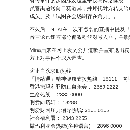
有传事件的起因涉及追星争议与网络霸凌。在今
员善禹递送向日葵道具，并拜托对方转交给N
成员」及「试图在会场刷存在角力」。
不久后，NI-KI在一次不点名的直播中提
番言论迅速被部分偏激粉丝对号入座，并锁定
Mina后来在网上发文公开道歉并宣布退出
方正对事件作深入调查。
防止自杀求助热线：
「情绪通」精神健康支援热线：18111；网址：https:
香港撒玛利亚防止自杀会： 2389 2222
生命热线： 2382 0000
明爱向晴轩： 18288
明爱财困压力辅导热线: 3161 0102
社会福利署： 2343 2255
撒玛利亚会热线(多种语言)： 2896 0000