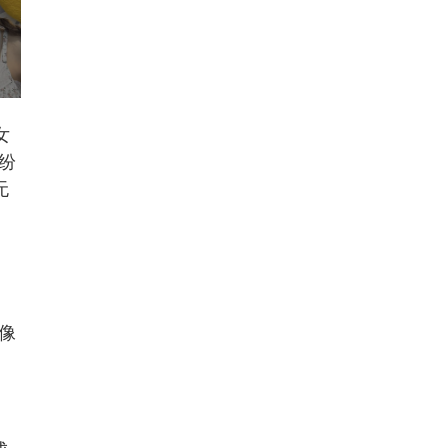
女
纷
无
像