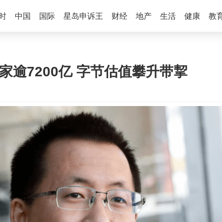
时
中国
国际
星岛申诉王
财经
地产
生活
健康
教
家逾7200亿 字节估值攀升带挈