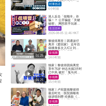
自爆2个恶习｜Juicy叮
时事热话
6小时前
港人反击「假顺丰」诈
骗！？ 公开骗徒「关键
秘密」 网民联手玩谢：
练习缅甸语
生活百科
2026-08-05 11:46 HKT
黎彼得离世丨因通波仔
离开《爱回家》 近年百
病缠身多次入ICU 刘銮
雄黄宗泽曾施援手
影视圈
01:25
14小时前
独家丨黎彼得因病离世
享年76岁 钟志光揭3月时
已中风 被封「鬼马词
女
人」与许冠杰多合作
影视圈
01:25
程
15小时前
独家丨卢宛茵揭黎彼得
最后时光：医院插喉有
痰讲唔到嘢 经典歌《浪
子心声》金句源自庙街
影视圈
睇相佬