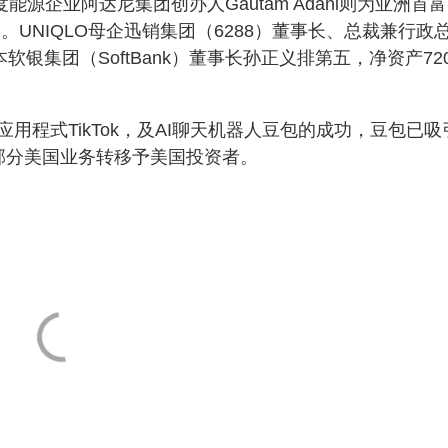
度能源企业阿达尼集团创办人Gautam Adani则为亚洲首
元）。UNIQLO母企迅销集团（6288）董事长、总裁兼行政
银集团（SoftBank）董事长孙正义排第五，净资产72
程式TikTok，及AI聊天机器人豆包的成功，豆包已吸
部分美国业务转移予美国投资者。