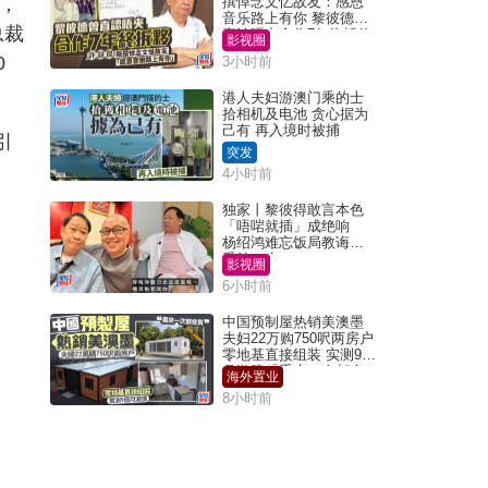
富，
撰悼念文忆故友：感恩
音乐路上有你 黎彼德曾
总裁
直认唔夹合作7年终拆伙
影视圈
0
3小时前
港人夫妇游澳门乘的士
拾相机及电池 贪心据为
己有 再入境时被捕
引
突发
4小时前
独家丨黎彼得敢言本色
「唔啱就插」成绝响
杨绍鸿难忘饭局教诲：
受益一生
影视圈
6小时前
中国预制屋热销美澳墨
夫妇22万购750呎两房户
零地基直接组装 实测9个
月激赞「重来一次都会
海外置业
买」
8小时前