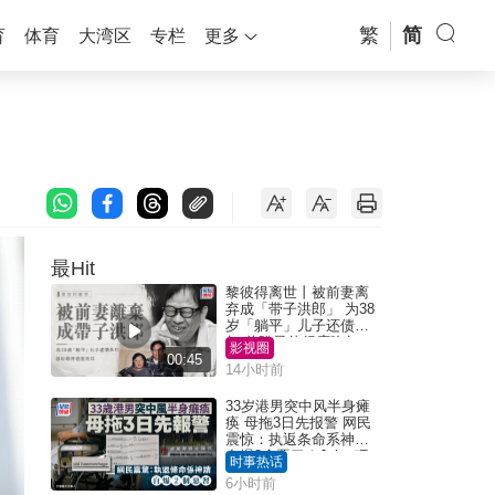
繁
简
育
体育
大湾区
专栏
更多
最Hit
黎彼得离世丨被前妻离
弃成「带子洪郎」 为38
岁「躺平」儿子还债多
年 曾盼寻伴侣度晚年
影视圈
00:45
14小时前
33岁港男突中风半身瘫
痪 母拖3日先报警 网民
震惊：执返条命系神迹
自爆2个恶习｜Juicy叮
时事热话
6小时前