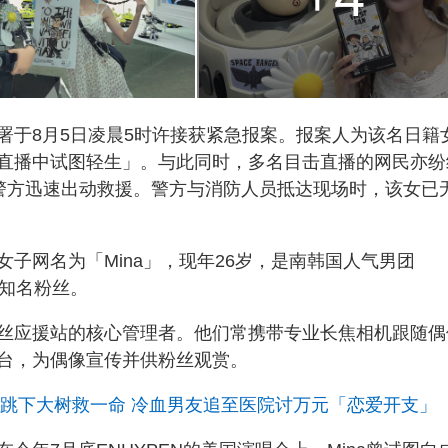
署于8月5日凌晨5时许接获紧急报案。报案人为该名日籍
直播中试图轻生」。与此同时，多名目击直播的网民亦纷
请求警方迅速出动救援。警方与消防人员抵达现场时，该女已
子网名为「Mina」，现年26岁，是南韩国人气男团
深知名粉丝。
丝应援站的核心管理者。他们常携带专业长焦相机跟随偶
台，为偶像宣传并供粉丝观赏。
楼跳下大树救一命 冷血男友追至医院讨万元「恋爱开支」