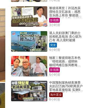
7小时前
黎彼得离世丨许冠杰亲
撰悼念文忆故友：感恩
音乐路上有你 黎彼德曾
直认唔夹合作7年终拆伙
影视圈
3小时前
港人夫妇游澳门乘的士
拾相机及电池 贪心据为
己有 再入境时被捕
突发
4小时前
独家丨黎彼得敢言本色
「唔啱就插」成绝响
杨绍鸿难忘饭局教诲：
受益一生
影视圈
6小时前
中国预制屋热销美澳墨
夫妇22万购750呎两房户
零地基直接组装 实测9个
月激赞「重来一次都会
海外置业
买」
8小时前