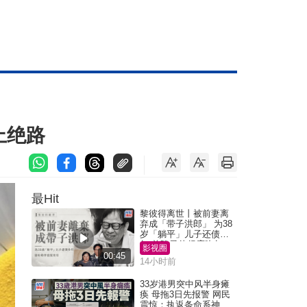
上绝路
最Hit
黎彼得离世丨被前妻离
弃成「带子洪郎」 为38
岁「躺平」儿子还债多
年 曾盼寻伴侣度晚年
影视圈
00:45
14小时前
33岁港男突中风半身瘫
痪 母拖3日先报警 网民
震惊：执返条命系神迹