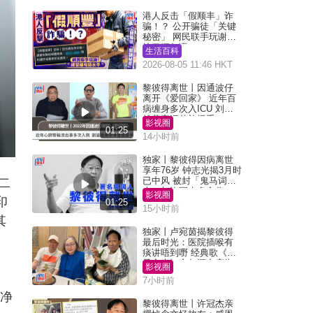
港人反击「假顺丰」诈
骗！？ 公开骗徒「关键
秘密」 网民联手玩谢：
练习缅甸语
生活百科
2026-08-05 11:46 HKT
黎彼得离世丨因通波仔
离开《爱回家》 近年百
病缠身多次入ICU 刘銮
雄黄宗泽曾施援手
影视圈
01:25
14小时前
独家丨黎彼得因病离世
享年76岁 钟志光揭3月时
已中风 被封「鬼马词
二
人」与许冠杰多合作
影视圈
印
01:25
15小时前
其
独家丨卢宛茵揭黎彼得
最后时光：医院插喉有
痰讲唔到嘢 经典歌《浪
子心声》金句源自庙街
影视圈
睇相佬
7小时前
的净
黎彼得离世丨许冠杰亲