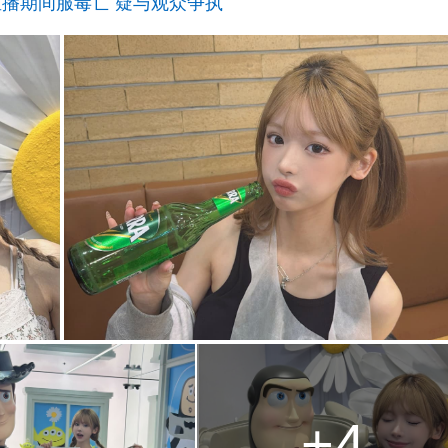
r直播期间服毒亡 疑与观众争执
+4