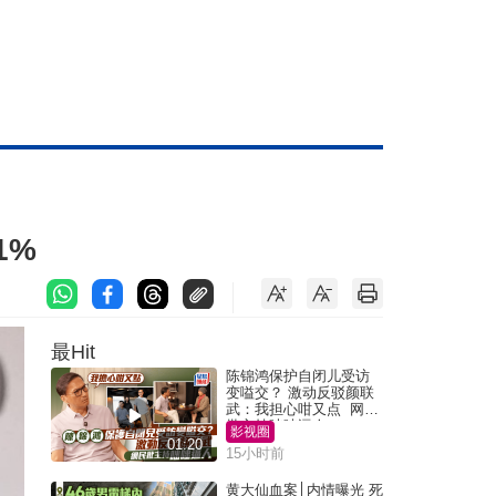
1%
最Hit
陈锦鸿保护自闭儿受访
变嗌交？ 激动反驳颜联
武：我担心咁又点 网民
批主持咄咄逼人
影视圈
01:20
15小时前
黄大仙血案│内情曝光 死