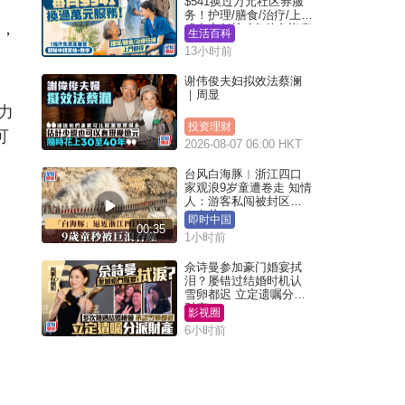
$541换过万元社区券服
务！护理/膳食/治疗/上门
判，
或中心任拣 1条件免资产
生活百科
审查（附申请资格及教
13小时前
学）
谢伟俊夫妇拟效法蔡澜
｜周显
力
投资理财
可
2026-08-07 06:00 HKT
台风白海豚︱浙江四口
家观浪9岁童遭卷走 知情
人：游客私闯被封区域
︱有片
即时中国
00:35
1小时前
佘诗曼参加豪门婚宴拭
泪？屡错过结婚时机认
雪卵都迟 立定遗嘱分派
财产
影视圈
6小时前