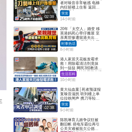
者对噪音非常敏感 电梯
内狂斩楼上住客 返回住
所堕楼亡
突发
02:38
14小时前
20年「太空人」婚变 移
英港妈死心带仔搬屋 至
亲离世惨遭留港夫出轨
背叛 苦叹终看透对方留
时事热话
港「真相」｜Juicy叮
8小时前
港人家居天花板发霉求
救！用除霉清洁剂竟抹
到一挞挞 网民3招教清洁
+保养 本地油漆品牌曾提
生活百科
醒勿用1物防变色
10小时前
黄大仙血案│死者预谋报
复噪音滋扰 听到楼上单
位拉铁闸声 携刀等䢂伏
主
击伤者
突发
02:38
9小时前
陈凯琳育儿掀争议狂被
翻旧帐 搭电车霸位再引
公关灾难被批欠公德心