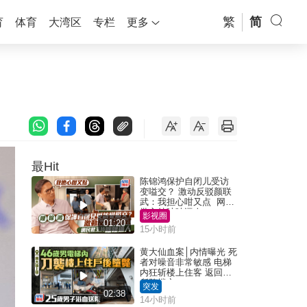
繁
简
育
体育
大湾区
专栏
更多
最Hit
陈锦鸿保护自闭儿受访
变嗌交？ 激动反驳颜联
武：我担心咁又点 网民
批主持咄咄逼人
影视圈
01:20
15小时前
黄大仙血案│内情曝光 死
者对噪音非常敏感 电梯
内狂斩楼上住客 返回住
所堕楼亡
突发
02:38
14小时前