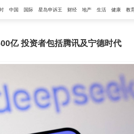
时
中国
国际
星岛申诉王
财经
地产
生活
健康
教
筹500亿 投资者包括腾讯及宁德时代