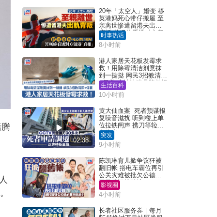
20年「太空人」婚变 移
英港妈死心带仔搬屋 至
亲离世惨遭留港夫出轨
背叛 苦叹终看透对方留
时事热话
港「真相」｜Juicy叮
8小时前
港人家居天花板发霉求
救！用除霉清洁剂竟抹
到一挞挞 网民3招教清洁
+保养 本地油漆品牌曾提
生活百科
醒勿用1物防变色
10小时前
黄大仙血案│死者预谋报
复噪音滋扰 听到楼上单
位拉铁闸声 携刀等䢂伏
括腾
击伤者
突发
02:38
9小时前
陈凯琳育儿掀争议狂被
翻旧帐 搭电车霸位再引
公关灾难被批欠公德心
元人
网民质疑扮贴地？
影视圈
者。
4小时前
长者社区服务券｜每月