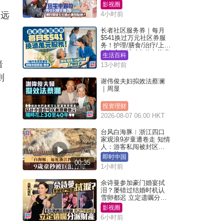
网民质疑扮贴地？
影视圈
，远
4小时前
。
长者社区服务券｜每月
$541换过万元社区券服
务！护理/膳食/治疗/上门
或中心任拣 1条件免资产
生活百科
审查（附申请资格及教
暗
13小时前
学）
则
谢伟俊夫妇拟效法蔡澜
｜周显
投资理财
2026-08-07 06:00 HKT
台风白海豚︱浙江四口
家观浪9岁童遭卷走 知情
人：游客私闯被封区域
︱有片
即时中国
00:35
1小时前
佘诗曼参加豪门婚宴拭
泪？屡错过结婚时机认
雪卵都迟 立定遗嘱分派
财产
影视圈
6小时前