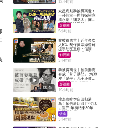
周
13小时前
众星痛别黎彼得离世！
干孙熊宝一周前探望竟
成永别「细龙太」陈思
圻泪忆唉吔男朋友
影视圈
即
5小时前
上
黎彼得离世丨近年多次
入ICU 契仔黄宗泽曾施
援手助医重病：佢潇洒
一生唔想大家唔开心
影视圈
01:23
执
3小时前
黎彼得离世丨被前妻离
弃成「带子洪郎」 为38
岁「躺平」儿子还债多
年 曾盼寻伴侣度晚年
影视圈
00:45
19小时前
檀岛咖啡饼店回归港
岛！预告新店8月下旬太
古重开 年初结束80年历
史湾仔总店
饮食
3小时前