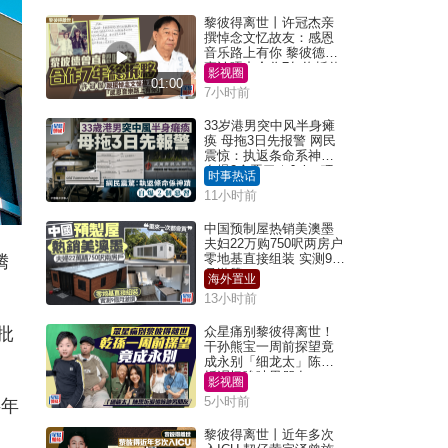
黎彼得离世丨许冠杰亲
撰悼念文忆故友：感恩
音乐路上有你 黎彼德曾
直认唔夹合作7年终拆伙
影视圈
01:00
7小时前
33岁港男突中风半身瘫
痪 母拖3日先报警 网民
震惊：执返条命系神迹
自爆2个恶习｜Juicy叮
时事热话
11小时前
中国预制屋热销美澳墨
夫妇22万购750呎两房户
零地基直接组装 实测9个
腾
月激赞
海外置业
13小时前
批
众星痛别黎彼得离世！
干孙熊宝一周前探望竟
成永别「细龙太」陈思
圻泪忆唉吔男朋友
影视圈
5小时前
半年
黎彼得离世丨近年多次