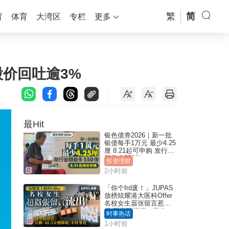
繁
简
育
体育
大湾区
专栏
更多
股价回吐逾3%
最Hit
银色债券2026｜新一批
银债每手1万元 最少4.25
厘 8.21起可申购 发行金
额最多550亿
投资理财
2小时前
「你个frd废！」JUPAS
放榜炫耀港大医科Offer
名校女生嚣张留言惹众
怒 医学院澄清：宣称
时事热话
「40.5分获录取」不符事
1小时前
实｜Juicy叮