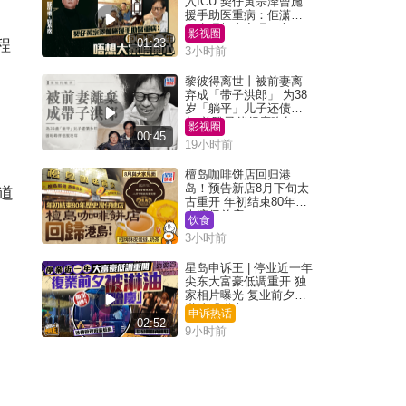
入ICU 契仔黄宗泽曾施
援手助医重病：佢潇洒
一生唔想大家唔开心
影视圈
程
01:23
3小时前
黎彼得离世丨被前妻离
弃成「带子洪郎」 为38
岁「躺平」儿子还债多
年 曾盼寻伴侣度晚年
影视圈
00:45
19小时前
，
檀岛咖啡饼店回归港
岛！预告新店8月下旬太
道
古重开 年初结束80年历
史湾仔总店
饮食
3小时前
星岛申诉王 | 停业近一年
尖东大富豪低调重开 独
家相片曝光 复业前夕被
淋油「赠庆」
申诉热话
02:52
9小时前