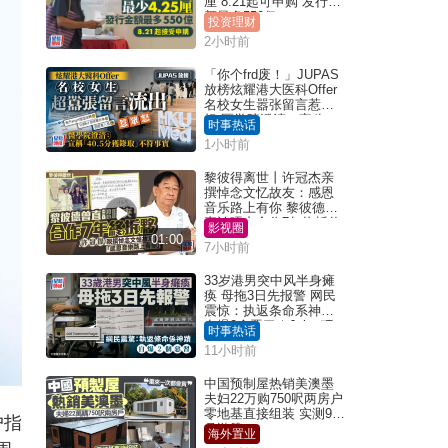
厘 8.21起可申购 发行金
额最多550亿
投资理财
2小时前
「你个frd废！」JUPAS
放榜炫耀港大医科Offer
名校女生嚣张留言惹众
怒 医学院澄清：宣称
时事热话
「40.5分获录取」不符事
1小时前
实｜Juicy叮
黎彼得离世丨许冠杰亲
撰悼念文忆故友：感恩
音乐路上有你 黎彼德曾
直认唔夹合作7年终拆伙
影视圈
01:00
7小时前
33岁港男突中风半身瘫
痪 母拖3日先报警 网民
震惊：执返条命系神迹
自爆2个恶习｜Juicy叮
时事热话
11小时前
中国预制屋热销美澳墨
夫妇22万购750呎两房户
零地基直接组装 实测9个
户指
月激赞
海外置业