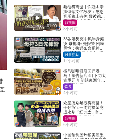
黎彼得离世丨许冠杰亲
撰悼念文忆故友：感恩
音乐路上有你 黎彼德曾
直认唔夹合作7年终拆伙
影视圈
01:00
8小时前
33岁港男突中风半身瘫
痪 母拖3日先报警 网民
震惊：执返条命系神迹
自爆2个恶习｜Juicy叮
时事热话
12小时前
檀岛咖啡饼店回归港
岛！预告新店8月下旬太
古重开 年初结束80年历
港
史湾仔总店
饮食
互
4小时前
众星痛别黎彼得离世！
干孙熊宝一周前探望竟
。
成永别「细龙太」陈思
圻泪忆唉吔男朋友
影视圈
6小时前
中国预制屋热销美澳墨