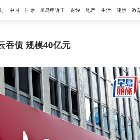
时
中国
国际
星岛申诉王
财经
地产
生活
健康
教
吞债 规模40亿元