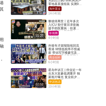
夫妇22万购750呎两房户
港
零地基直接组装 实测9个
月激赞
其
海外置业
14小时前
黎彼得离世丨近年多次
入ICU 契仔黄宗泽曾施
援手助医重病：佢潇洒
一生唔想大家唔开心
影视圈
01:23
4小时前
用
融
外籍专才据报陆续回流
香港 钟情低税率不惜减
薪 带动写字楼豪宅及学
位竞争「香港已重现生
商业创科
，
机」
6小时前
星岛申诉王 | 停业近一年
尖东大富豪低调重开 独
家相片曝光 复业前夕被
淋油「赠庆」
申诉热话
02:52
10小时前