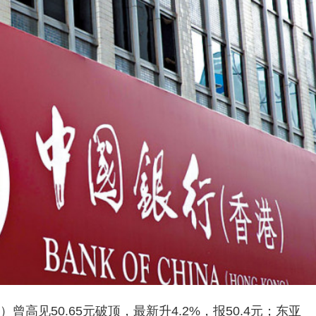
曾高见50.65元破顶，最新升4.2%，报50.4元；东亚