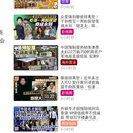
饮食
4小时前
众星痛别黎彼得离世！
干孙熊宝一周前探望竟
成永别「细龙太」陈思
圻泪忆唉吔男朋友
商
影视圈
6小时前
机会
中国预制屋热销美澳墨
夫妇22万购750呎两房户
零地基直接组装 实测9个
月激赞
海外置业
14小时前
黎彼得离世丨近年多次
入ICU 契仔黄宗泽曾施
援手助医重病：佢潇洒
一生唔想大家唔开心
影视圈
01:23
4小时前
外籍专才据报陆续回流
香港 钟情低税率不惜减
薪 带动写字楼豪宅及学
位竞争「香港已重现生
商业创科
机」
6小时前