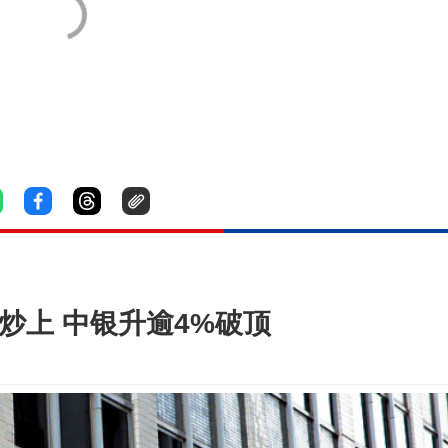
炒上 中银升逾4%破顶