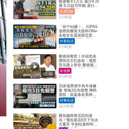
银债每手1万元 最少4.25
厘 8.21起可申购 发行金
额最多550亿
投资理财
2小时前
「你个frd废！」JUPAS
放榜炫耀港大医科Offer
名校女生嚣张留言惹众
怒 医学院澄清：宣称
时事热话
「40.5分获录取」不符事
2小时前
实｜Juicy叮
黎彼得离世丨许冠杰亲
撰悼念文忆故友：感恩
音乐路上有你 黎彼德曾
直认唔夹合作7年终拆伙
影视圈
01:00
8小时前
33岁港男突中风半身瘫
痪 母拖3日先报警 网民
震惊：执返条命系神迹
自爆2个恶习｜Juicy叮
时事热话
12小时前
檀岛咖啡饼店回归港
岛！预告新店8月下旬太
古重开 年初结束80年历
史湾仔总店