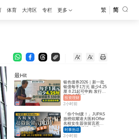
繁
简
育
体育
大湾区
专栏
更多
最Hit
银色债券2026｜新一批
银债每手1万元 最少4.25
厘 8.21起可申购 发行金
额最多550亿
投资理财
2小时前
「你个frd废！」JUPAS
放榜炫耀港大医科Offer
名校女生嚣张留言惹众
怒 医学院澄清：宣称
时事热话
「40.5分获录取」不符事
2小时前
实｜Juicy叮