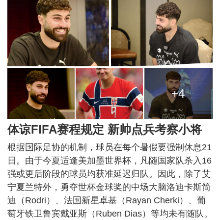
+4
体谅FIFA赛程规定 新帅点兵考察小将
根据国际足协的机制，球员在每个暑假要强制休息21
日。由于今夏适逢美加墨世界杯，凡随国家队杀入16
强或更后阶段的球员均获准延迟归队。因此，除了艾
宁夏兰特外，勇夺世杯金球奖的中场大脑洛迪卡斯简
迪（Rodri）、法国新星卓基（Rayan Cherki）、葡
萄牙铁卫鲁宾戴亚斯（Ruben Dias）等均未有随队。