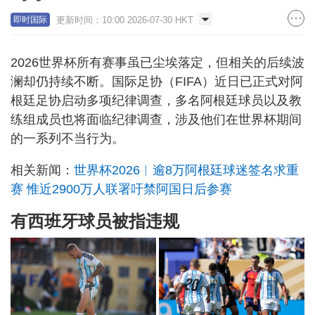
更新时间：10:00 2026-07-30 HKT
即时国际
2026世界杯所有赛事虽已尘埃落定，但相关的后续波
澜却仍持续不断。国际足协（FIFA）近日已正式对阿
根廷足协启动多项纪律调查，多名阿根廷球员以及教
练组成员也将面临纪律调查，涉及他们在世界杯期间
的一系列不当行为。
相关新闻：
世界杯2026︱逾8万阿根廷球迷签名求重
赛 惟近2900万人联署吁禁阿国日后参赛
有西班牙球员被指违规