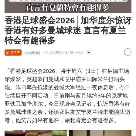
香港足球盛会2026│加华度尔惊讶
香港有好多曼城球迷 直言有夏兰
特会有趣得多
更新时间：17:54 2026-07-30 HKT
足球世界
「香港足球盛会2026」将于周六（1日）在启德主场
馆爆发，英超豪门曼城和意甲霸主国际米兰打响头
炮。昨日率先抵港的曼城大军经过一夜休息后，今日
陆续展开不同活动。日前刚与蓝月续约5年的克罗地
亚铁卫加华度尔，今日现身会见记者，惊讶香港有好
多曼城球迷之余，还谈及队友艾宁夏兰特未能随队访
港，他笑言如果有他在，旅程肯定会有趣得多。