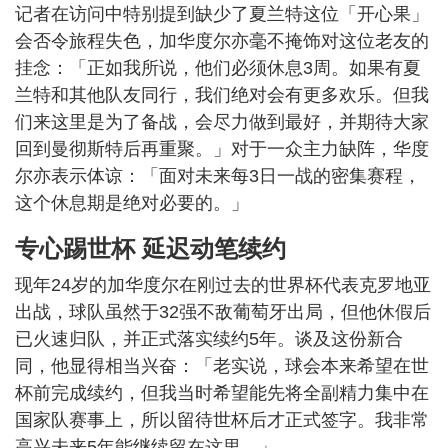
记者在访问中特别提到缺少了夏兰特这位「开心果」
会否令旅程失色，加华度尔亦毫不掩饰对这位老友的
挂念：「正如我所说，他们必须休息3周。如果有夏
兰特和其他队友同行，我们绝对会有更多欢乐。但我
们来这里是为了备战，会尽力做到最好，并期待大家
回到曼彻斯特后再重聚。」对于一众主力缺阵，华度
尔亦表示体谅：「面对未来每3日一战的密集赛程，
这个休息期是绝对必要的。」
专心踢世杯 延迟动笔续约
现年24岁的加华度尔在刚过去的世界杯代表克罗地亚
出战，球队虽然于32强不敌葡萄牙出局，但他休假后
已火速归队，并正式落实续约5年。谈及这份新合
同，他显得相当兴奋：「老实说，球会本来希望在世
杯前完成续约，但我当时希望能先将全副精力集中在
国家队赛事上，所以留待世杯后才正式签字。我非常
高兴未来5年能继续留在这里。」