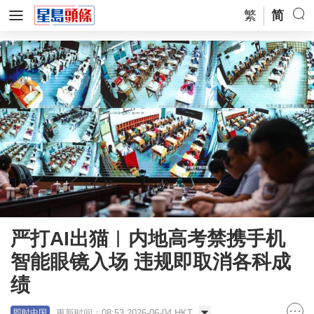
繁
简
严打AI出猫︱内地高考禁携手机
智能眼镜入场 违规即取消各科成
绩
更新时间：08:53 2026-06-04 HKT
即时中国