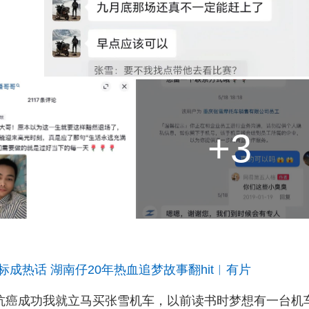
+3
成热话 湖南仔20年热血追梦故事翻hit︱有片
「抗癌成功我就立马买张雪机车，以前读书时梦想有一台机