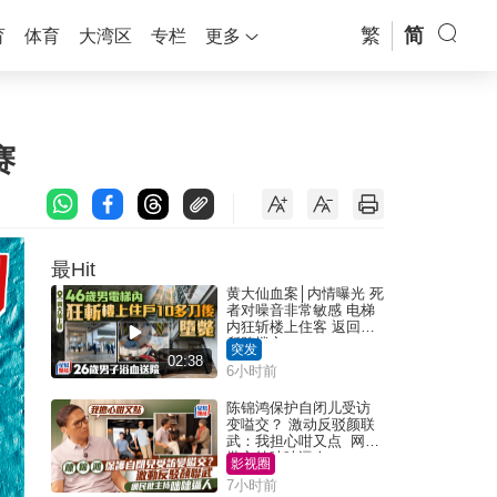
繁
简
育
体育
大湾区
专栏
更多
赛
最Hit
黄大仙血案│内情曝光 死
者对噪音非常敏感 电梯
内狂斩楼上住客 返回住
所堕楼亡
突发
02:38
6小时前
陈锦鸿保护自闭儿受访
变嗌交？ 激动反驳颜联
武：我担心咁又点 网民
批主持咄咄逼人
影视圈
7小时前