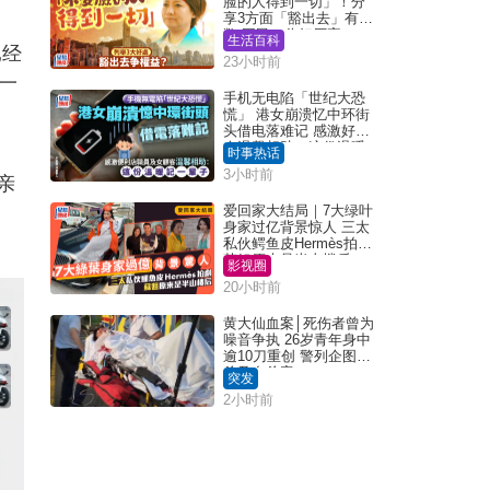
脸的人得到一切」！分
享3方面「豁出去」有著
数 网民：你好厉害
生活百科
已经
23小时前
一
手机无电陷「世纪大恐
慌」 港女崩溃忆中环街
头借电落难记 感激好心
人温馨相助：这份温暖
时事热话
记一辈子｜Juicy叮
3小时前
亲
爱回家大结局｜7大绿叶
身家过亿背景惊人 三太
私伙鳄鱼皮Hermès拍剧
苏姐原来是半山楼后
影视圈
20小时前
黄大仙血案│死伤者曾为
噪音争执 26岁青年身中
逾10刀重创 警列企图谋
杀及自杀案
突发
2小时前