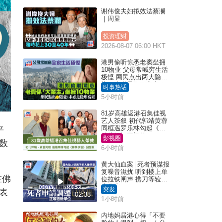
谢伟俊夫妇拟效法蔡澜
｜周显
投资理财
2026-08-07 06:00 HKT
港男偷听惊悉老窦坐拥
10物业 父母常喊穷生活
极悭 网民点出两大隐
忧：未必是隐形富豪｜
时事热话
Juicy叮
5小时前
81岁高雄返港召集佳视
艺人茶叙 初代郭靖黄蓉
同框遇罗乐林勾起《神
平
雕侠侣》回忆杀
影视圈
数
6小时前
黄大仙血案│死者预谋报
复噪音滋扰 听到楼上单
在佛
位拉铁闸声 携刀等䢂伏
击伤者
突发
表
02:38
1小时前
内地妈居港心得「不要