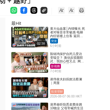
 + 越野」
最Hit
黄大仙血案│内情曝光 死
者对噪音非常敏感 电梯
内狂斩楼上住客 返回住
所堕楼亡
突发
02:38
6小时前
陈锦鸿保护自闭儿受访
变嗌交？ 激动反驳颜联
武：我担心咁又点 网民
批主持咄咄逼人
影视圈
7小时前
谢伟俊夫妇拟效法蔡澜
｜周显
投资理财
2026-08-07 06:00 HKT
港男偷听惊悉老窦坐拥
10物业 父母常喊穷生活