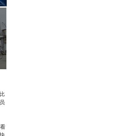
比
员
去看
快