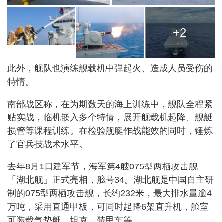
+2
此外，舰队也演练舰载机中弹起火、造成人员受伤的
特情。
南部战区称，在为期数天的海上训练中，舰队全程紧
贴实战，临机嵌入多个特情，展开舰载机起降、舰艇
损管等课程训练。在检验舰艇作战能效的同时，锤炼
了官兵技战术水平。
去年8月1日建军节，海军第4艘075型两栖攻击舰
「湖北舰」正式亮相，舷号34。湖北舰是中国自主研
制的075型两栖攻击舰，长约232米，最大排水量逾4
万吨，采用直通甲板，可同时起降6架直升机，舱室
可装载气垫艇、坦克、装甲车等。