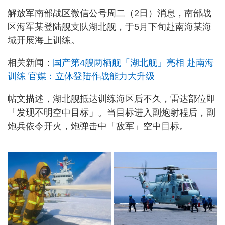
解放军南部战区微信公号周二（2日）消息，南部战
区海军某登陆舰支队湖北舰，于5月下旬赴南海某海
域开展海上训练。
相关新闻：
国产第4艘两栖舰「湖北舰」亮相 赴南海
训练 官媒：立体登陆作战能力大升级
帖文描述，湖北舰抵达训练海区后不久，雷达部位即
「发现不明空中目标」。当目标进入副炮射程后，副
炮兵依令开火，炮弹击中「敌军」空中目标。