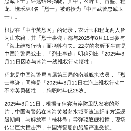
忠诚卫士」评选结果揭晓。其中，衣昕玉、苗鉴、程
龙、谯禾林4名「烈士」被追授为「中国武警忠诚卫
士」。
根据在「中华英烈网」的记录，衣昕玉和程龙两人皆
为山东籍，其「烈士事迹」都与2025年8月11日参与
「海上维权行动」而牺牲有关。22岁的衣昕玉生前是
中国海警局战士，「烈士事迹」明确列出「2025年8
月11日因参与南海一线维权行动牺牲」。
程龙是中国海警局直属第三局的南域舰执法员，「烈
士事迹」同样是「2025年8月11日在海上维权行动中
不幸英勇牺牲」，殉职时年仅25岁。
2025年8月11日，根据菲律宾海岸防卫队发布的影
片，中国海警船在南海黄岩岛水域高速追赶菲方巡逻
艇期间，与解放军「桂林号」导弹驱逐舰相撞，现场
传出巨大撞击声，中国海警船的船艏严重受损。