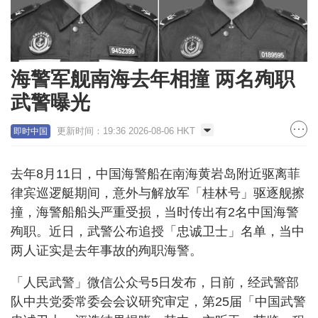
海警军舰南海去年相撞 两名殉职
武警曝光
更新时间：19:36 2026-08-06 HKT
即时中国
去年8月11日，中国海警船在南海黄岩岛附近驱离菲
律宾巡逻艇期间，意外与解放军「桂林号」驱逐舰擦
撞，海警船船头严重受损，当时传出有2名中国海警
殉职。近日，武警公布追授「忠诚卫士」名单，当中
两人证实是去年事故的殉职海警。
「人民武警」微信公众号5日发布，日前，经武警部
队中共党委常委会会议研究审定，第25届「中国武警