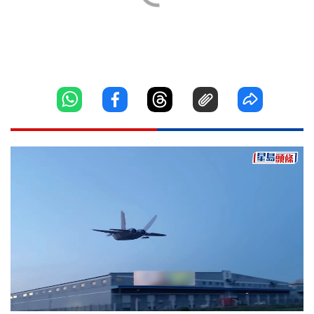
Loaded
:
Unmute
100.00%