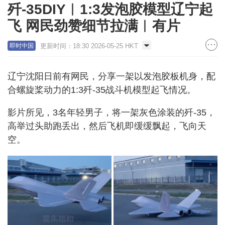
歼-35DIY︱1:3发泡胶模型辽宁起
飞 网民劲赞细节拉满︱有片
更新时间：18:30 2026-05-25 HKT
即时中国
辽宁沈阳日前有网民，分享一架以发泡胶板机身，配
合螺旋桨动力的1:3歼-35战斗机模型起飞情况。
影片所见，3名年轻男子，将一架灰色涂装的歼-35，
高举过头助跑丢出，然后飞机即缓缓飘起，飞向天
空。