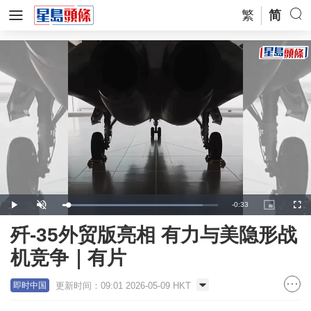
繁
简
Remaining
-
0:33
Loaded
:
Play
Unmute
Picture-
Full
90.38%
in-
Picture
Time
歼-35外贸版亮相 有力与美隐形战
机竞争｜有片
更新时间：09:01 2026-05-09 HKT
即时中国