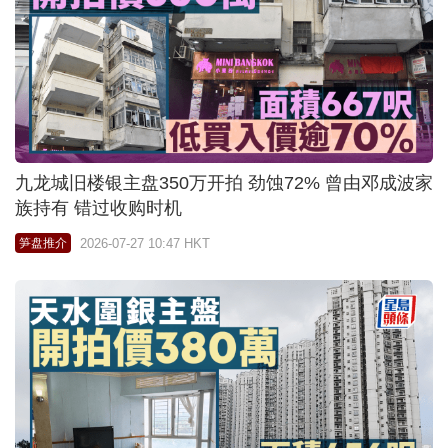
九龙城旧楼银主盘350万开拍 劲蚀72% 曾由邓成波家
族持有 错过收购时机
2026-07-27 10:47 HKT
笋盘推介