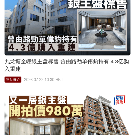
九龙塘全幢银主盘标售 曾由路劲单伟豹持有 4.3亿购
入重建
2026-07-22 10:30 HKT
笋盘推介