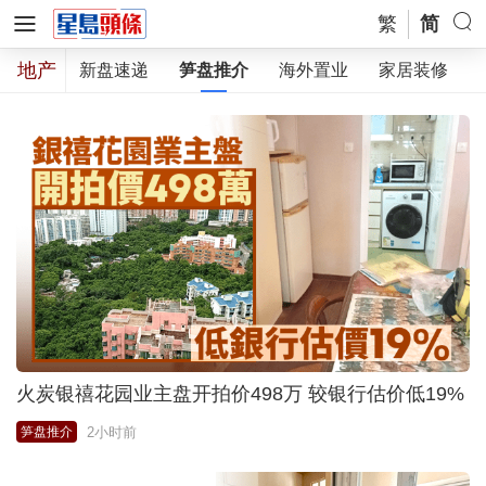
繁
简
地产
市动向
新盘速递
笋盘推介
海外置业
家居装修
火炭银禧花园业主盘开拍价498万 较银行估价低19%
2小时前
笋盘推介