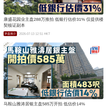
康盛花园业主盘288万推拍 低银行估价31% 仅提供楼
契核证副本
2026-07-13 12:51 HKT
笋盘推介
马鞍山雅涛居银主盘585万开拍 低估价14%