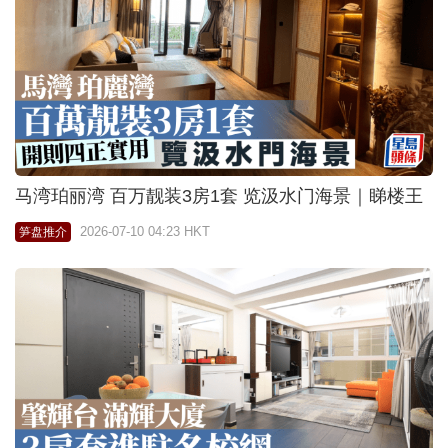
马湾珀丽湾 百万靓装3房1套 览汲水门海景｜睇楼王
2026-07-10 04:23 HKT
笋盘推介