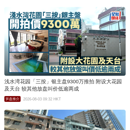
浅水湾花园「三按」银主盘9300万推拍 附设大花园
及天台 较其他放盘叫价低逾两成
2026-08-03 09:32 HKT
笋盘推介