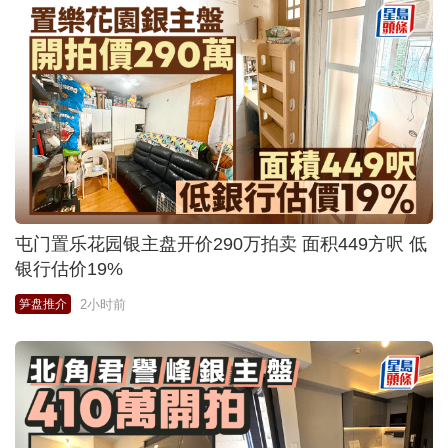
屯门置乐花园银主盘开价290万拍卖 面积449方呎 低
银行估价19%
2小时前
笋盘推介