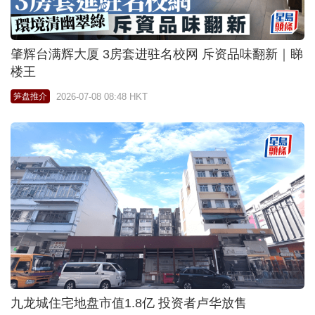
肇辉台满辉大厦 3房套进驻名校网 斥资品味翻新｜睇
楼王
2026-07-08 08:48 HKT
笋盘推介
九龙城住宅地盘市值1.8亿 投资者卢华放售