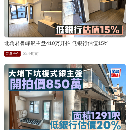
北角君誉峰银主盘410万开拍 低银行估值15%
23小时前
笋盘推介