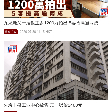
九龙塘又一居银主盘1200万拍出 5客抢高逾两成
2026-07-30 11:15 HKT
笋盘推介
火炭丰盛工业中心放售 意向呎价2488元