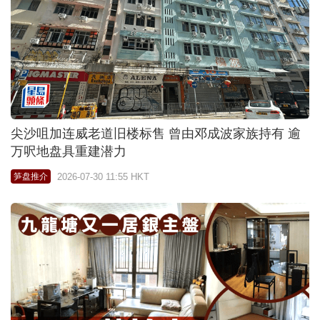
尖沙咀加连威老道旧楼标售 曾由邓成波家族持有 逾
万呎地盘具重建潜力
2026-07-30 11:55 HKT
笋盘推介