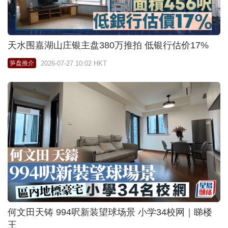
天水围嘉湖山庄银主盘380万推拍 低银行估价17%
2026-07-27 10:02 HKT
笋盘推介
何文田天铸 994呎新装望球场景 小学34校网｜睇楼
王