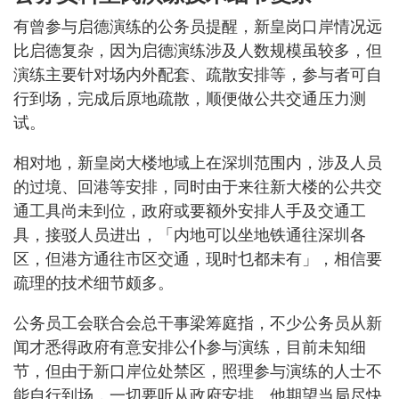
有曾参与启德演练的公务员提醒，新皇岗口岸情况远
比启德复杂，因为启德演练涉及人数规模虽较多，但
演练主要针对场内外配套、疏散安排等，参与者可自
行到场，完成后原地疏散，顺便做公共交通压力测
试。
相对地，新皇岗大楼地域上在深圳范围内，涉及人员
的过境、回港等安排，同时由于来往新大楼的公共交
通工具尚未到位，政府或要额外安排人手及交通工
具，接驳人员进出，「内地可以坐地铁通往深圳各
区，但港方通往市区交通，现时乜都未有」，相信要
疏理的技术细节颇多。
公务员工会联合会总干事梁筹庭指，不少公务员从新
闻才悉得政府有意安排公仆参与演练，目前未知细
节，但由于新口岸位处禁区，照理参与演练的人士不
能自行到场，一切要听从政府安排。他期望当局尽快