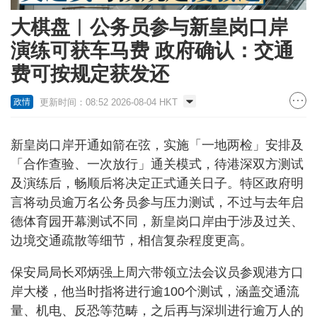
大棋盘︱公务员参与新皇岗口岸
演练可获车马费 政府确认：交通
费可按规定获发还
更新时间：08:52 2026-08-04 HKT
政情
新皇岗口岸开通如箭在弦，实施「一地两检」安排及
「合作查验、一次放行」通关模式，待港深双方测试
及演练后，畅顺后将决定正式通关日子。特区政府明
言将动员逾万名公务员参与压力测试，不过与去年启
德体育园开幕测试不同，新皇岗口岸由于涉及过关、
边境交通疏散等细节，相信复杂程度更高。
保安局局长邓炳强上周六带领立法会议员参观港方口
岸大楼，他当时指将进行逾100个测试，涵盖交通流
量、机电、反恐等范畴，之后再与深圳进行逾万人的