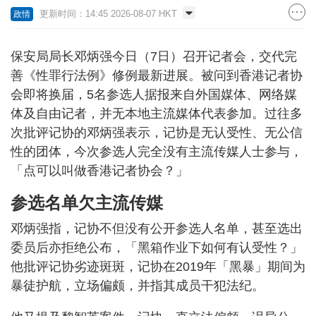
更新时间：14:45 2026-08-07 HKT
政情
保安局局长邓炳强今日（7日）召开记者会，交代完
善《性罪行法例》修例最新进展。被问到香港记者协
会即将换届，5名参选人据报来自外国媒体、网络媒
体及自由记者，并无本地主流媒体代表参加。过往多
次批评记协的邓炳强表示，记协是无认受性、无公信
性的团体，今次参选人完全没有主流传媒人士参与，
「点可以叫做香港记者协会？」
参选名单欠主流传媒
邓炳强指，记协不但没有公开参选人名单，甚至选出
委员后亦拒绝公布，「黑箱作业下如何有认受性？」
他批评记协劣迹斑斑，记协在2019年「黑暴」期间为
暴徒护航，立场偏颇，并指其成员干犯法纪。