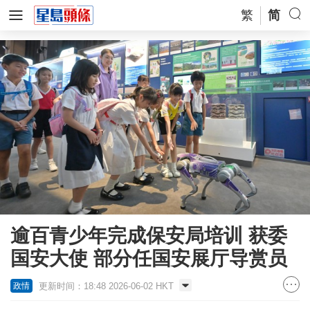
繁
简
逾百青少年完成保安局培训 获委
国安大使 部分任国安展厅导赏员
更新时间：18:48 2026-06-02 HKT
政情