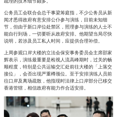
疏理的技术细节颇多。
公务员工会联合会总干事梁筹庭指，不少公务员从新
闻才悉得政府有意安排公仆参与演练，目前未知细
节，但由于新口岸位处禁区，照理参与演练的人士不
能自行到场，一切要听从政府安排。他期望当局尽快
说明，若涉及员工私人时间，应提供合理补偿。
上周参观口岸大楼的立法会保安事务委员会主席邵家
辉表示，演练最重要是检视人流高峰期时，过关的畅
顺程度，特别是公共运输交汇处前往大楼的「上落交
接位」，会否出现严重樽颈位。至于安排演练人员前
往口岸及离场疏散，他指现时法律上口岸部分已移交
香港管辖，相信政府有能力作合适安排。