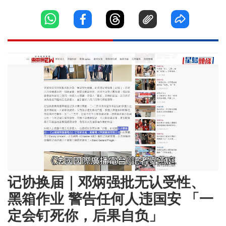
Loaded
:
Unmute
34.57%
记协换届｜邓炳强批无认受性、
黑箱作业 警告任何人违国安 「一
定会钉死你，后果自负」