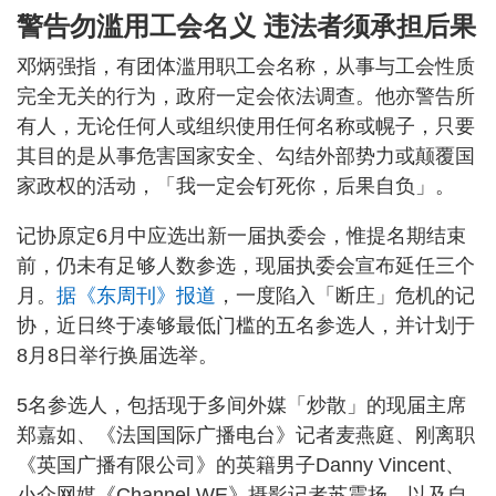
警告勿滥用工会名义 违法者须承担后果
邓炳强指，有团体滥用职工会名称，从事与工会性质
完全无关的行为，政府一定会依法调查。他亦警告所
有人，无论任何人或组织使用任何名称或幌子，只要
其目的是从事危害国家安全、勾结外部势力或颠覆国
家政权的活动，「我一定会钉死你，后果自负」。
记协原定6月中应选出新一届执委会，惟提名期结束
前，仍未有足够人数参选，现届执委会宣布延任三个
月。
据《东周刊》报道
，一度陷入「断庄」危机的记
协，近日终于凑够最低门槛的五名参选人，并计划于
8月8日举行换届选举。
5名参选人，包括现于多间外媒「炒散」的现届主席
郑嘉如、《法国国际广播电台》记者麦燕庭、刚离职
《英国广播有限公司》的英籍男子Danny Vincent、
小众网媒《Channel WE》摄影记者苏震扬，以及自