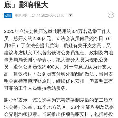
底」影响很大
更新时间：14:44 2026-06-03 HKT
政情
2025年立法会换届选举共聘用约3.4万名选举工作人
员，总开支约2.36亿元。立法会议员何君尧今日（6
月3日）于立法会提出质询，质疑有关开支太高，又
建议考虑以义工代替出钱请公务员担任。政制及内地
事务局局长谢小华表示，绝大部分人员为现职公务
员，退休公务员仅约400人。对于有意见认为开支太
高，建议检讨向公务员支付额外报酬的做法，当局表
明会秉持审慎理财原则，继续优化安排，但表明需有
可靠的工作人员维持票站服务。
谢小华表示，该次选举为完善选举制度后的第二场立
法会换届选举，10个地方选区、28个功能界别及选委
会界别均须投票。当局推出多项先驱安排，包括将投