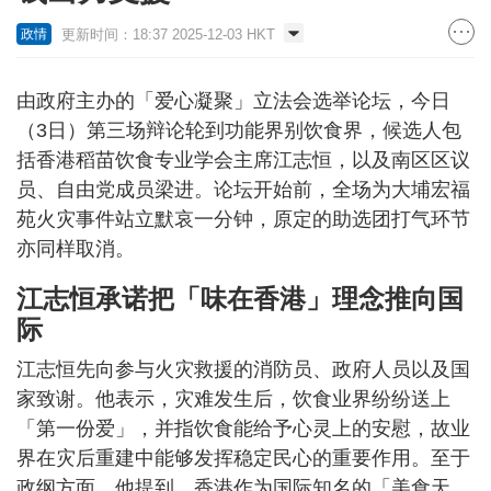
更新时间：18:37 2025-12-03 HKT
政情
由政府主办的「爱心凝聚」立法会选举论坛，今日
（3日）第三场辩论轮到功能界别饮食界，候选人包
括香港稻苗饮食专业学会主席江志恒，以及南区区议
员、自由党成员梁进。论坛开始前，全场为大埔宏福
苑火灾事件站立默哀一分钟，原定的助选团打气环节
亦同样取消。
江志恒承诺把「味在香港」理念推向国
际
江志恒先向参与火灾救援的消防员、政府人员以及国
家致谢。他表示，灾难发生后，饮食业界纷纷送上
「第一份爱」，并指饮食能给予心灵上的安慰，故业
界在灾后重建中能够发挥稳定民心的重要作用。至于
政纲方面，他提到，香港作为国际知名的「美食天