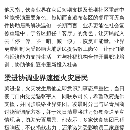
他又指，饮食业界在灾后短期支援及长期社区重建中
均能扮演重要角色。短期而言遍布各区的餐厅可无条
件协助居民解决温饱；长期而言，业界更能在社会复
修重建中，于各区担任「客厅」的角色，让灾民能入
去「停一停、唞一唞、倾一倾」，恢复正能量。业界
更能即时为受影响大埔居民提供散工岗位，让他们能
有经济能力支持生活，并与社福机构合作开展职业培
训，协助他们逐步重新投入社会。
梁进协调业界速援火灾居民
梁进指，火灾发生后他立即意识到事态严重性，当日
便与自由党党魁张宇人一同联系司长，希望政府提供
支援，并同步联络业界集团。凌晨时分已与民青局商
讨物资调配方案，并于次日清晨将过万份餐食送至灾
情现场，协助安置居民。他表示，多家饮食集团已积
极响应，不仅捐款出力，还承诺为受影响员工家庭提