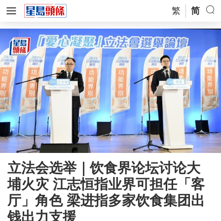
繁
简
立法会选举｜饮食界论坛讨论大
埔火灾 江志恒指业界可担任「客
厅」角色 梁进指多家饮食集团出
钱出力支援