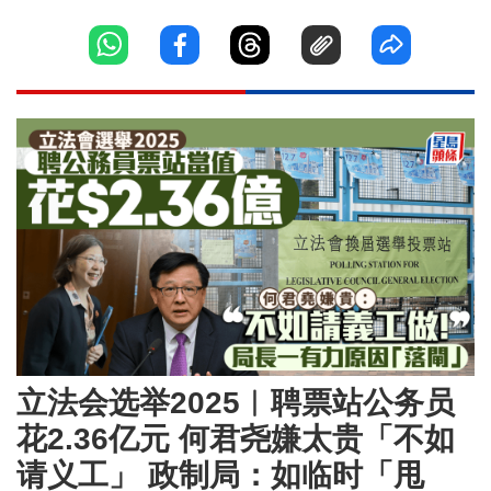
立法会选举2025︱聘票站公务员
花2.36亿元 何君尧嫌太贵「不如
请义工」 政制局：如临时「甩