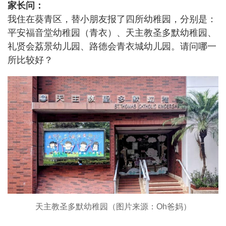
家长问：
我住在葵青区，替小朋友报了四所幼稚园，分别是：
平安福音堂幼稚园（青衣）、天主教圣多默幼稚园、
礼贤会荔景幼儿园、路德会青衣城幼儿园。请问哪一
所比较好？
天主教圣多默幼稚园（图片来源：Oh爸妈）