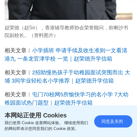
赵荣德（赵Sir），香港辅导教师协会荣誉顾问，前喇沙书
院副校长。（资料图片）
相关文章︳
小学插班 申请手续及收生准则一文看清
港九 一条龙官津学校 一览｜赵荣德升学信箱
相关文章︳
2招助慢热孩子于幼稚园面试突围而出 大
埔 3间学业轻松名小学推荐｜赵荣德升学信箱
相关文章︳
屯门70校网5所愉快学习的名小学 7大幼
稚园面试热门题型｜赵荣德升学信箱
本网站正使用 Cookies
相关文章︳
小一叩门准备清单+突围成功实例 观塘区
同意及关闭
我们使用 Cookie 改善网站体验。 继续使用我们
7所A++优质幼稚园推介 ｜赵荣德升学信箱
的网站即表示您同意我们的 Cookie 政策。