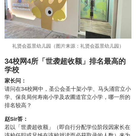
礼贤会荔景幼儿园（图片来源：礼贤会荔景幼儿园）
34校网4所「世袭超收额」排名最高的
学校
家长问：
请问在34校网中，圣公会圣十架小学、马头涌官立小
学、保良局何寿南小学及农圃道官立小学，哪一所的
排名较高？
赵Sir答：
若以「世袭超收额」（即自行分配学位阶段因家长在
该校任职或兄姊在该校就读而必获取录的人数）来为