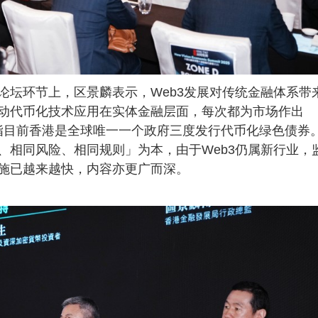
论坛环节上，区景麟表示，Web3发展对传统金融体系带
动代币化技术应用在实体金融层面，每次都为市场作出
）」，举例指目前香港是全球唯一一个政府三度发行代币化绿色债券
、相同风险、相同规则」为本，由于Web3仍属新行业，
施已越来越快，内容亦更广而深。