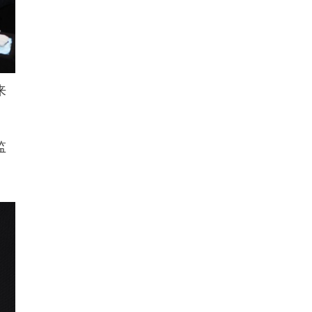
来
。
监