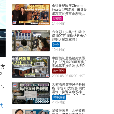
佘诗曼疑胸压Chrome
Hearts型男老板 俯身疑
跟对方背脊零距离接触
网民惊呼：企侧边唔
影视圈
得？
14小时前
六合彩︱头奖一注独中
得1900万 搅珠结果出炉
即刻入嚟对冧巴！
社会
10小时前
中国预制屋热销美澳墨
夫妇22万购750呎两房户
零地基直接组装 实测9个
管方
月激赞
海外置业
2
2026-08-06 06:00 HKT
33岁港男突中风半身瘫
心
痪 母拖3日先报警 网民
震惊：执返条命系神迹
自爆2个恶习｜Juicy叮
时事热话
23小时前
共
黎彼得离世丨儿子黎树