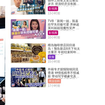
德停工陪老父走过最后
岁月 澄清经济没有困
难：传闻有夸张成份
影视圈
02:44
13小时前
TVB「新闻一姐」陈嘉
欣罕失控极可爱 畀林超
英叫姐姐现魔性笑声 自
嘲是姨姨获网民激赞
影视圈
10小时前
檀岛咖啡饼店回归港
岛！预告新店8月下旬太
古重开 年初结束80年历
史湾仔总店
饮食
15小时前
外籍专才据报陆续回流
香港 钟情低税率不惜减
薪 带动写字楼豪宅及学
位竞争「香港已重现生
商业创科
机」
17小时前