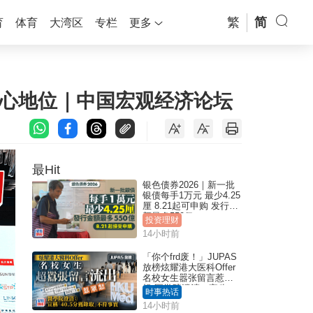
繁
简
育
体育
大湾区
专栏
更多
中心地位｜中国宏观经济论坛
最Hit
银色债券2026｜新一批
银债每手1万元 最少4.25
厘 8.21起可申购 发行金
额最多550亿
投资理财
14小时前
「你个frd废！」JUPAS
放榜炫耀港大医科Offer
名校女生嚣张留言惹众
怒 医学院澄清：宣称
时事热话
「40.5分获录取」不符事
14小时前
实｜Juicy叮