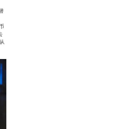
潜
币
去
从