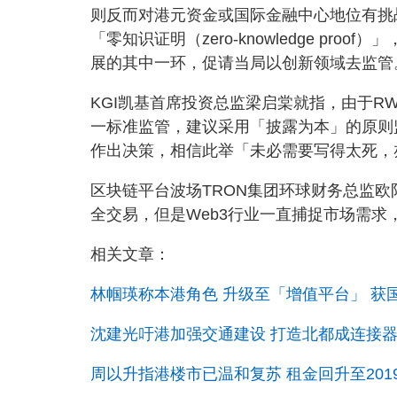
则反而对港元资金或国际金融中心地位有挑战。他
「零知识证明（zero-knowledge p
展的其中一环，促请当局以创新领域去监管
KGI凯基首席投资总监梁启棠就指，由于R
一标准监管，建议采用「披露为本」的原则
作出决策，相信此举「未必需要写得太死，
区块链平台波场TRON集团环球财务总监
全交易，但是Web3行业一直捕捉市场需
相关文章：
林帼瑛称本港角色 升级至「增值平台」 获
沈建光吁港加强交通建设 打造北都成连接
周以升指港楼市已温和复苏 租金回升至20