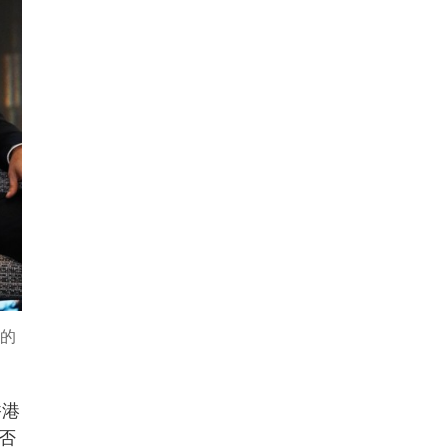
格的
香港
否