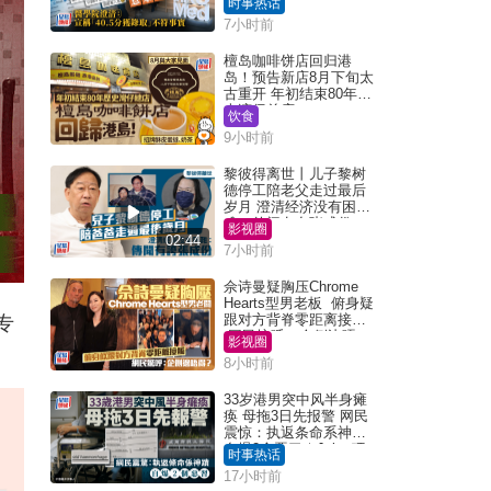
时事热话
「40.5分获录取」不符事
7小时前
实｜Juicy叮
檀岛咖啡饼店回归港
岛！预告新店8月下旬太
古重开 年初结束80年历
史湾仔总店
饮食
9小时前
黎彼得离世丨儿子黎树
德停工陪老父走过最后
岁月 澄清经济没有困
难：传闻有夸张成份
影视圈
02:44
7小时前
佘诗曼疑胸压Chrome
Hearts型男老板 俯身疑
跟对方背脊零距离接触
专
网民惊呼：企侧边唔
影视圈
得？
8小时前
33岁港男突中风半身瘫
痪 母拖3日先报警 网民
震惊：执返条命系神迹
自爆2个恶习｜Juicy叮
时事热话
17小时前