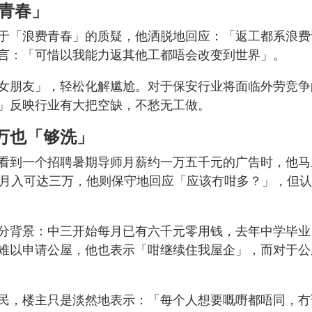
青春」
于「浪费青春」的质疑，他洒脱地回应：「返工都系浪费
言：「可惜以我能力返其他工都唔会改变到世界」。
女朋友」，轻松化解尴尬。对于保安行业将面临外劳竞争
」反映行业有大把空缺，不愁无工做。
万也「够洗」
看到一个招聘暑期导师月薪约一万五千元的广告时，他马
到月入可达三万，他则保守地回应「应该冇咁多？」，但
分背景：中三开始每月已有六千元零用钱，去年中学毕业
难以申请公屋，他也表示「咁继续住我屋企」，而对于公
民，楼主只是淡然地表示：「每个人想要嘅嘢都唔同，冇