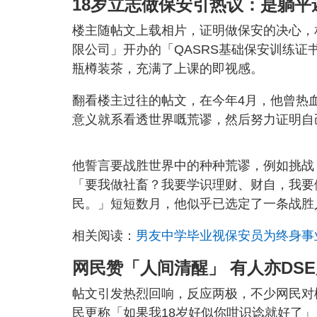
18岁立志做保安引热议：是躺平
楼主随帖文上载相片，证明做保安的决心，
限公司」开办的「QASRS基础保安训练
瓶樽装茶，充满了上课的即视感。
翻看楼主过往的帖文，在今年4月，他曾热血
意义就系看透世界嘅荒谬，然后努力证明自
他誓言要战胜世界中的种种荒谬，例如挑战
「要我做社畜？我要学识理财、财自，我要做f
民。」短短数月，他似乎已选定了一条战胜
相关阅读：
男友中学毕业视保安员为终身事
网民赞「人间清醒」 有人亦DS
帖文引发热烈回响，反应两极，不少网民对
民更称「如果我18岁好似你咁识谂就好了」