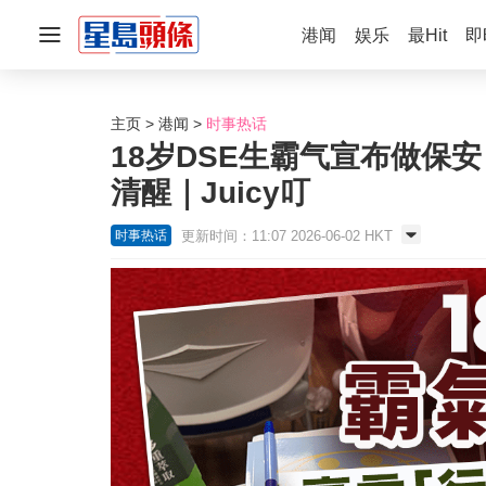
港闻
娱乐
最Hit
即
主页
港闻
时事热话
18岁DSE生霸气宣布做保
清醒｜Juicy叮
更新时间：11:07 2026-06-02 HKT
时事热话