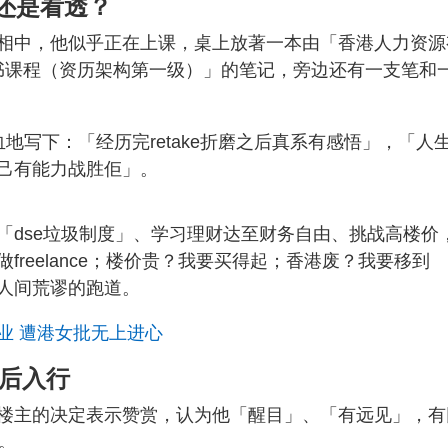
还是看透？
相中，他似乎正在上课，桌上放著一本由「香港人力资源
证书课程（资历架构第一级）」的笔记，旁边还有一支笔和
地写下：「经历完retake折磨之后真系有感悟」，「人
己有能力战胜佢」。
「dse垃圾制度」、学习理财达至财务自由、挑战高楼价
reelance；楼价贵？我要买得起；香港废？我要移到
人间荒谬的跑道。
业 遭港女批无上进心
E后入行
楼主的决定表示赞赏，认为他「醒目」、「有远见」，有
。