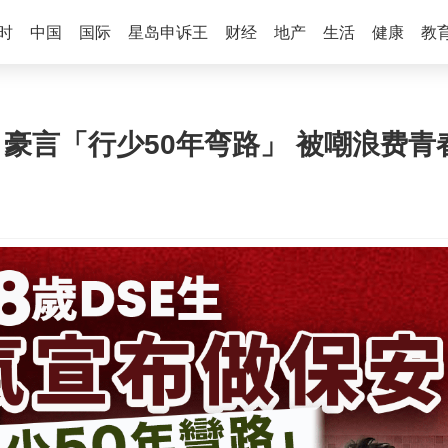
时
中国
国际
星岛申诉王
财经
地产
生活
健康
教
安 豪言「行少50年弯路」 被嘲浪费