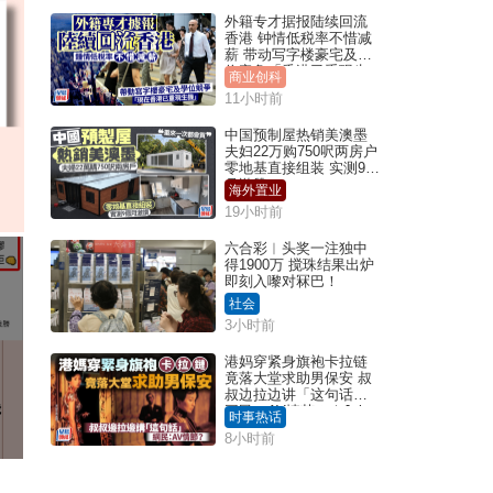
外籍专才据报陆续回流
香港 钟情低税率不惜减
薪 带动写字楼豪宅及学
位竞争「香港已重现生
商业创科
机」
11小时前
中国预制屋热销美澳墨
夫妇22万购750呎两房户
零地基直接组装 实测9个
月激赞
海外置业
19小时前
六合彩︱头奖一注独中
得1900万 搅珠结果出炉
即刻入嚟对冧巴！
社会
3小时前
港妈穿紧身旗袍卡拉链
竟落大堂求助男保安 叔
叔边拉边讲「这句话」
网民：AV情节？｜Juicy
时事热话
叮
8小时前