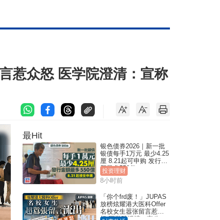
张留言惹众怒 医学院澄清：宣称
最Hit
银色债券2026｜新一批
银债每手1万元 最少4.25
厘 8.21起可申购 发行金
额最多550亿
投资理财
8小时前
「你个frd废！」JUPAS
放榜炫耀港大医科Offer
名校女生嚣张留言惹众
怒 医学院澄清：宣称