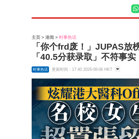
主页
港闻
时事热话
「你个frd废！」JUPAS
「40.5分获录取」不符事实｜
更新时间：17:40 2026-08-06 HKT
时事热话