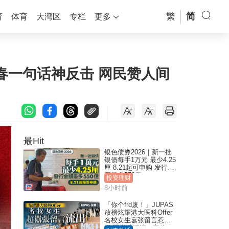
繁
简
育
体育
大湾区
专栏
更多
青春一句话神反击 网民赞人间
最Hit
银色债券2026｜新一批
银债每手1万元 最少4.25
厘 8.21起可申购 发行金
额最多550亿
投资理财
8小时前
「你个frd废！」JUPAS
放榜炫耀港大医科Offer
名校女生嚣张留言惹众
怒 医学院澄清：宣称