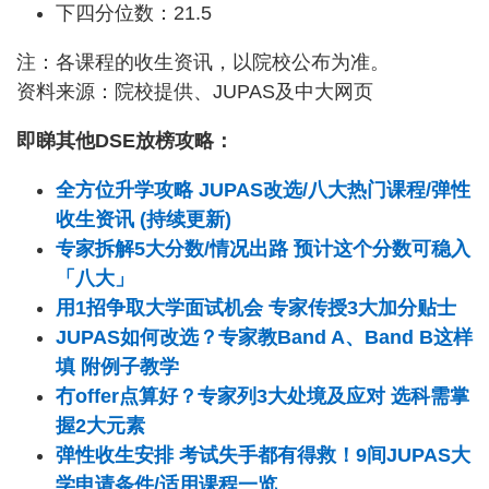
下四分位数：21.5
注：各课程的收生资讯，以院校公布为准。
资料来源：院校提供、JUPAS及中大网页
即睇其他DSE放榜攻略：
全方位升学攻略 JUPAS改选/八大热门课程/弹性
收生资讯 (持续更新)
专家拆解5大分数/情况出路 预计这个分数可稳入
「八大」
用1招争取大学面试机会 专家传授3大加分贴士
JUPAS如何改选？专家教Band A、Band B这样
填 附例子教学
冇offer点算好？专家列3大处境及应对 选科需掌
握2大元素
弹性收生安排 考试失手都有得救！9间JUPAS大
学申请条件/适用课程一览