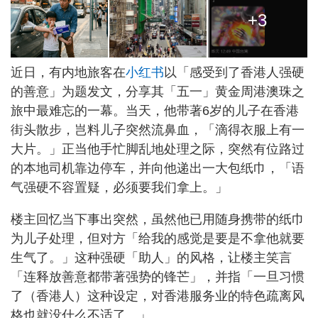
+3
近日，有内地旅客在
小红书
以「感受到了香港人强硬
的善意」为题发文，分享其「五一」黄金周港澳珠之
旅中最难忘的一幕。当天，他带著6岁的儿子在香港
街头散步，岂料儿子突然流鼻血，「滴得衣服上有一
大片。」正当他手忙脚乱地处理之际，突然有位路过
的本地司机靠边停车，并向他递出一大包纸巾，「语
气强硬不容置疑，必须要我们拿上。」
楼主回忆当下事出突然，虽然他已用随身携带的纸巾
为儿子处理，但对方「给我的感觉是要是不拿他就要
生气了。」这种强硬「助人」的风格，让楼主笑言
「连释放善意都带著强势的锋芒」，并指「一旦习惯
了（香港人）这种设定，对香港服务业的特色疏离风
格也就没什么不适了。」