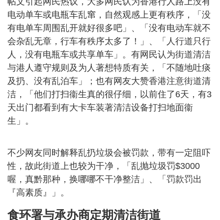
帖文引起网民热议，大多网民认为香港行人路上没有
电动单车或电瓶车乱窜，自然观感上更有秩序，「没
有电单车周围乱开就好很多吧」、「没有电动车就不
会杂乱无章，行车有秩序太多了！」、「人行道只行
人，没有电瓶车或共享单车」。有网民认为街道清洁
与港人遵守规则及为人著想特质有关，「不随地吐痰
及扔、没有乱泊车」；也有网友大赞香港注意街道清
洁，「他们打扫衞生真的很仔细，以前住了6天，有3
天出门都看到有大卡车装著清洁设备打扫地面衞
生」。
不少网友同时解释乱扔垃圾会被罚款，带有一定阻吓
性，故此街道上也较为干净，「乱抛垃圾罚$3000
喔，真黔那种，换哪哪不干净整洁」、「罚款罚出
『高素质』」。
食环署与承办商定期清洁街道