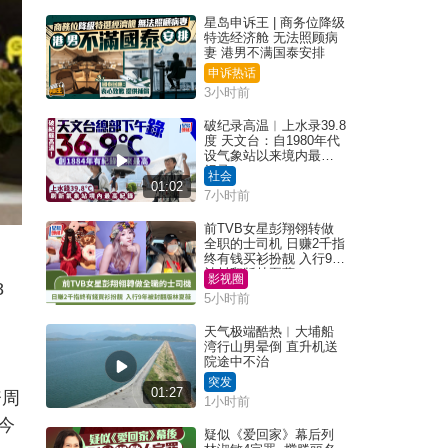
星岛申诉王 | 商务位降级
特选经济舱 无法照顾病
妻 港男不满国泰安排
申诉热话
3小时前
破纪录高温︱上水录39.8
度 天文台：自1980年代
设气象站以来境内最高
纪录
社会
01:02
7小时前
前TVB女星彭翔翎转做
全职的士司机 日赚2千指
终有钱买衫扮靓 入行9年
被封翻版林夏薇
影视圈
8
5小时前
天气极端酷热︱大埔船
湾行山男晕倒 直升机送
院途中不治
突发
01:27
资周
1小时前
今
疑似《爱回家》幕后列