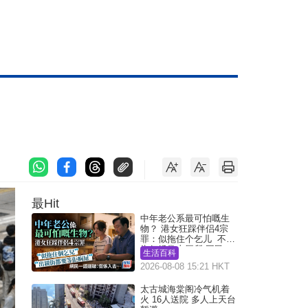
最Hit
中年老公系最可怕嘅生
物？ 港女狂踩伴侣4宗
罪：似拖住个乞儿 不解
为何经常去厕所 网民一
生活百科
语道破
2026-08-08 15:21 HKT
太古城海棠阁冷气机着
火 16人送院 多人上天台