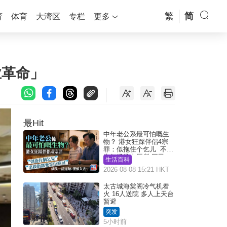
繁
简
育
体育
大湾区
专栏
更多
业革命」
最Hit
中年老公系最可怕嘅生
物？ 港女狂踩伴侣4宗
罪：似拖住个乞儿 不解
为何经常去厕所 网民一
生活百科
语道破
2026-08-08 15:21 HKT
太古城海棠阁冷气机着
火 16人送院 多人上天台
暂避
突发
5小时前