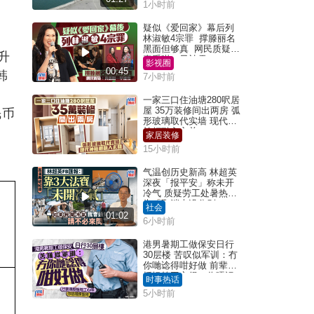
1小时前
疑似《爱回家》幕后列
林淑敏4宗罪 撑滕丽名
黑面但够真 网民质疑：
升
真系咁一早被雪
影视圈
00:45
韩
7小时前
一家三口住油塘280呎居
屋 35万装修间出两房 弧
民币
形玻璃取代实墙 现代神
枱柜融入玄关
家居装修
15小时前
气温创历史新高 林超英
深夜「报平安」称未开
冷气 质疑劳工处暑热警
告「取消也没分别」
社会
01:02
6小时前
港男暑期工做保安日行
30层楼 苦叹似军训：冇
你哋谂得咁好做 前辈传
授揾笋工心得：你唔识
时事热话
拣盘啫｜Juicy叮
5小时前