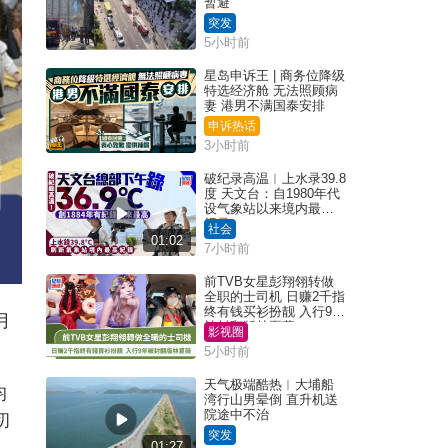
暂避
突发
5小时前
星岛申诉王 | 商务位降级
特选经济舱 无法照顾病
妻 港男不满国泰安排
申诉热话
3小时前
破纪录高温︱上水录39.8
度 天文台：自1980年代
设气象站以来境内最高
纪录
社会
01:02
7小时前
前TVB女星彭翔翎转做
全职的士司机 日赚2千指
终有钱买衫扮靓 入行9年
月
被封翻版林夏薇
影视圈
5小时前
天气极端酷热︱大埔船
均
湾行山男晕倒 直升机送
院途中不治
初
突发
01:27