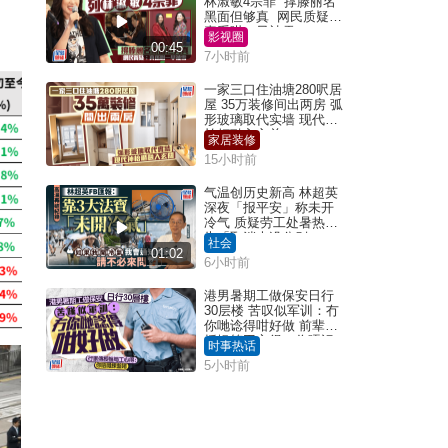
林淑敏4宗罪 撑滕丽名
黑面但够真 网民质疑：
真系咁一早被雪
影视圈
00:45
7小时前
一家三口住油塘280呎居
屋 35万装修间出两房 弧
形玻璃取代实墙 现代神
枱柜融入玄关
家居装修
15小时前
气温创历史新高 林超英
深夜「报平安」称未开
冷气 质疑劳工处暑热警
告「取消也没分别」
社会
01:02
6小时前
港男暑期工做保安日行
30层楼 苦叹似军训：冇
你哋谂得咁好做 前辈传
授揾笋工心得：你唔识
时事热话
拣盘啫｜Juicy叮
5小时前