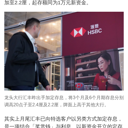
加至2.2厘，起存额同为1万元新资金。
龙头大行汇丰昨出手加定存息，将3个月及6个月期存息分别
调高20点子至2.4厘及2.2厘，牌面上高于其他大行。
其实上月尾汇丰已向特选客户以另类方式加定存息，
是一项结合「奖赏钱」与利息、以新资金开立的定存