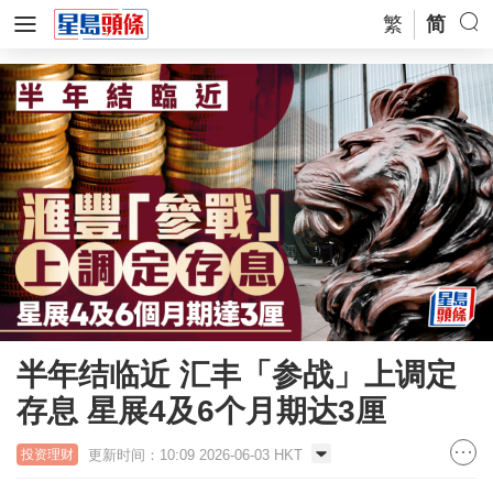
繁
简
半年结临近 汇丰「参战」上调定
存息 星展4及6个月期达3厘
更新时间：10:09 2026-06-03 HKT
投资理财