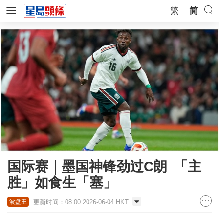
繁
简
国际赛｜墨国神锋劲过C朗 「主
胜」如食生「塞」
更新时间：08:00 2026-06-04 HKT
波盘王