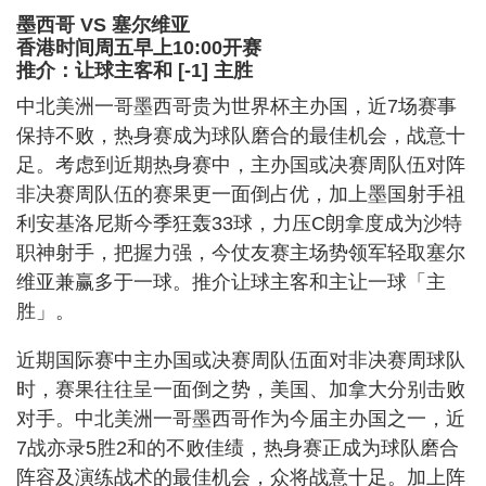
墨西哥 VS 塞尔维亚
香港时间周五早上10:00开赛
推介：让球主客和 [-1] 主胜
中北美洲一哥墨西哥贵为世界杯主办国，近7场赛事
保持不败，热身赛成为球队磨合的最佳机会，战意十
足。考虑到近期热身赛中，主办国或决赛周队伍对阵
非决赛周队伍的赛果更一面倒占优，加上墨国射手祖
利安基洛尼斯今季狂轰33球，力压C朗拿度成为沙特
职神射手，把握力强，今仗友赛主场势领军轻取塞尔
维亚兼赢多于一球。推介让球主客和主让一球「主
胜」。
近期国际赛中主办国或决赛周队伍面对非决赛周球队
时，赛果往往呈一面倒之势，美国、加拿大分别击败
对手。中北美洲一哥墨西哥作为今届主办国之一，近
7战亦录5胜2和的不败佳绩，热身赛正成为球队磨合
阵容及演练战术的最佳机会，众将战意十足。加上阵