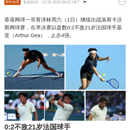
更新时间：12:30 2026-08-01 HKT
即时体育
香港网球一哥黄泽林周六（1日）继续出战洛斯卡沃
斯网球赛，在凖决赛以盘数0:2不敌21岁法国球手基
亚（Arthur Gea），止步4强。
0:2不敌21岁法国球手