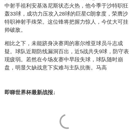
中射手祖利安基洛尼斯状态火热，他今季于沙特职狂
轰33球，成功力压攻入28球的巨星C朗拿度，荣膺沙
特职神射手殊荣。这位锋将把握力惊人，今仗大可挂
帅破敌。
相比之下，未能跻身决赛周的塞尔维亚球员斗志成
疑。球队近期防线漏洞百出，近5战共失9球，防守表
现疲弱。若然在今场友赛中早段失球，球队随时崩
盘，明显欠缺战意下实难与主队抗衡。马高
即睇世界杯最新战报↓