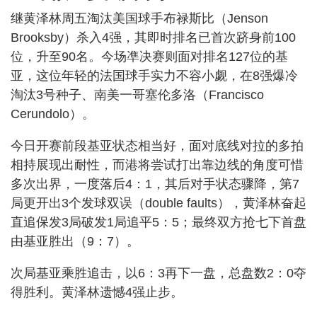
继黄泽林周五淘汰美国球手布禄斯比（Jenson
Brooksby）杀入4强，其即时排名已首次跻身前100
位，升至90名。今场凖决赛则面对排名127位的基
亚，这位年轻的法国球手实力不容小觑，在8强爆冷
淘汰3号种子、南美一哥塞伦多洛（Francisco
Cerundolo）。
今日开赛前段基亚状态相当好，面对底线对拉的多拍
相持展现出耐性，而港将尝试打出靠边线的角度可惜
多次出界，一度落后4：1，其后对手状态骤降，第7
局更开出3个发球双误（double faults），黄泽林奋起
直追保发3局破发1局追平5：5；最终双方抢七下首盘
由基亚胜出（9：7）。
次局基亚乘胜追击，以6：3再下一盘，总盘数2：0夺
得胜利。黄泽林遗憾4强止步。