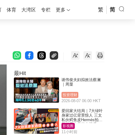
繁
简
育
体育
大湾区
专栏
更多
最Hit
谢伟俊夫妇拟效法蔡澜
｜周显
投资理财
2026-08-07 06:00 HKT
爱回家大结局｜7大绿叶
身家过亿背景惊人 三太
私伙鳄鱼皮Hermès拍剧
苏姐原来是半山楼后
影视圈
11小时前