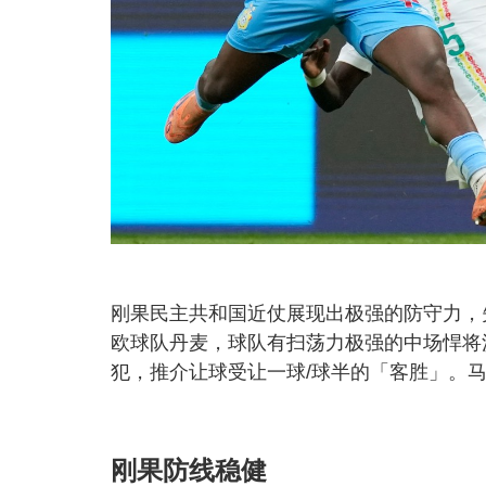
刚果民主共和国近仗展现出极强的防守力，
欧球队丹麦，球队有扫荡力极强的中场悍将
犯，推介让球受让一球/球半的「客胜」。
刚果防线稳健