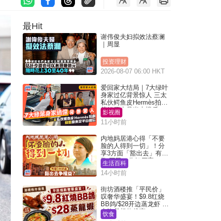
最Hit
谢伟俊夫妇拟效法蔡澜
｜周显
投资理财
2026-08-07 06:00 HKT
爱回家大结局｜7大绿叶
身家过亿背景惊人 三太
私伙鳄鱼皮Hermès拍剧
苏姐原来是半山楼后
影视圈
11小时前
内地妈居港心得「不要
脸的人得到一切」！分
享3方面「豁出去」有著
数 网民：你好厉害
生活百科
14小时前
街坊酒楼推「平民价」
叹奢华盛宴！$9.8红烧
BB鸽/$28开边蒸龙虾 3
大晚餐超值优惠
饮食