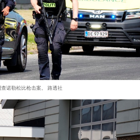
调查诺勒松比枪击案。 路透社