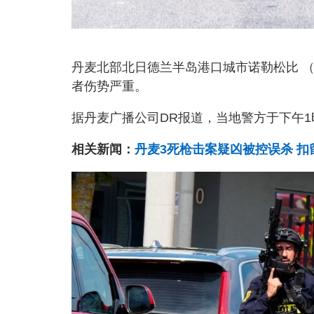
丹麦北部北日德兰半岛港口城市诺勒松比 （N
者伤势严重。
据丹麦广播公司DR报道，当地警方于下午1
相关新闻：
丹麦3死枪击案疑凶被控误杀 扣