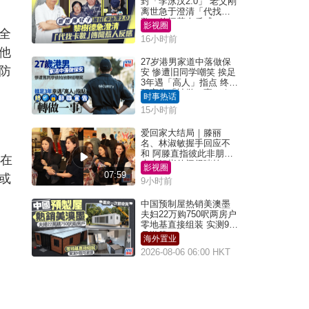
封「李泳汉2.0」 老父刚
离世急于澄清「代找卡
数」传闻惹人反感
影视圈
全
16小时前
他
27岁港男家道中落做保
防
安 惨遭旧同学嘲笑 挨足
3年遇「高人」指点 终辞
职宣告「转做一事」｜
时事热话
Juicy叮
15小时前
爱回家大结局｜滕丽
名、林淑敏握手回应不
和 阿滕直指彼此非朋友
存在
大小姐指传闻得啖笑
影视圈
07:59
或
9小时前
中国预制屋热销美澳墨
夫妇22万购750呎两房户
零地基直接组装 实测9个
月激赞
海外置业
2026-08-06 06:00 HKT