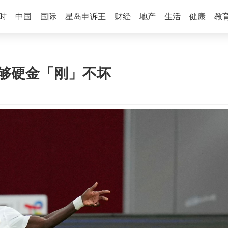
时
中国
国际
星岛申诉王
财经
地产
生活
健康
教
胜够硬金「刚」不坏