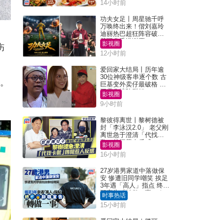
14小时前
功夫女足丨周星驰千呼
万唤终出来！偕刘嘉玲
迪丽热巴超狂阵容破天
荒现身香港谢票
影视圈
伤
12小时前
爱回家大结局丨历年逾
30位神级客串逐个数 古
场。
巨基变外卖仔最破格 欧
阳震华情陷群姐
影视圈
9小时前
黎彼得离世丨黎树德被
封「李泳汉2.0」 老父刚
离世急于澄清「代找卡
数」传闻惹人反感
影视圈
16小时前
27岁港男家道中落做保
安 惨遭旧同学嘲笑 挨足
3年遇「高人」指点 终辞
职宣告「转做一事」｜
时事热话
Juicy叮
15小时前