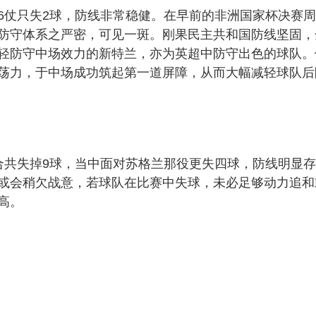
6仗只失2球，防线非常稳健。在早前的非洲国家杯决赛周
防守体系之严密，可见一斑。刚果民主共和国防线坚固，
轻防守中场效力的新特兰，亦为英超中防守出色的球队。
荡力，于中场成功筑起第一道屏障，从而大幅减轻球队后
合共失掉9球，当中面对苏格兰那役更失四球，防线明显
或会稍欠战意，若球队在比赛中失球，未必足够动力追和
高。