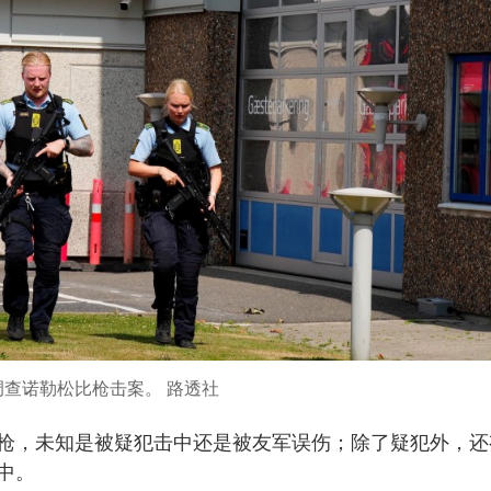
调查诺勒松比枪击案。 路透社
枪，未知是被疑犯击中还是被友军误伤；除了疑犯外，还
中。