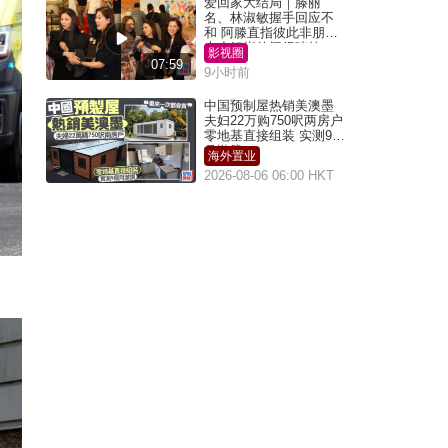
爱回家大结局｜滕丽
名、林淑敏握手回应不
和 阿滕直指彼此非朋友
大小姐指传闻得啖笑
影视圈
07:59
9小时前
中国预制屋热销美澳墨
夫妇22万购750呎两房户
零地基直接组装 实测9个
月激赞
海外置业
2026-08-06 06:00 HKT