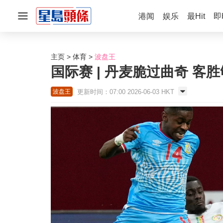
港闻
娱乐
最Hit
即
主页
体育
波盘王
国际赛 | 丹麦脆过曲奇 客
更新时间：07:00 2026-06-03 HKT
波盘王