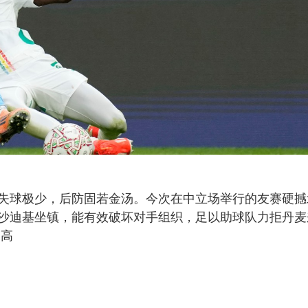
失球极少，后防固若金汤。今次在中立场举行的友赛硬撼
沙迪基坐镇，能有效破坏对手组织，足以助球队力拒丹麦
马高