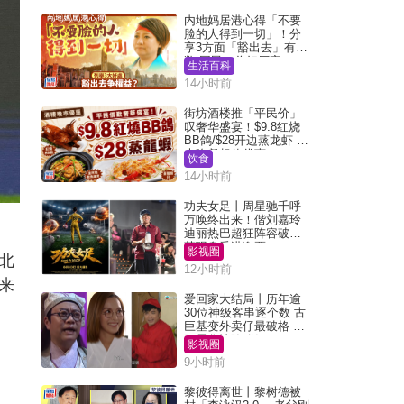
内地妈居港心得「不要
脸的人得到一切」！分
享3方面「豁出去」有著
数 网民：你好厉害
生活百科
14小时前
街坊酒楼推「平民价」
叹奢华盛宴！$9.8红烧
BB鸽/$28开边蒸龙虾 3
大晚餐超值优惠
饮食
14小时前
功夫女足丨周星驰千呼
万唤终出来！偕刘嘉玲
迪丽热巴超狂阵容破天
荒现身香港谢票
影视圈
北
12小时前
来
爱回家大结局丨历年逾
30位神级客串逐个数 古
巨基变外卖仔最破格 欧
阳震华情陷群姐
影视圈
9小时前
黎彼得离世丨黎树德被