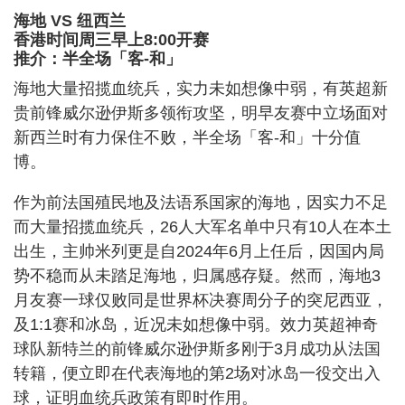
海地 VS 纽西兰
香港时间周三早上8:00开赛
推介：半全场「客-和」
海地大量招揽血统兵，实力未如想像中弱，有英超新
贵前锋威尔逊伊斯多领衔攻坚，明早友赛中立场面对
新西兰时有力保住不败，半全场「客-和」十分值
博。
作为前法国殖民地及法语系国家的海地，因实力不足
而大量招揽血统兵，26人大军名单中只有10人在本土
出生，主帅米列更是自2024年6月上任后，因国内局
势不稳而从未踏足海地，归属感存疑。然而，海地3
月友赛一球仅败同是世界杯决赛周分子的突尼西亚，
及1:1赛和冰岛，近况未如想像中弱。效力英超神奇
球队新特兰的前锋威尔逊伊斯多刚于3月成功从法国
转籍，便立即在代表海地的第2场对冰岛一役交出入
球，证明血统兵政策有即时作用。