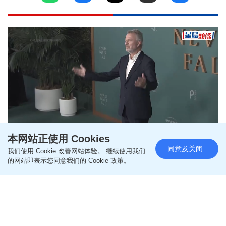
本网站正使用 Cookies
Remaining
-
1:32
Loaded
:
Pause
Unmute
Picture-
Fullscr
9.71%
in-
同意及关闭
我们使用 Cookie 改善网站体验。 继续使用我们
Picture
《侏罗纪公园》森尼尔78岁离世
Time
的网站即表示您同意我们的 Cookie 政策。
家人指突然 4月透露癌细胞已除
更新时间：15:14 2026-07-13 HKT
影视圈
在《侏罗纪公园》系列电影中以「Alan Grant博士」