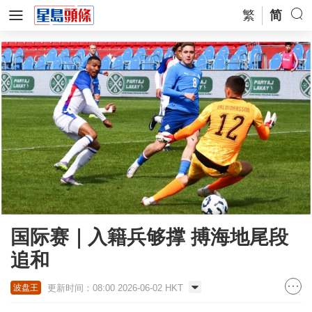
繁
简
国际赛｜入籍兵够撑 搏海地尾段
追和
更新时间：08:00 2026-06-02 HKT
波盘王