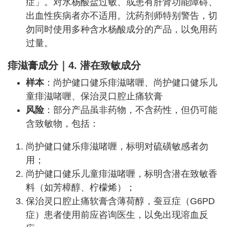
症」。对水杨酸盐过敏、或患有肝肾功能障碍、
出血性疾病者亦不适用。沈药剂师特别警告，切
勿同时使用多种含水杨酸成分的产品，以免用药
过量。
痱滋膏
成分
｜
4. 潜在致敏成分
样本
：尚护健口健乐痱滋啫喱、尚护健口健乐儿
童痱滋啫喱、保治灵口腔止痛软膏
风险
：部分产品虽非药物，不含药性，但仍可能
含致敏物，包括：
尚护健口健乐痱滋啫喱，标明对硫磺敏感者勿
用；
尚护健口健乐儿童痱滋啫喱，标明含潜在致敏香
料（如芳樟醇、柠檬烯）；
保治灵口腔止痛软膏含薄荷醇，蚕豆症（G6PD
症）患者使用前应咨询医生，以免出现溶血反