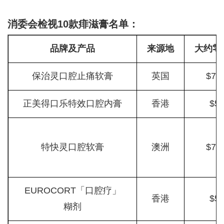
消委会检视10款痱滋膏名单：
品牌及产品
来源地
大约零
保治灵口腔止痛软膏
英国
$73.
正美得口乐特效口腔内膏
香港
$5
特快灵口腔软膏
澳洲
$79.
EUROCORT「口腔疗」
香港
$5
糊剂