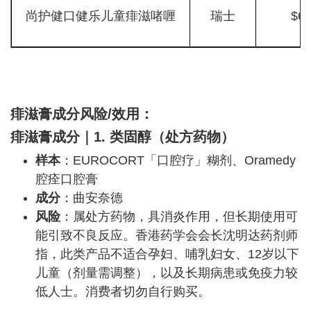
尚护健口健乐儿童痱滋啫喱
瑞士
$6
痱滋膏成分风险/效用：
痱滋膏
成分
｜
1. 类固醇（处方药物）
样本
：EUROCORT「口腔疗」糊剂、Oramedy
腔痊口腔膏
成分
：曲安奈德
风险
：属处方药物，具消炎作用，但长期使用可
能引致不良反应。香港药学会会长沈明达药剂师
指，此类产品不适合孕妇、哺乳妇女、12岁以下
儿童（剂量需调整），以及长期病患或免疫力较
低人士。消费者切勿自行购买。