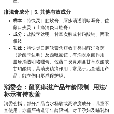
应。
痱滋膏
成分
｜
5. 其他有效成分
样本
：特快灵口腔软膏、唇疹消透明啫喱膏、佐
藤口炎灵（止痛消炎口腔膏）
成分
：盐酸芐达明、甘草次酸或甘珀酸钠、西吡
氯铵
功效
：特快灵口腔软膏含短效非类固醇消炎药
（盐酸芐达明）及西吡氯铵，有消炎杀菌作用。
唇疹消透明啫喱膏、佐藤口炎灵则含甘草次酸或
甘珀酸钠，具消炎镇痛作用，常见于儿童适用产
品，能在伤口形成保护膜。
消委会：留意痱滋产品年龄限制
用法/
标示有待改善
消委会指，部分产品含水杨酸或高浓度成分，儿童不
宜使用，亦需严格遵守年龄限制。对于孕妇及哺乳妇