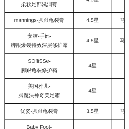
柔软足部滋润膏
mannings-脚跟龟裂膏
4.5星
马
安洁-手部‧
4.5星
马
脚跟爆裂特效深层修护霜
SOfliSSe-
4星
脚跟龟裂修护霜
美国雅儿-
4星
脚魔法神奇美足霜
优姿-脚跟龟裂膏
3.5星
马
Baby Foot-