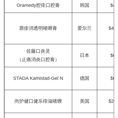
Oramedy腔痊口腔膏
韩国
$4
唇疹消透明啫喱膏
爱尔兰
$49.
佐藤口炎灵
日本
$6
（止痛消炎口腔膏）
STADA Kamistad-Gel N
德国
$6
尚护健口健乐痱滋啫喱
美国
$29.