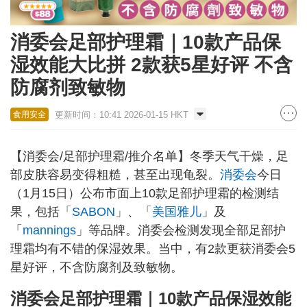
消委会足部护理霜｜10款产品保
湿效能大比拼 2款获5星好评 不含
防腐剂致敏物
更新时间：10:41 2026-01-15 HKT
食用安全
【消委会/足部护理霜/推介名单】冬季天气干燥，足
部皮肤容易变得粗糙，甚至出现龟裂。
消委会
今日
（1月15日）公布市面上10款足部护理霜的检测结
果，包括「
SABON
」、「
美国雅儿
」及
「
mannings
」等品牌。消委会检测发现全部足部护
理霜均有不错的保湿效果。当中，有2款更获消委会5
星好评，不含防腐剂及致敏物。
消委会足部护理霜｜10款产品保湿效能