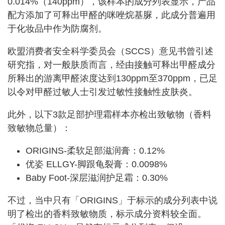
0.014%（140ppm），该样本的成分列表显示，产品
配方添加了可释出甲醛的咪唑烷基脲，此成分普遍用
于化妆品中作为防腐剂。
欧盟消费者安全科学委员会（SCCS）意见书曾引述
研究指，对一般肤质而言，经由接触可释出甲醛成分
所释出的游离甲醛浓度达到130ppm至370ppm，已足
以令对甲醛过敏人士引发过敏性接触性皮肤炎。
此外，以下3款足部护理霜样本亦检出致敏物（香料
致敏物总量）：
ORIGINS-柔软足部滋润膏：0.12%
优姿 ELLGY-脚跟龟裂膏：0.0098%
Baby Foot-深层滋润护足霜：0.30%
不过，当中只有「ORIGINS」于标示的成分列表中说
明了检出的香料致敏物质，标示成分资料较全面。