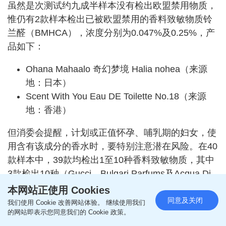
虽然是次测试约九成半样本没有检出欧盟禁用物质，
惟仍有2款样本检出已被欧盟禁用的香料致敏物质铃
兰醛（BMHCA），浓度分别为0.047%及0.25%，产
品如下：
Ohana Mahaalo 奇幻梦境 Halia nohea（来源
地：日本）
Scent With You Eau DE Toilette No.18（来源
地：香港）
但消委会提醒，计划或正值怀孕、哺乳期的妇女，使
用含有该成分的香水时，要特别注意潜在风险。在40
款样本中，39款均检出1至10种香料致敏物质，其中
3款检出10种（Gucci、Bulgari Parfums及Acqua Di
Parma）。近年有海外研究指出，多种过敏原同时存
本网站正使用 Cookies
在可能产生「鸡尾酒效应」，显著增加健康风险。
同意及关闭
我们使用 Cookie 改善网站体验。 继续使用我们
的网站即表示您同意我们的 Cookie 政策。
2. 塑化剂测试