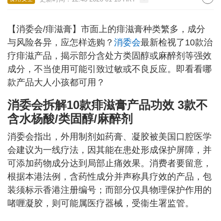
【消委会/痱滋膏】市面上的痱滋膏种类繁多，成分
与风险各异，应怎样选购？
消委会
最新检视了10款治
疗痱滋产品，揭示部分含处方类固醇或麻醉剂等强效
成分，不当使用可能引致过敏或不良反应。即看看哪
款产品大人小孩都可用？
消委会拆解10款痱滋膏产品功效 3款不
含水杨酸/类固醇/麻醉剂
消委会指出，外用制剂如药膏、凝胶被美国口腔医学
会建议为一线疗法，因其能在患处形成保护屏障，并
可添加药物成分达到局部止痛效果。消费者要留意，
根据本港法例，含药性成分并声称具疗效的产品，包
装须标示香港注册编号；而部分仅具物理保护作用的
啫喱凝胶，则可能属医疗器械，受衞生署监管。