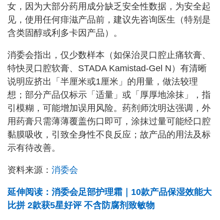
女，因为大部分药用成分缺乏安全性数据，为安全起
见，使用任何痱滋产品前，建议先咨询医生（特别是
含类固醇或利多卡因产品）。
消委会指出，仅少数样本（如保治灵口腔止痛软膏、
特快灵口腔软膏、STADA Kamistad-Gel N）有清晰
说明应挤出「半厘米或1厘米」的用量，做法较理
想；部分产品仅标示「适量」或「厚厚地涂抹」，指
引模糊，可能增加误用风险。药剂师沈明达强调，外
用药膏只需薄薄覆盖伤口即可，涂抹过量可能经口腔
黏膜吸收，引致全身性不良反应；故产品的用法及标
示有待改善。
资料来源：
消委会
延伸阅读：消委会足部护理霜｜10款产品保湿效能大
比拼 2款获5星好评 不含防腐剂致敏物