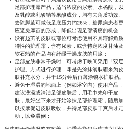
足部护理霜产品，适当浓度的尿素、水杨酸，以
及乳酸或乳酸钠等果酸成分，均有去角质功效。
去除脚茧可减低足底压力约26%，糖尿病患者更
应避免厚茧的形成，降低出现足部溃疡的机会；
没有起茧的皮肤或部位可考虑使用不具溶解角质
特性的护理霜，含有尿素，或含特定浓度甘油及
软石蜡的产品均有纾缓干燥皮肤的用途；
足部皮肤非常干燥时，可考虑于晚间采用「双层
护理」方式进行护理，即是先涂抹润肤霜来为皮
肤补充水分，并于15分钟后再薄涂锁水护肤品。
避免于湿滑的地面上（例如浴室内）使用产品，
建议洗澡或清洁足部皮肤后，用毛巾先印干皮
肤，最好坐下来才开始涂抹足部护理霜，随后加
以按摩促进皮肤吸收，并待足部皮肤干爽后才走
动，以免滑倒；