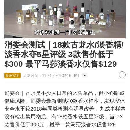
Loaded
:
Unmute
50.72%
消委会测试｜18款古龙水/淡香精/
淡香水夺5星评级 3款售价低于
$300 最平马莎淡香水仅售$129
更新时间：11:24 2026-02-16 HKT
食用安全
消委会｜香水是不少人日常的必备单品，但小心暗藏
健康风险。消委会最新测试40款香水样本，发现整体
安全水平较2018年同类检测有明显改善，九成半样本
没有检出禁用物质。有18款香水获五星评级，当中3
款售价低于300元，最平一款马莎淡香水仅售129