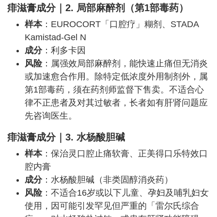
痱滋膏
成分
｜
2. 局部麻醉剂（第1部毒药）
样本
：EUROCORT「口腔疗」糊剂、STADA
Kamistad-Gel N
成分
：利多卡因
风险
：属强效局部麻醉剂，能快速止痛但无消炎
或加速愈合作用。除特定低浓度外用制剂外，属
第1部毒药，须在药剂师监督下售卖。不适合心
律不正患者及对其过敏者，长者如有肝肾问题应
先咨询医生。
痱滋膏
成分
｜
3. 水杨酸胆碱
样本
：保治灵口腔止痛软膏、正美得口乐特效口
腔内膏
成分
：水杨酸胆碱（非类固醇消炎药）
风险
：不适合16岁或以下儿童、孕妇及哺乳妇女
使用，因可能引发罕见但严重的「雷尔氏综合