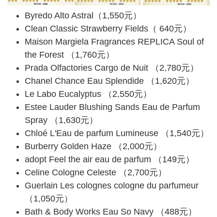
Byredo Alto Astral（1,550元）
Clean Classic Strawberry Fields（ 640元）
Maison Margiela Fragrances REPLICA Soul of
the Forest （1,760元）
Prada Olfactories Cargo de Nuit （2,780元）
Chanel Chance Eau Splendide （1,620元）
Le Labo Eucalyptus （2,550元）
Estee Lauder Blushing Sands Eau de Parfum
Spray （1,630元）
Chloé L'Eau de parfum Lumineuse （1,540元）
Burberry Golden Haze （2,000元）
adopt Feel the air eau de parfum （149元）
Celine Cologne Celeste （2,700元）
Guerlain Les colognes cologne du parfumeur
（1,050元）
Bath & Body Works Eau So Navy （488元）