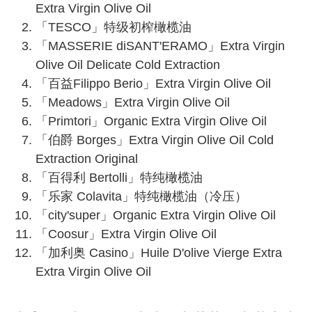
Extra Virgin Olive Oil
「TESCO」特级初榨橄榄油
「MASSERIE diSANT'ERAMO」Extra Virgin
Olive Oil Delicate Cold Extraction
「百益Filippo Berio」Extra Virgin Olive Oil
「Meadows」Extra Virgin Olive Oil
「Primtori」Organic Extra Virgin Olive Oil
「伯爵 Borges」Extra Virgin Olive Oil Cold
Extraction Original
「百得利 Bertolli」特纯橄榄油
「乐家 Colavita」特纯橄榄油（冷压）
「city'super」Organic Extra Virgin Olive Oil
「Coosur」Extra Virgin Olive Oil
「加利奥 Casino」Huile D'olive Vierge Extra
Extra Virgin Olive Oil