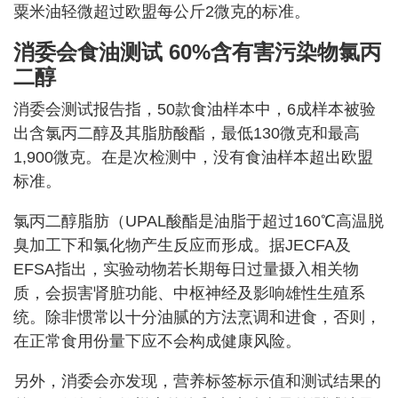
粟米油轻微超过欧盟每公斤2微克的标准。
消委会食油测试 60%含有害污染物氯丙
二醇
消委会测试报告指，50款食油样本中，6成样本被验
出含氯丙二醇及其脂肪酸酯，最低130微克和最高
1,900微克。在是次检测中，没有食油样本超出欧盟
标准。
氯丙二醇脂肪（UPAL酸酯是油脂于超过160℃高温脱
臭加工下和氯化物产生反应而形成。据JECFA及
EFSA指出，实验动物若长期每日过量摄入相关物
质，会损害肾脏功能、中枢神经及影响雄性生殖系
统。除非惯常以十分油腻的方法烹调和进食，否则，
在正常食用份量下应不会构成健康风险。
另外，消委会亦发现，营养标签标示值和测试结果的